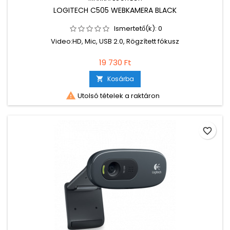
LOGITECH C505 WEBKAMERA BLACK
Ismertető(k):
0
Video:HD, Mic, USB 2.0, Rögzített fókusz
19 730 Ft
Kosárba


Utolsó tételek a raktáron
favorite_border