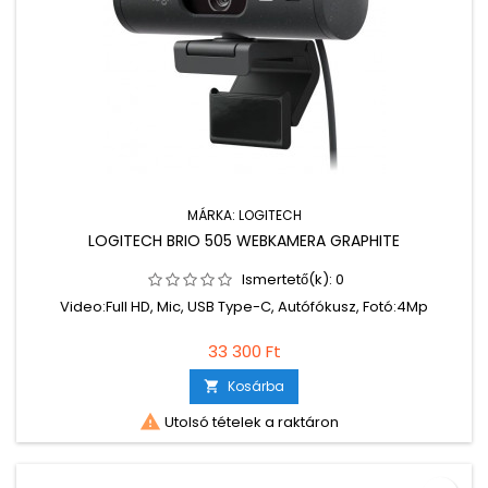
MÁRKA:
LOGITECH
LOGITECH BRIO 505 WEBKAMERA GRAPHITE
Ismertető(k):
0
Video:Full HD, Mic, USB Type-C, Autófókusz, Fotó:4Mp
33 300 Ft
Kosárba


Utolsó tételek a raktáron