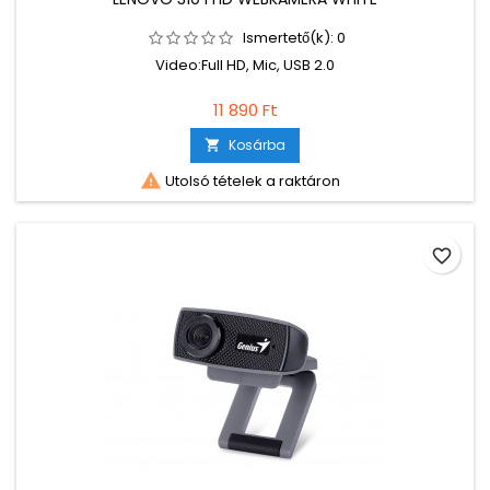
Ismertető(k):
0
Video:Full HD, Mic, USB 2.0
11 890 Ft
Kosárba


Utolsó tételek a raktáron
favorite_border