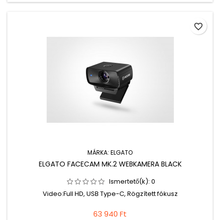
favorite_border
MÁRKA:
ELGATO
ELGATO FACECAM MK.2 WEBKAMERA BLACK
Ismertető(k):
0
Video:Full HD, USB Type-C, Rögzített fókusz
63 940 Ft