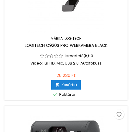
MÁRKA:
LOGITECH
LOGITECH C920S PRO WEBKAMERA BLACK
Ismertető(k):
0
Video:Full HD, Mic, USB 2.0, Autófókusz
26 230 Ft
Kosárba


Raktáron
favorite_border