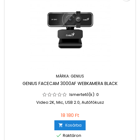
MÁRKA:
GENIUS
GENIUS FACECAM 3000AF WEBKAMERA BLACK
Ismertető(k):
0
Video:2K, Mic, USB 2.0, Autófókusz
18 180 Ft
Kosárba


Raktáron