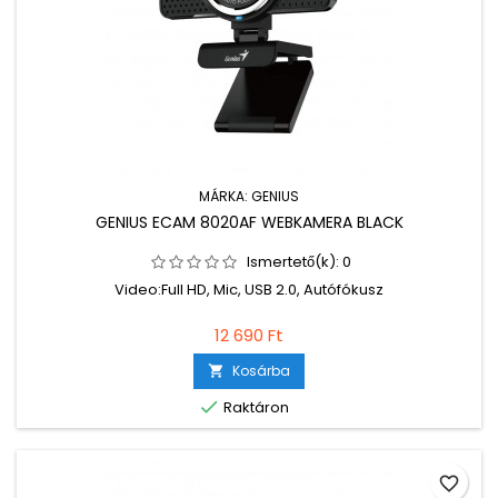
MÁRKA:
GENIUS
GENIUS ECAM 8020AF WEBKAMERA BLACK
Ismertető(k):
0
Video:Full HD, Mic, USB 2.0, Autófókusz
12 690 Ft
Kosárba


Raktáron
favorite_border