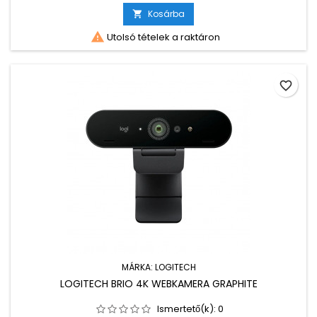
Kosárba


Utolsó tételek a raktáron
favorite_border
MÁRKA:
LOGITECH
LOGITECH BRIO 4K WEBKAMERA GRAPHITE
Ismertető(k):
0