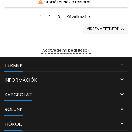

Utolsó tételek a raktáron
1
2
3
Következő

VISSZA A TETEJÉRE

Adatvédelmi beállítások

TERMÉK

INFORMÁCIÓK

KAPCSOLAT

RÓLUNK

FIÓKOD