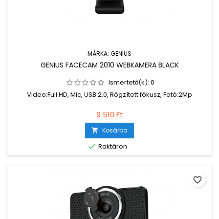
MÁRKA:
GENIUS
GENIUS FACECAM 2010 WEBKAMERA BLACK
Ismertető(k):
0
Video:Full HD, Mic, USB 2.0, Rögzített fókusz, Fotó:2Mp
9 510 Ft
Kosárba


Raktáron
favorite_border