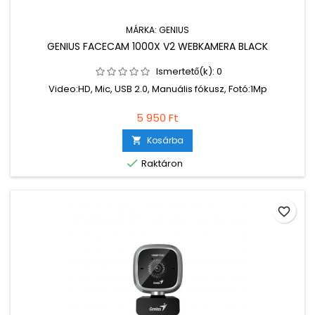
MÁRKA:
GENIUS
GENIUS FACECAM 1000X V2 WEBKAMERA BLACK
Ismertető(k):
0
Video:HD, Mic, USB 2.0, Manuális fókusz, Fotó:1Mp
5 950 Ft
Kosárba


Raktáron
favorite_border