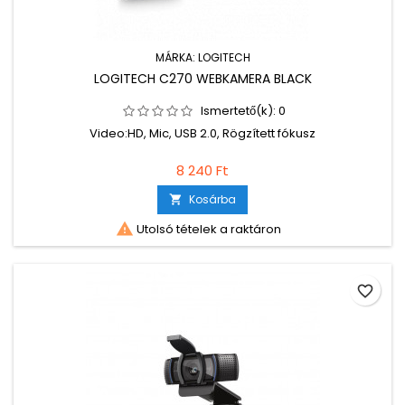
MÁRKA:
LOGITECH
LOGITECH C270 WEBKAMERA BLACK
Ismertető(k):
0
Video:HD, Mic, USB 2.0, Rögzített fókusz
8 240 Ft
Kosárba


Utolsó tételek a raktáron
favorite_border