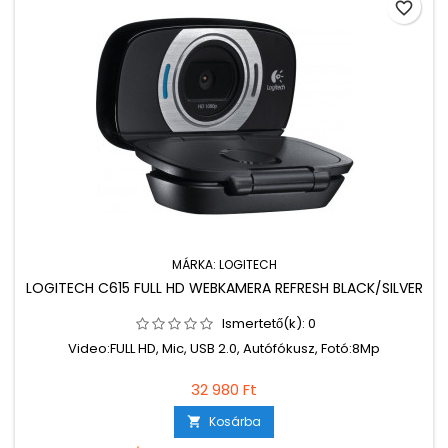
favorite_border
MÁRKA:
LOGITECH
LOGITECH C615 FULL HD WEBKAMERA REFRESH BLACK/SILVER
Ismertető(k):
0
Video:FULL HD, Mic, USB 2.0, Autófókusz, Fotó:8Mp
32 980 Ft
Kosárba
