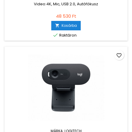
Video:4K, Mic, USB 2.0, Autófókusz
48 530 Ft
Kosárba


Raktáron
favorite_border
MÁRKA:
LOGITECH