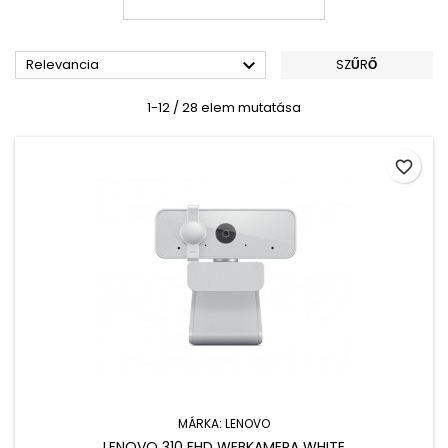

Relevancia
SZŰRŐ
1-12 / 28 elem mutatása
favorite_border
MÁRKA:
LENOVO
LENOVO 310 FHD WEBKAMERA WHITE