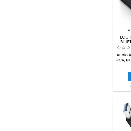
M
LOGI
BLUE
A
Audio A
RCA, Blu