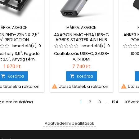
ÁRKA:
AXAGON
MÁRKA:
AXAGON
N RHD-225 2X 2,5"
AXAGON HMC-H3A USB-C
ANKER
,5" REDUCTION
5GBPS STARTER 4IN1 HUB
POW
SILVER
Ismertető(k):
0
Ismertető(k):
0
si hely 3,5", Fogadó
Csatlakozás USB-C, 3xUSB-
100
 2,5", Anyag Fém,
A, 1xHDMI
Black
1 670 Ft
7 740 Ft
Kosárba
Kosárba




ó tételek a raktáron
Utolsó tételek a raktáron
Utolsó
82 elem mutatása
1
2
3
…
124
Követ
Adatvédelmi beállítások