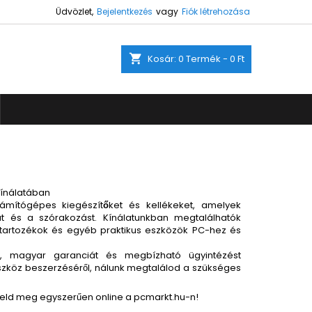
Üdvözlet,
Bejelentkezés
vagy
Fiók létrehozása
×
×
×
×
shopping_cart
Kosár:
0
Termék - 0 Ft
ez.
)
s
a
kínálatában
ámítógépes kiegészítőket és kellékeket
, amelyek
t és a szórakozást. Kínálatunkban megtalálhatók
 tartozékok és egyéb praktikus eszközök
PC-hez és
,
magyar garanciát
és megbízható ügyintézést
j eszköz beszerzéséről, nálunk megtalálod a szükséges
ndeld meg egyszerűen online a pcmarkt.hu-n!