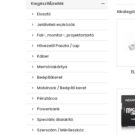
Kiegészítő,kellék
Alkategó
Elosztó
Jelátviteli eszközök
Fali-, monitor-, projektortartó
Hővezető Paszta / Lap
Kábel
Memóriakártya
E
Beépítőkeret
Mobilrack / Beépítő keret
Pénztárca
Powerbank
Speciális átalakító
Szerszám / Mérőeszköz