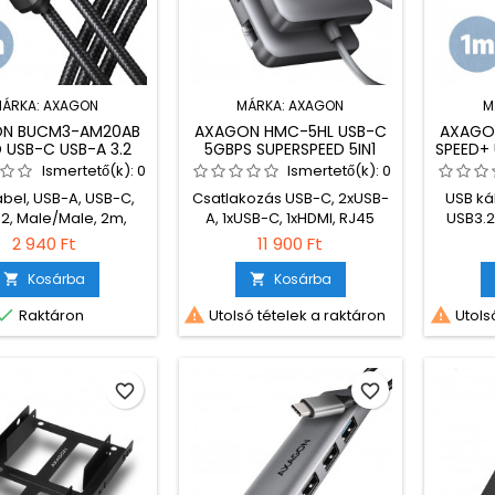
ÁRKA:
AXAGON
MÁRKA:
AXAGON
M
N BUCM3-AM20AB
AXAGON HMC-5HL USB-C
AXAGO
 USB-C USB-A 3.2
5GBPS SUPERSPEED 5IN1
SPEED+
1 CABLE 2M BLACK
HUB
EXTENSI
Ismertető(k):
0
Ismertető(k):
0
bel, USB-A, USB-C,
Csatlakozás USB-C, 2xUSB-
USB ká
2, Male/Male, 2m,
A, 1xUSB-C, 1xHDMI, RJ45
USB3.2
 Töltő és adatkábel,
Black, 
2 940 Ft
11 900 Ft
Szövetborítás
S
Kosárba
Kosárba





Raktáron
Utolsó tételek a raktáron
Utolsó
favorite_border
favorite_border