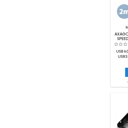
M
AXAGO
SPEED
GEN 
USB ká
USB3.
Black,