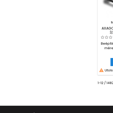
M
AXAGO
3
Beépíté
méret

Utols
1-12 / 14