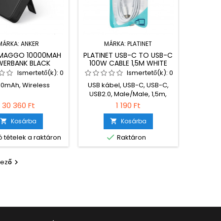
MÁRKA:
ANKER
MÁRKA:
PLATINET
 MAGGO 10000MAH
PLATINET USB-C TO USB-C
ERBANK BLACK
100W CABLE 1,5M WHITE
Ismertető(k):
0
Ismertető(k):
0
00mAh, Wireless
USB kábel, USB-C, USB-C,
USB2.0, Male/Male, 1,5m,
White, Töltő és adatkábel
30 360 Ft
1 190 Ft
Kosárba
Kosárba



 tételek a raktáron
Raktáron
kező
