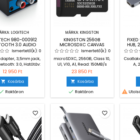
ÁRKA:
LOGITECH
MÁRKA:
KINGSTON
TECH 980-000912
KINGSTON 256GB
FIXED
TOOTH 3.0 AUDIO
MICROSDXC CANVAS
HUB, 2
DAPTER BLACK
SELECT PLUS GEN3 CLASS
HDMI,
Ismertető(k):
0
Ismertető(k):
0
10 UHS-1 A1 V10 ADAPTER
DELIVE
dapter, 3,5mm jack,
microSDXC, 256GB, Class 10,
Csatlak
NÉLKÜL
ÉS 1
etooth: 3.0, Hatótáv:
U1, V10, A1, Read: 150MB/s
A, 
15m
12 950 Ft
23 850 Ft
Kosárba
Kosárba





Raktáron
Raktáron
Utolsó
favorite_border
favorite_border