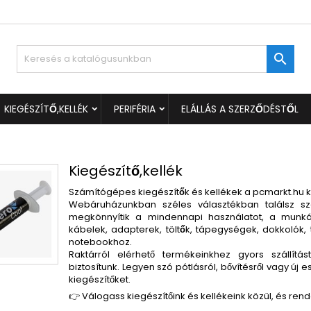
ívánságlistáim
(modalTitle))
ívánságlista létrehozása
ejelentkezés

Új lista létrehozása
confirmMessage))
 kell jelentkezned a termékek kívánságlistába történő mentéséh
vánságlista neve
KIEGÉSZÍTŐ,KELLÉK
PERIFÉRIA
ELÁLLÁS A SZERZŐDÉSTŐL
((cancelText))
Mégsem
((modalDeleteText)
Bejelentkezé
Mégsem
Kívánságlista létrehozás
Kiegészítő,kellék
Számítógépes kiegészítők és kellékek a pcmarkt.hu 
Webáruházunkban széles választékban találsz
sz
megkönnyítik a mindennapi használatot, a munká
kábelek, adapterek, töltők, tápegységek, dokkolók,
notebookhoz.
Raktárról elérhető termékeinkhez
gyors szállítást
biztosítunk. Legyen szó pótlásról, bővítésről vagy ú
kiegészítőket.
👉 Válogass kiegészítőink és kellékeink közül, és re