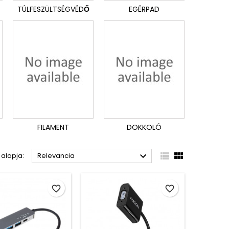
TÚLFESZÜLTSÉGVÉDŐ
EGÉRPAD
FILAMENT
DOKKOLÓ



 alapja:
Relevancia
favorite_border
favorite_border