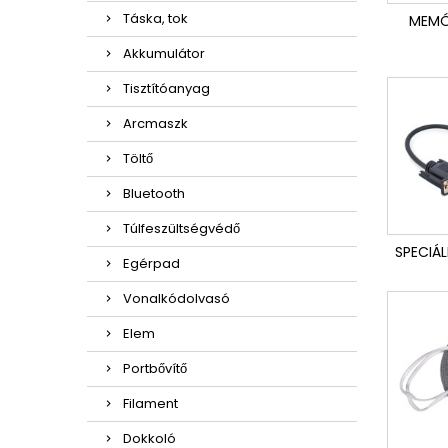
Táska, tok
MEMÓ
Akkumulátor
Tisztítóanyag
Arcmaszk
Töltő
Bluetooth
Túlfeszültségvédő
SPECIÁL
Egérpad
Vonalkódolvasó
Elem
Portbővítő
Filament
Dokkoló