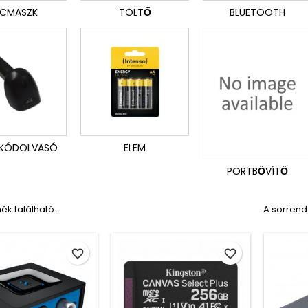
CMASZK
TÖLTŐ
BLUETOOTH
KÓDOLVASÓ
ELEM
PORTBŐVÍTŐ
ék található.
A sorrend
favorite_border
favorite_border