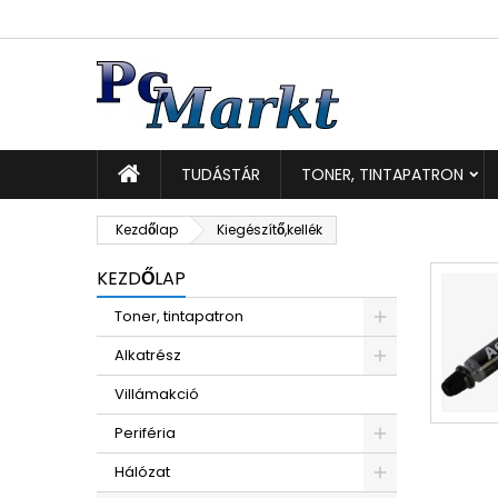
K
(
K
B
add_circle_outline
((
Be
Kí
TUDÁSTÁR
TONER, TINTAPATRON
Kezdőlap
Kiegészítő,kellék
KEZDŐLAP
Toner, tintapatron
Alkatrész
Villámakció
Periféria
Hálózat