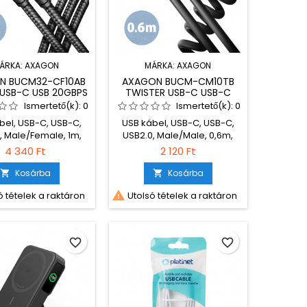
ÁRKA:
AXAGON
MÁRKA:
AXAGON
N BUCM32-CF10AB
AXAGON BUCM-CM10TB
 USB-C USB 20GBPS
TWISTER USB-C USB-C
ON CABLE 1M BLACK
CABLE 0,6M BLACK
Ismertető(k):
0
Ismertető(k):
0
bel, USB-C, USB-C,
USB kábel, USB-C, USB-C,
, Male/Female, 1m,
USB2.0, Male/Male, 0,6m,
Töltő és adatkábel,
Black, Töltő és adatkábel
4 340 Ft
2 120 Ft
zövetborítás
Kosárba
Kosárba



 tételek a raktáron
Utolsó tételek a raktáron
favorite_border
favorite_border