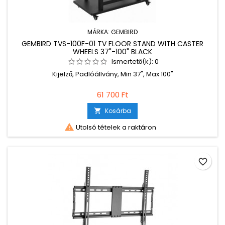
MÁRKA:
GEMBIRD
GEMBIRD TVS-100F-01 TV FLOOR STAND WITH CASTER
WHEELS 37"-100" BLACK
Ismertető(k):
0
Kijelző, Padlóállvány, Min 37", Max 100"
61 700 Ft
Kosárba


Utolsó tételek a raktáron
favorite_border