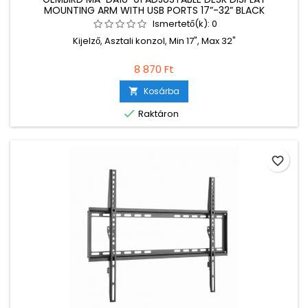
MOUNTING ARM WITH USB PORTS 17”-32” BLACK
Ismertető(k):
0
Kijelző, Asztali konzol, Min 17", Max 32"
8 870 Ft
Kosárba


Raktáron
favorite_border