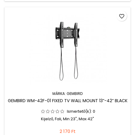
favorite_border
MÁRKA:
GEMBIRD
GEMBIRD WM-42F-01 FIXED TV WALL MOUNT 13”-42” BLACK
Ismertető(k):
0
Kijelző, Fali, Min 23", Max 42"
2 170 Ft