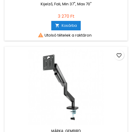
Kijelző, Fali, Min 37", Max 70"
3 270 Ft
Kosárba


Utolsó tételek a raktáron
favorite_border
MÁRKA:
GEMBIRD