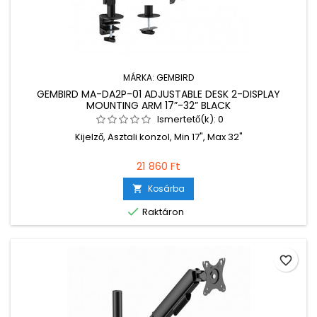
MÁRKA:
GEMBIRD
GEMBIRD MA-DA2P-01 ADJUSTABLE DESK 2-DISPLAY
MOUNTING ARM 17”-32” BLACK
Ismertető(k):
0
Kijelző, Asztali konzol, Min 17", Max 32"
21 860 Ft
Kosárba


Raktáron
favorite_border