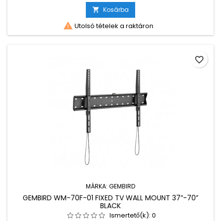
Kosárba


Utolsó tételek a raktáron
favorite_border
MÁRKA:
GEMBIRD
GEMBIRD WM-70F-01 FIXED TV WALL MOUNT 37”-70”
BLACK
Ismertető(k):
0