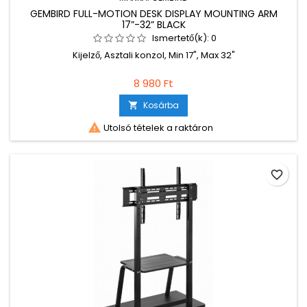
GEMBIRD FULL-MOTION DESK DISPLAY MOUNTING ARM
17”-32” BLACK
Ismertető(k):
0
Kijelző, Asztali konzol, Min 17", Max 32"
8 980 Ft
Kosárba


Utolsó tételek a raktáron
favorite_border