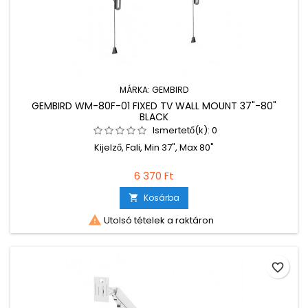
MÁRKA:
GEMBIRD
GEMBIRD WM-80F-01 FIXED TV WALL MOUNT 37"-80"
BLACK
Ismertető(k):
0
Kijelző, Fali, Min 37", Max 80"
6 370 Ft
Kosárba


Utolsó tételek a raktáron
favorite_border