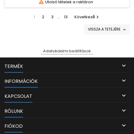

Utolsó tételek a raktáron
1
2
3
…
13
Következő

VISSZA A TETEJÉRE

Adatvédelmi beállítások

TERMÉK

INFORMÁCIÓK

KAPCSOLAT

RÓLUNK

FIÓKOD