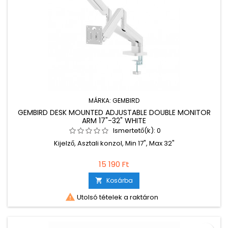
MÁRKA:
GEMBIRD
GEMBIRD DESK MOUNTED ADJUSTABLE DOUBLE MONITOR
ARM 17"-32" WHITE
Ismertető(k):
0
Kijelző, Asztali konzol, Min 17", Max 32"
15 190 Ft
Kosárba


Utolsó tételek a raktáron