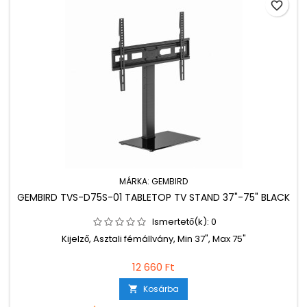
favorite_border
MÁRKA:
GEMBIRD
GEMBIRD TVS-D75S-01 TABLETOP TV STAND 37"-75" BLACK
Ismertető(k):
0
Kijelző, Asztali fémállvány, Min 37", Max 75"
12 660 Ft
Kosárba
