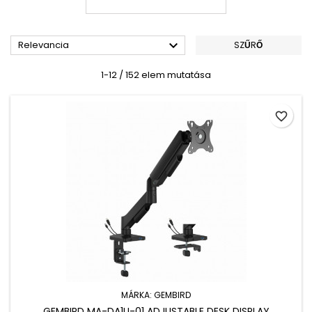

Relevancia
SZŰRŐ
1-12 / 152 elem mutatása
favorite_border
MÁRKA:
GEMBIRD
GEMBIRD MA-DA1U-01 ADJUSTABLE DESK DISPLAY