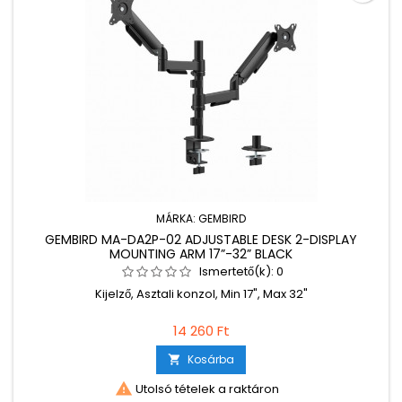
MÁRKA:
GEMBIRD
GEMBIRD MA-DA2P-02 ADJUSTABLE DESK 2-DISPLAY
MOUNTING ARM 17”-32” BLACK
Ismertető(k):
0
Kijelző, Asztali konzol, Min 17", Max 32"
14 260 Ft
Kosárba


Utolsó tételek a raktáron