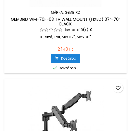
MÁRKA:
GEMBIRD
GEMBIRD WM-70F-03 TV WALL MOUNT (FIXED) 37”-70”
BLACK
Ismertető(k):
0
Kijelző, Fali, Min 37", Max 70"
2 140 Ft
Kosárba


Raktáron
favorite_border