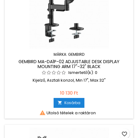
MÁRKA:
GEMBIRD
GEMBIRD MA-DA1P-02 ADJUSTABLE DESK DISPLAY
MOUNTING ARM 17"-32" BLACK
Ismertető(k):
0
Kijelző, Asztali konzol, Min 17", Max 32"
10 130 Ft
Kosárba


Utolsó tételek a raktáron
favorite_border