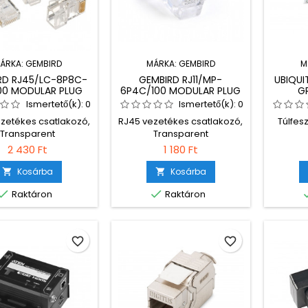
ÁRKA:
GEMBIRD
MÁRKA:
GEMBIRD
M
RD RJ45/LC-8P8C-
GEMBIRD RJ11/MP-
UBIQUI
100 MODULAR PLUG
6P4C/100 MODULAR PLUG
G
OR SOLID CAT5 LAN
(15U") 100 PCS PER
Ismertető(k):
0
Ismertető(k):
0
 UTP 100 PCS PER
POLYBAG
zetékes csatlakozó,
RJ45 vezetékes csatlakozó,
Túlfes
BAG
Transparent
Transparent
2 430 Ft
1 180 Ft
Kosárba
Kosárba




Raktáron
Raktáron
favorite_border
favorite_border