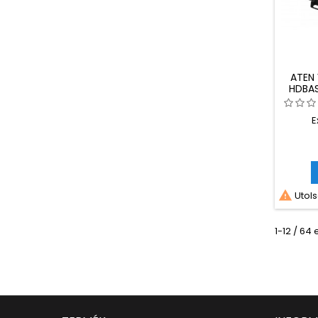
ATEN
HDBAS
E

Utols
1-12 / 64