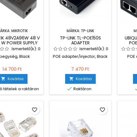
ÁRKA:
MIKROTIK
MÁRKA:
TP-LINK
M
IK 48V2A96W 48 V
TP-LINK TL-POE150S
UBIQ
6 W POWER SUPPLY
ADAPTER
POE
WITH PLUG
PORT
Ismertető(k):
0
Ismertető(k):
0
pegység, Black
POE adapter/injector, Black
POE 
14 700 Ft
7 470 Ft
Kosárba
Kosárba



ó tételek a raktáron
Raktáron
favorite_border
favorite_border