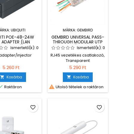
ÁRKA:
UBIQUITI
MÁRKA:
GEMBIRD
UITI POE-48-24W
GEMBIRD UNIVERSAL PASS-
 ADAPTER (LAN
THROUGH MODULAR UTP
TAL, 48V/0,5A)
PLUG RJ45/8P8C 10 PCS
Ismertető(k):
0
Ismertető(k):
0
PER BAG
adapter/injector
RJ45 vezetékes csatlakozó,
Transparent
5 260 Ft
5 290 Ft
Kosárba
Kosárba




Raktáron
Utolsó tételek a raktáron
favorite_border
favorite_border