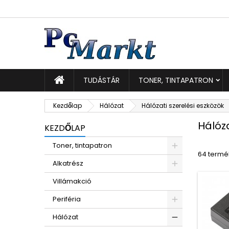
K
(
K
B
add_circle_outline
((
Be
Kí
TUDÁSTÁR
TONER, TINTAPATRON
Kezdőlap
Hálózat
Hálózati szerelési eszközök
Hálóza
KEZDŐLAP
Toner, tintapatron
64 termék
Alkatrész
Villámakció
Periféria
Hálózat