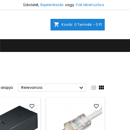
Üdvözlet,
Bejelentkezés
vagy
Fiók létrehozása
×
×
×
×
shopping_cart
Kosár:
0
Termék - 0 Ft
ez.
)
s
a



 alapja:
Relevancia
favorite_border
favorite_border