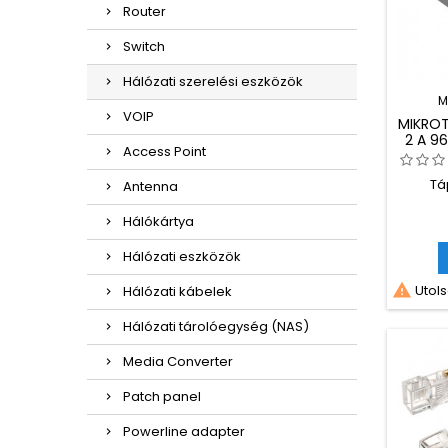
Router
Switch
Hálózati szerelési eszközök
M
VOIP
MIKROT
2 A 9
Access Point
Tá
Antenna
Hálókártya
Hálózati eszközök

Utols
Hálózati kábelek
Hálózati tárolóegység (NAS)
Media Converter
Patch panel
Powerline adapter