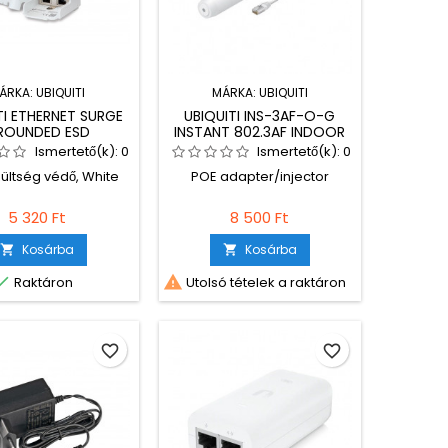
ÁRKA:
UBIQUITI
MÁRKA:
UBIQUITI
TI ETHERNET SURGE
UBIQUITI INS-3AF-O-G
ROUNDED ESD
INSTANT 802.3AF INDOOR
PROTECTION
AND OUTDOOR POE
Ismertető(k):
0
Ismertető(k):
0
CONVERTERS WHITE
zültség védő, White
POE adapter/injector
5 320 Ft
8 500 Ft
Kosárba
Kosárba




Raktáron
Utolsó tételek a raktáron
favorite_border
favorite_border