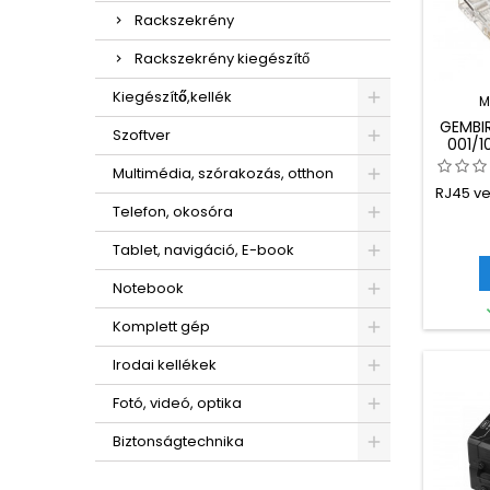
Rackszekrény
Rackszekrény kiegészítő
Kiegészítő,kellék
M
GEMBI
Szoftver
001/
8P8C F
Multimédia, szórakozás, otthon
CABLE
RJ45 ve
Telefon, okosóra
Tablet, navigáció, E-book
Notebook
Komplett gép
Irodai kellékek
Fotó, videó, optika
Biztonságtechnika