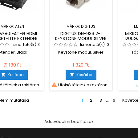
MÁRKA:
ATEN
MÁRKA:
DIGITUS
M
 VE801-AT-G HDMI
DIGITUS DN-93612-1
MIKRO
ET-LITE EXTENDER
KEYSTONE MODUL SILVER
1200G
SUPPL
Ismertető(k):
0
Ismertető(k):
0
xtender, Black
Keystone modul, Silver
Tá
71 180 Ft
1 320 Ft
Kosárba
Kosárba



ó tételek a raktáron
Utolsó tételek a raktáron
 elem mutatása
1
2
3
…
6
Követk
Adatvédelmi beállítások