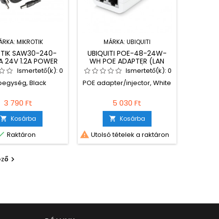
ÁRKA:
MIKROTIK
MÁRKA:
UBIQUITI
TIK SAW30-240-
UBIQUITI POE-48-24W-
A 24V 1.2A POWER
WH POE ADAPTER (LAN
Y WITH STRAIGHT
PORTTAL, 48V/0,5A)
Ismertető(k):
0
Ismertető(k):
0
PLUG
pegység, Black
POE adapter/injector, White
3 790 Ft
5 030 Ft
Kosárba
Kosárba




Raktáron
Utolsó tételek a raktáron
ező
