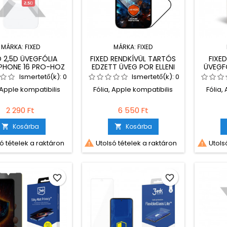
MÁRKA:
FIXED
MÁRKA:
FIXED
D 2,5D ÜVEGFÓLIA
FIXED RENDKÍVÜL TARTÓS
FIXED
IPHONE 16 PRO-HOZ
EDZETT ÜVEG POR ELLENI
ÜVEGFÓ
APLIKÁTORRAL APPLE
6/6S
Ismertető(k):
0
Ismertető(k):
0
IPHONE 15 PLUS /IPHONE16
TELEF
 Apple kompatibilis
Fólia, Apple kompatibilis
Fólia,
PLUS KÉSZÜLÉKHEZ, FEKETE
2 290 Ft
6 550 Ft
Kosárba
Kosárba




ó tételek a raktáron
Utolsó tételek a raktáron
Utolsó
favorite_border
favorite_border