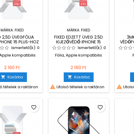
MÁRKA:
FIXED
MÁRKA:
FIXED
D 2,5D ÜVEGFÓLIA
FIXED EDZETT ÜVEG 2.5D
3MK
IPHONE 16 PLUS-HOZ
KIJEZŐVÉDŐ IPHONE 15
VÉDŐF
PRO-HOZ
Ismertető(k):
0
Ismertető(k):
0
 Apple kompatibilis
Fólia, Apple kompatibilis
2 160 Ft
2 160 Ft
Kosárba
Kosárba




ó tételek a raktáron
Utolsó tételek a raktáron
Utolsó
favorite_border
favorite_border