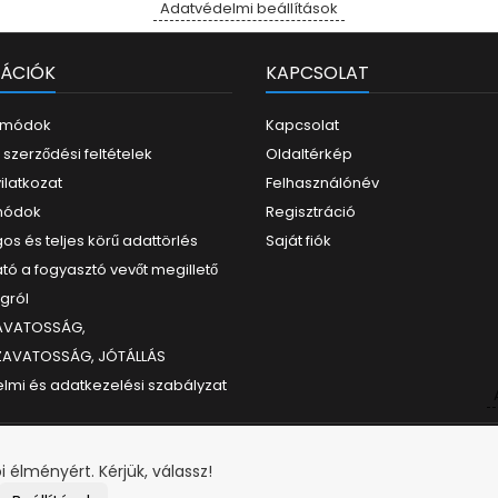
Adatvédelmi beállítások
ÁCIÓK
KAPCSOLAT
i módok
Kapcsolat
 szerződési feltételek
Oldaltérkép
yilatkozat
Felhasználónév
 módok
Regisztráció
os és teljes körű adattörlés
Saját fiók
tó a fogyasztó vevőt megillető
ogról
ZAVATOSSÁG,
ZAVATOSSÁG, JÓTÁLLÁS
lmi és adatkezelési szabályzat
i élményért. Kérjük, válassz!