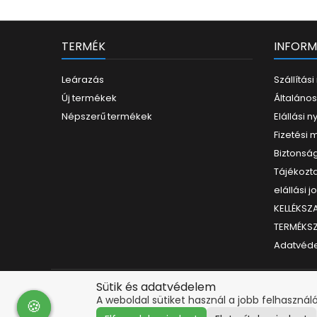
TERMÉK
INFORM
Leárazás
Szállítás
Új termékek
Általános
Népszerű termékek
Elállási n
Fizetési
Biztonság
Tájékozta
elállási j
KELLÉKS
TERMÉKS
Adatvéde
Sütik és adatvédelem
A weboldal sütiket használ a jobb felhasználó
🍪
🍪