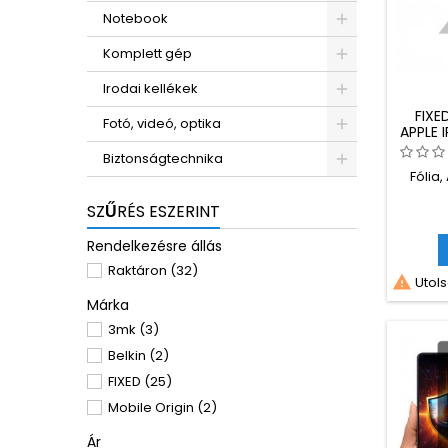
Notebook
Komplett gép
Irodai kellékek
FIXE
Fotó, videó, optika
APPLE 
Biztonságtechnika
Fólia,
SZŰRÉS ESZERINT
Rendelkezésre állás
Raktáron
(32)

Utols
Márka
3mk
(3)
Belkin
(2)
FIXED
(25)
Mobile Origin
(2)
Ár