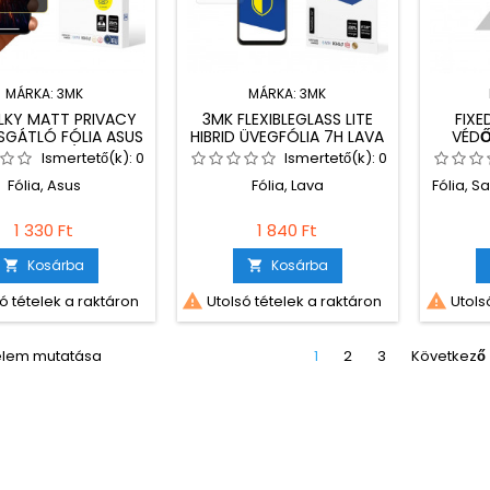
MÁRKA:
3MK
MÁRKA:
3MK
ILKY MATT PRIVACY
3MK FLEXIBLEGLASS LITE
FIXE
SGÁTLÓ FÓLIA ASUS
HIBRID ÜVEGFÓLIA 7H LAVA
VÉDŐ
 PHONE 8/8 PRO
YUVA 3
GALAX
Ismertető(k):
0
Ismertető(k):
0
BIZ
Fólia, Asus
Fólia, Lava
Fólia, 
1 330 Ft
1 840 Ft
Kosárba
Kosárba




ó tételek a raktáron
Utolsó tételek a raktáron
Utolsó
 elem mutatása
1
2
3
Következő