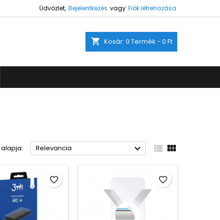
Üdvözlet,
Bejelentkezés
vagy
Fiók létrehozása
×
×
×
×
shopping_cart
Kosár:
0
Termék - 0 Ft
ez.
)
s
a



 alapja:
Relevancia
favorite_border
favorite_border