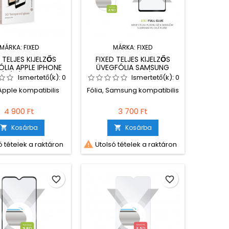
MÁRKA:
FIXED
MÁRKA:
FIXED
 TELJES KIJELZŐS
FIXED TELJES KIJELZŐS
LIA APPLE IPHONE
ÜVEGFÓLIA SAMSUNG
/7/8/SE (2020)
GALAXY S20 FE/FE 5G
Ismertető(k):
0
Ismertető(k):
0
ONOKHOZ, FEKETE
TELEFONOKHOZ, FEKETE
 Apple kompatibilis
Fólia, Samsung kompatibilis
4 900 Ft
3 700 Ft
Kosárba
Kosárba



 tételek a raktáron
Utolsó tételek a raktáron
favorite_border
favorite_border