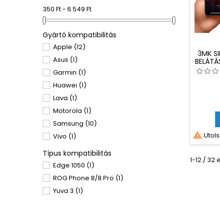
350 Ft - 6 549 Ft
Gyártó kompatibilitás
Apple
(12)
3MK S
Asus
(1)
BELÁTÁ
ROG
Garmin
(1)
Huawei
(1)
Lava
(1)
Motorola
(1)
Samsung
(10)

Utols
Vivo
(1)
Típus kompatibilitás
1-12 / 32
Edge 1050
(1)
ROG Phone 8/8 Pro
(1)
Yuva 3
(1)