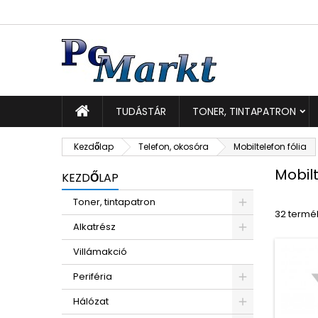
K
(
K
B
add_circle_outline
((
Be
Kí
TUDÁSTÁR
TONER, TINTAPATRON
Kezdőlap
Telefon, okosóra
Mobiltelefon fólia
Mobilt
KEZDŐLAP
Toner, tintapatron
32 termék
Alkatrész
Villámakció
Periféria
Hálózat