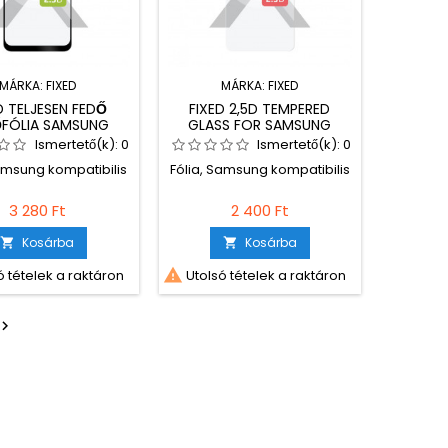
MÁRKA:
FIXED
MÁRKA:
FIXED
D TELJESEN FEDŐ
FIXED 2,5D TEMPERED
FÓLIA SAMSUNG
GLASS FOR SAMSUNG
Y A04S-HEZ, FIX,
GALAXY A04S
Ismertető(k):
0
Ismertető(k):
0
TONSÁGOS ÜVEG,
Samsung kompatibilis
Fólia, Samsung kompatibilis
FEKETE
3 280 Ft
2 400 Ft
Kosárba
Kosárba



 tételek a raktáron
Utolsó tételek a raktáron
