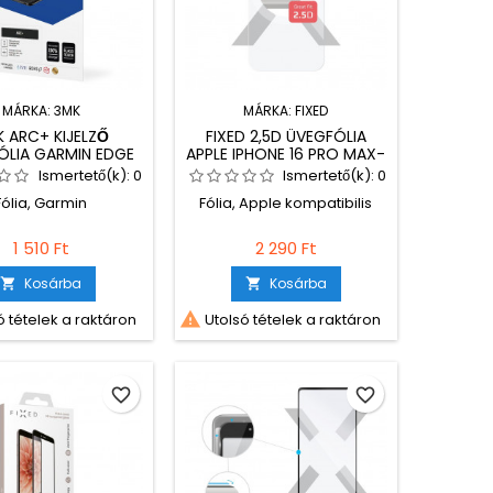
MÁRKA:
3MK
MÁRKA:
FIXED
 ARC+ KIJELZŐ
FIXED 2,5D ÜVEGFÓLIA
ÓLIA GARMIN EDGE
APPLE IPHONE 16 PRO MAX-
1050
HOZ
Ismertető(k):
0
Ismertető(k):
0
Fólia, Garmin
Fólia, Apple kompatibilis
1 510 Ft
2 290 Ft
Kosárba
Kosárba



 tételek a raktáron
Utolsó tételek a raktáron
favorite_border
favorite_border