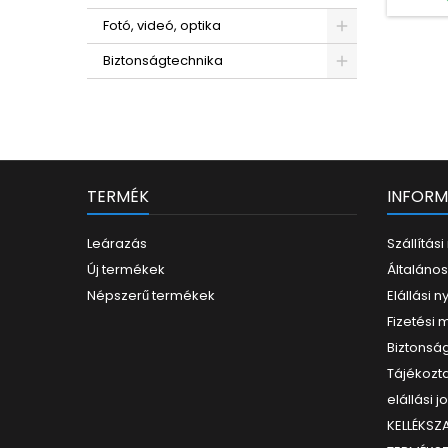
Fotó, videó, optika
Biztonságtechnika
TERMÉK
INFORM
Leárazás
Szállítás
Új termékek
Általános
Népszerű termékek
Elállási n
Fizetési
Biztonság
Tájékozta
elállási j
KELLÉKS