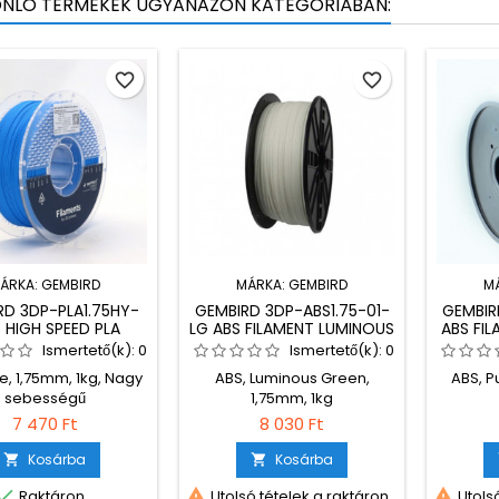
ONLÓ TERMÉKEK UGYANAZON KATEGÓRIÁBAN:
favorite_border
favorite_border
ÁRKA:
GEMBIRD
MÁRKA:
GEMBIRD
M
RD 3DP-PLA1.75HY-
GEMBIRD 3DP-ABS1.75-01-
GEMBIR
B HIGH SPEED PLA
LG ABS FILAMENT LUMINOUS
ABS FI
NT BLUE 1,75MM 1KG
GREEN 1,75MM 1KG
Ismertető(k):
0
Ismertető(k):
0
ue, 1,75mm, 1kg, Nagy
ABS, Luminous Green,
ABS, P
sebességű
1,75mm, 1kg
7 470 Ft
8 030 Ft
Kosárba
Kosárba





Raktáron
Utolsó tételek a raktáron
Utolsó