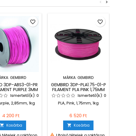
<
>
favorite_border
favorite_border
ÁRKA:
GEMBIRD
MÁRKA:
GEMBIRD
MÁ
D 3DP-ABS3-01-PR
GEMBIRD 3DP-PLA1.75-01-P
GEMBIR
LAMENT PURPLE 3MM
FILAMENT PLA PINK 1,75MM
ABS FIL
1KG
1KG
Ismertető(k):
0
Ismertető(k):
0
urple, 2,85mm, 1kg
PLA, Pink, 1,75mm, 1kg
ABS, B
4 200 Ft
6 520 Ft
Kosárba
Kosárba




 tételek a raktáron
Utolsó tételek a raktáron
Utolsó