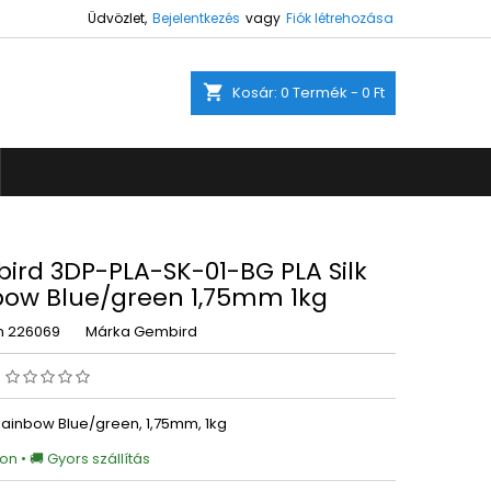
Üdvözlet,
Bejelentkezés
vagy
Fiók létrehozása
×
×
×
shopping_cart
Kosár:
0
Termék - 0 Ft
ez.
s
a
ird 3DP-PLA-SK-01-BG PLA Silk
bow Blue/green 1,75mm 1kg
m
226069
Márka
Gembird
s
 Rainbow Blue/green, 1,75mm, 1kg
on • 🚚 Gyors szállítás