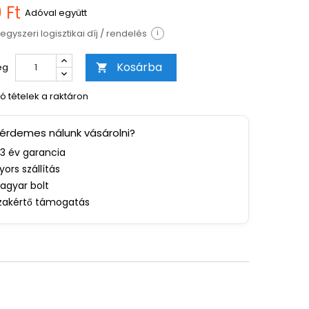
 Ft
Adóval együtt
egyszeri logisztikai díj / rendelés
i
Kosárba
ég

ó tételek a raktáron
 érdemes nálunk vásárolni?
-3 év garancia
yors szállítás
agyar bolt
zakértő támogatás