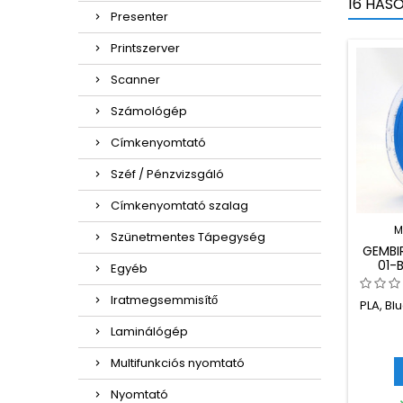
16 HAS
Presenter
Printszerver
Scanner
Számológép
Címkenyomtató
Széf / Pénzvizsgáló
Címkenyomtató szalag
M
Szünetmentes Tápegység
GEMBI
01-
Egyéb
FILAME
Iratmegsemmisítő
PLA, Bl
Laminálógép
Multifunkciós nyomtató
Nyomtató