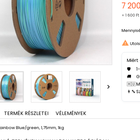
7 200
+
1 600 Ft
Mennyis

Utols
Miért
🛡️
1
🚚
G
🇭🇺
M

👨‍🔧
S
TERMÉK RÉSZLETEI
VÉLEMÉNYEK
 Rainbow Blue/green, 1,75mm, 1kg