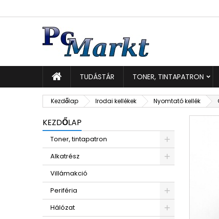
K
K
B
add_circle_outline
Be
Kí
TUDÁSTÁR
TONER, TINTAPATRON
Kezdőlap
Irodai kellékek
Nyomtató kellék
KEZDŐLAP
Toner, tintapatron
Alkatrész
Villámakció
Periféria
Hálózat