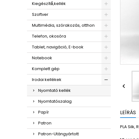
Kiegészítő,kellék
Szoftver
Multimédia, szórakozás, otthon
Telefon, okosóra
Tablet, navigáció, E-book
Notebook
Komplett gép
Irodai kellékek

Nyomtató kellék
Nyomtatószalag
LEÍRÁS
Papír
Patron
PLA Silk,
Patron-Utángyártott