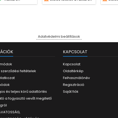
Adatvédelmi beállítások
ÁCIÓK
KAPCSOLAT
i módok
Kapcsolat
 szerződési feltételek
Oldaltérkép
yilatkozat
Felhasználónév
 módok
Regisztráció
os és teljes körű adattörlés
Saját fiók
tó a fogyasztó vevőt megillető
ogról
ZAVATOSSÁG,