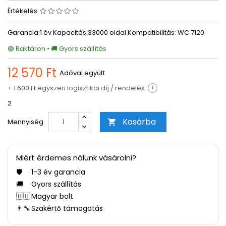
Értékelés
Garancia:1 év Kapacitás:33000 oldal Kompatibilitás: WC 7120
🟢 Raktáron • 🚚 Gyors szállítás
12 570 Ft
Adóval együtt
+
1 600 Ft
egyszeri logisztikai díj / rendelés
i
2
Kosárba
Mennyiség

Miért érdemes nálunk vásárolni?
🛡️
1-3 év garancia
🚚
Gyors szállítás
🇭🇺
Magyar bolt
👨‍🔧
Szakértő támogatás