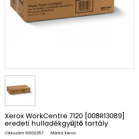
Xerox WorkCentre 7120 [008R13089]
eredeti hulladékgyűjtő tartály
Cikkszám
10000357
Márka
Xerox