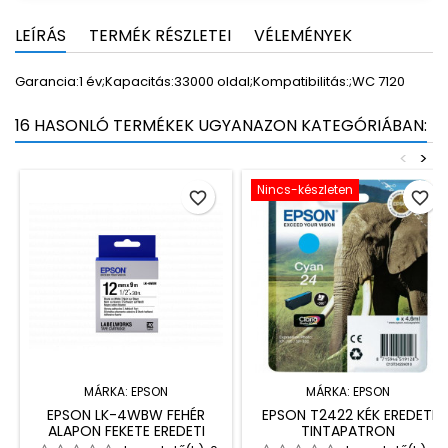
LEÍRÁS
TERMÉK RÉSZLETEI
VÉLEMÉNYEK
Garancia:1 év;Kapacitás:33000 oldal;Kompatibilitás:;WC 7120
16 HASONLÓ TERMÉKEK UGYANAZON KATEGÓRIÁBAN:
<
>
Nincs-készleten
favorite_border
favorite_border
MÁRKA:
EPSON
MÁRKA:
EPSON
EPSON LK-4WBW FEHÉR
EPSON T2422 KÉK EREDETI
ALAPON FEKETE EREDETI
TINTAPATRON
CÍMKESZALAG