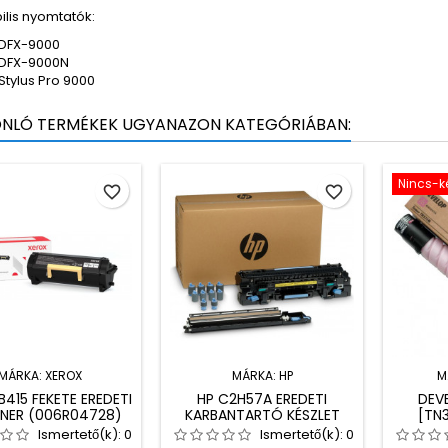
ilis nyomtatók:
DFX-9000
 DFX-9000N
Stylus Pro 9000
ONLÓ TERMÉKEK UGYANAZON KATEGÓRIÁBAN:
Nincs-k
favorite_border
favorite_border
MÁRKA:
XEROX
MÁRKA:
HP
M
415 FEKETE EREDETI
HP C2H57A EREDETI
DEV
NER (006R04728)
KARBANTARTÓ KÉSZLET
[TN
EREDET
Ismertető(k):
0
Ismertető(k):
0