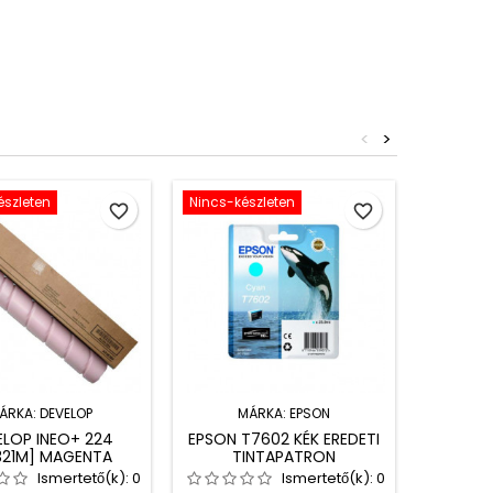
<
>
észleten
Nincs-készleten
favorite_border
favorite_border
HP C935
ÁRKA:
DEVELOP
MÁRKA:
EPSON
PRÉMIU
ELOP INEO+ 224
EPSON T7602 KÉK EREDETI
TIN
321M] MAGENTA
TINTAPATRON
I TONER (A33K3D0)
Ismertető(k):
0
Ismertető(k):
0
Kap