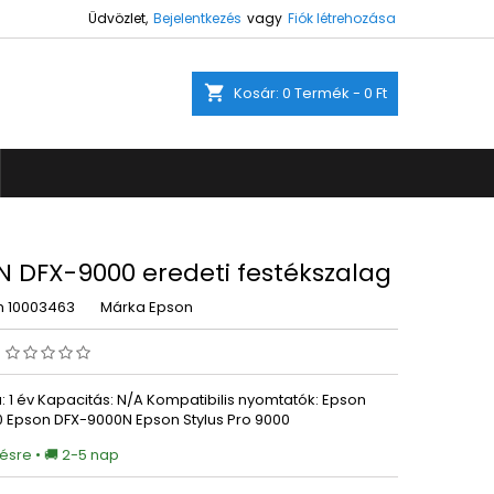
Üdvözlet,
Bejelentkezés
vagy
Fiók létrehozása
×
×
×
shopping_cart
Kosár:
0
Termék - 0 Ft
ez.
s
a
N DFX-9000 eredeti festékszalag
m
10003463
Márka
Epson
s
: 1 év Kapacitás: N/A Kompatibilis nyomtatók: Epson
 Epson DFX-9000N Epson Stylus Pro 9000
ésre • 🚚 2-5 nap