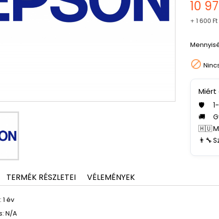
10 97
+
1 600 Ft
Mennyis

Ninc
Miért
🛡️
1
🚚
G
🇭🇺
M
👨‍🔧
S
TERMÉK RÉSZLETEI
VÉLEMÉNYEK
 1 év
s: N/A