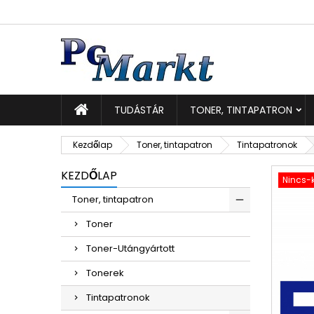
K
K
B
add_circle_outline
Be
Kí
TUDÁSTÁR
TONER, TINTAPATRON
Kezdőlap
Toner, tintapatron
Tintapatronok
KEZDŐLAP
Nincs-k
Toner, tintapatron
Toner
Toner-Utángyártott
Tonerek
Tintapatronok