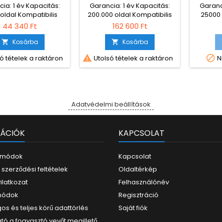
ia: 1 év Kapacitás:
Garancia: 1 év Kapacitás:
Garanc
oldal Kompatibilis
200.000 oldal Kompatibilis
25000 
ók: Xerox VersaLink
nyomtatók: HP LaserJet
nyomta
44 340 Ft
162 600 Ft
erox VersaLink B415
Enterprise Flow M830z HP
LaserJet Enterprise M806dn
Kosárba
Kosárba


HP LaserJet Enterprise


ó tételek a raktáron
Utolsó tételek a raktáron
N
M806x HP LaserJet
Enterprise M806x+
Adatvédelmi beállítások
ÁCIÓK
KAPCSOLAT
i módok
Kapcsolat
 szerződési feltételek
Oldaltérkép
yilatkozat
Felhasználónév
 módok
Regisztráció
os és teljes körű adattörlés
Saját fiók
tó a fogyasztó vevőt megillető