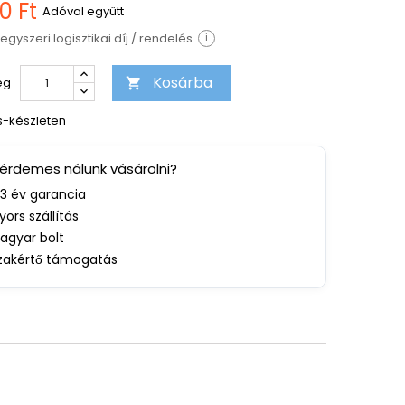
0 Ft
Adóval együtt
egyszeri logisztikai díj / rendelés
i
Kosárba
ég

s-készleten
 érdemes nálunk vásárolni?
-3 év garancia
yors szállítás
agyar bolt
zakértő támogatás