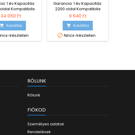
kompat
ia: 1 év Kapacitás:
Garancia: 1 év Kapacitás:
Deskje
oldal Kompatibilis
2200 oldal Kompatibilis
PSC 141
tók: DEVELOP INEO
nyomtatók: Epson
34 050 Ft
9 640 Ft
+224
SureColor SC-P600
Kosárba
Kosárba



incs-készleten
Nincs-készleten
RÓLUNK
Rólunk
FIÓKOD
Személyes adatok
Rendelések