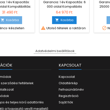
ia: 1 év Kapacitás:
Garancia: 1 év Kapacitás: 6
Garanc
ldal Kompatibilitás:
000 oldal Kompatibilis
25000 
IR-C5030 IR-C5030i
nyomtatók: Brother DCP-
nyomta
31 490 Ft
64 970 Ft
035 IR-C5035i IR-
9270CDN Brother HL-
 IR-C5240i IR-C5250
4570CDW Brother HL-
Kosárba
Kosárba


250i IR-C5255 IR-
4570CDWT Brother MFC-


incs-készleten
Utolsó tételek a raktáron
N
C5255i
9970CDW
Adatvédelmi beállítások
ÁCIÓK
KAPCSOLAT
i módok
Kapcsolat
 szerződési feltételek
Oldaltérkép
yilatkozat
Felhasználónév
 módok
Regisztráció
os és teljes körű adattörlés
Saját fiók
tó a fogyasztó vevőt megillető