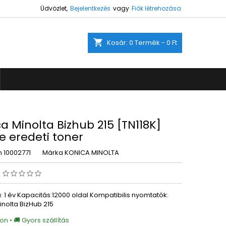
Üdvözlet,
Bejelentkezés
vagy
Fiók létrehozása
×
×
×
shopping_cart
Kosár:
0
Termék - 0 Ft
ez.
s
a
a Minolta Bizhub 215 [TN118K]
e eredeti toner
m
10002771
Márka
KONICA MINOLTA
s
 1 év Kapacitás:12000 oldal Kompatibilis nyomtatók:
inolta BizHub 215
on • 🚚 Gyors szállítás