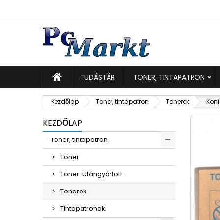
K
K
B
add_circle_outline
Be
Kí
TUDÁSTÁR
TONER, TINTAPATRON
Kezdőlap
Toner, tintapatron
Tonerek
Koni
KEZDŐLAP
Toner, tintapatron
Toner
Toner-Utángyártott
Tonerek
Tintapatronok