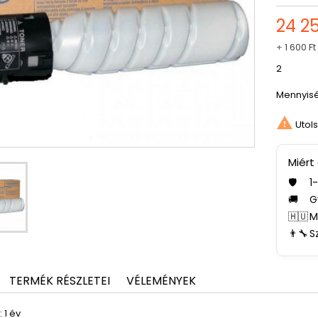
24 25
+
1 600 Ft
2
Mennyis

Utols
Miért
🛡️
1
🚚
G
🇭🇺
M
👨‍🔧
S
TERMÉK RÉSZLETEI
VÉLEMÉNYEK
 1 év