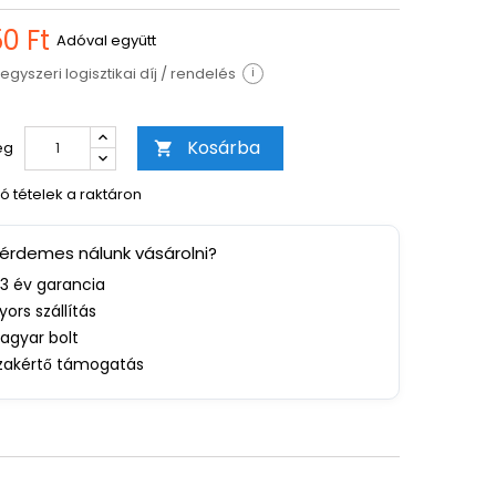
0 Ft
Adóval együtt
egyszeri logisztikai díj / rendelés
i
Kosárba
ég

ó tételek a raktáron
 érdemes nálunk vásárolni?
-3 év garancia
yors szállítás
agyar bolt
zakértő támogatás