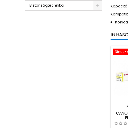
Biztonságtechnika
Kapacitás
Kompatib
Konica
16 HAS
Nincs-k
CANO
E