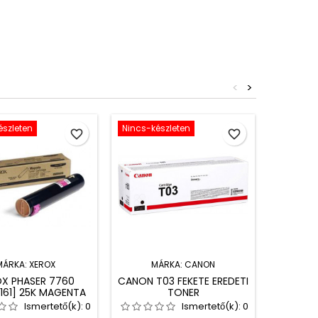
<
>
észleten
Nincs-készleten
Nincs-ké
favorite_border
favorite_border
MÁRKA:
XEROX
MÁRKA:
CANON
X PHASER 7760
CANON T03 FEKETE EREDETI
HP W2
1161] 25K MAGENTA
TONER
ER
REDETI TONER
Ismertető(k):
0
Ismertető(k):
0