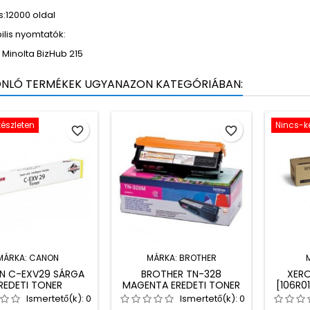
:12000 oldal
ilis nyomtatók:
 Minolta BizHub 215
ONLÓ TERMÉKEK UGYANAZON KATEGÓRIÁBAN:
észleten
Nincs-k
favorite_border
favorite_border
MÁRKA:
CANON
MÁRKA:
BROTHER
N C-EXV29 SÁRGA
BROTHER TN-328
XERO
REDETI TONER
MAGENTA EREDETI TONER
[106R0
E
Ismertető(k):
0
Ismertető(k):
0