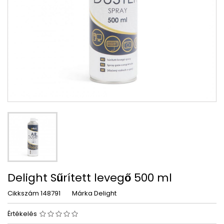
Delight Sűrített levegő 500 ml
Cikkszám
148791
Márka
Delight
Értékelés