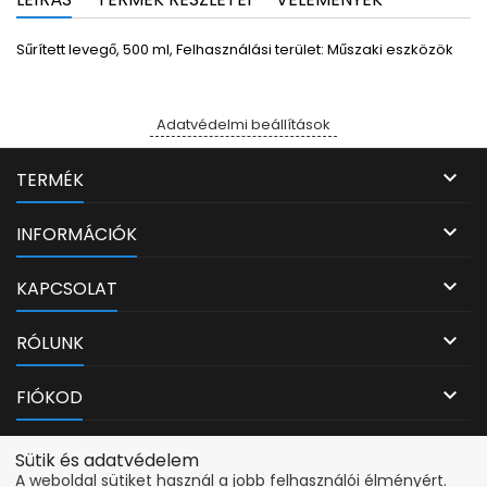
Sűrített levegő, 500 ml, Felhasználási terület: Műszaki eszközök
Adatvédelmi beállítások

TERMÉK

INFORMÁCIÓK

KAPCSOLAT

RÓLUNK

FIÓKOD
Adatvédelmi beállítások
Sütik és adatvédelem
A weboldal sütiket használ a jobb felhasználói élményért.