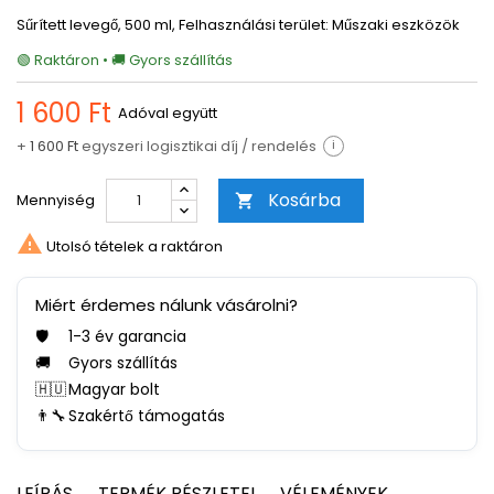
Sűrített levegő, 500 ml, Felhasználási terület: Műszaki eszközök
🟢 Raktáron • 🚚 Gyors szállítás
1 600 Ft
Adóval együtt
+
1 600 Ft
egyszeri logisztikai díj / rendelés
i
Kosárba
Mennyiség


Utolsó tételek a raktáron
Miért érdemes nálunk vásárolni?
🛡️
1-3 év garancia
🚚
Gyors szállítás
🇭🇺
Magyar bolt
👨‍🔧
Szakértő támogatás
LEÍRÁS
TERMÉK RÉSZLETEI
VÉLEMÉNYEK