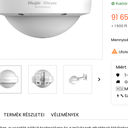
🟢 Raktár
91 65
+
1 600 Ft
Mennyis

Utols
Miért
🛡️
1

🚚
G
🇭🇺
M
👨‍🔧
S
TERMÉK RÉSZLETEI
VÉLEMÉNYEK
jázn, a vezeték nélküli technológia és a művészeti alkotások tökélet