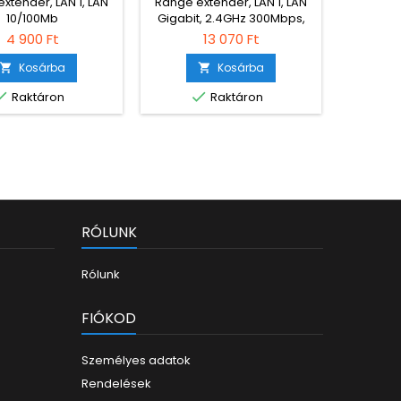
xtender, LAN 1, LAN
Range extender, LAN 1, LAN
Access p
10/100Mb
Gigabit, 2.4GHz 300Mbps,
Gigabit
5GHz 1201Mbps, Dual Band
5GHz 24
4 900 Ft
13 070 Ft
Kosárba
Kosárba





Raktáron
Raktáron
Utolsó
RÓLUNK
Rólunk
FIÓKOD
Személyes adatok
Rendelések