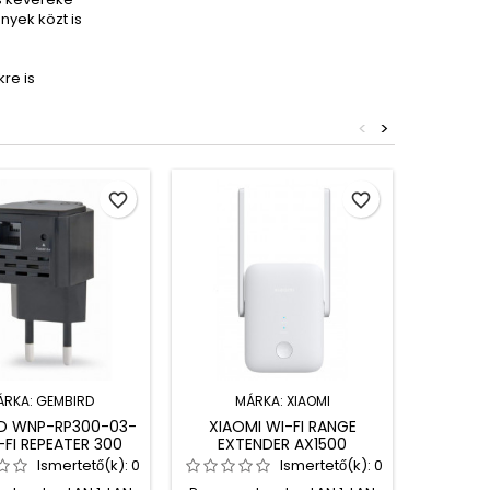
nyek közt is
re is
<
>
favorite_border
favorite_border
ÁRKA:
GEMBIRD
MÁRKA:
XIAOMI
MÁ
D WNP-RP300-03-
XIAOMI WI-FI RANGE
TELTONI
-FI REPEATER 300
EXTENDER AX1500
ACCESS
RANGE EXTENDER
Ismertető(k):
0
Ismertető(k):
0
BLACK