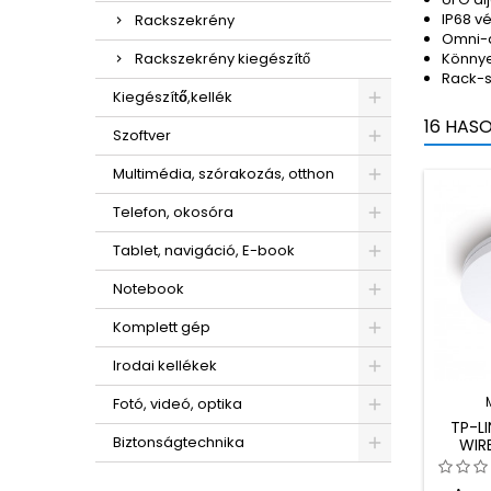
IP68 v
Rackszekrény
Omni-d
Rackszekrény kiegészítő
Könnye
Rack-s
Kiegészítő,kellék
16 HAS
Szoftver
Multimédia, szórakozás, otthon
Telefon, okosóra
Tablet, navigáció, E-book
Notebook
Komplett gép
Irodai kellékek
Fotó, videó, optika
TP-LI
Biztonságtechnika
WIR
CEILI