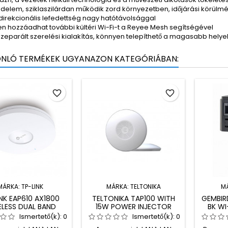
édelem, sziklaszilárdan működik zord környezetben, időjárási körülmé
irekcionális lefedettség nagy hatótávolsággal
n hozzáadhat további kültéri Wi-Fi-t a Reyee Mesh segítségével
zeparált szerelési kialakítás, könnyen telepíthető a magasabb helyek
ONLÓ TERMÉKEK UGYANAZON KATEGÓRIÁBAN:
favorite_border
favorite_border
MÁRKA:
TP-LINK
MÁRKA:
TELTONIKA
M
NK EAP610 AX1800
TELTONIKA TAP100 WITH
GEMBIR
ELESS DUAL BAND
15W POWER INJECTOR
BK WI
NG MOUNT ACCESS
WIRELESS ACCESS POINT
MBPS 
Ismertető(k):
0
Ismertető(k):
0
POINT WHITE