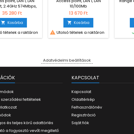
s point, LAN 1, LAN
Access point, LAN 1, LAN
Range e
t, 2.4GHz 574Mbps,
10/100Mb
201Mbps, Dual Band
35 280 Ft
13 670 Ft
Kosárba
Kosárba



ó tételek a raktáron
Utolsó tételek a raktáron
Adatvédelmi beállítások
ÁCIÓK
KAPCSOLAT
i módok
Kapcsolat
 szerződési feltételek
Oldaltérkép
yilatkozat
Felhasználónév
 módok
Regisztráció
os és teljes körű adattörlés
Saját fiók
tó a fogyasztó vevőt megillető