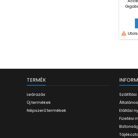
Acces
Gigabi
5GHz 1

Utols
TERMÉK
INFORM
Leárazás
Szállítás
Új termékek
Általános
Népszerű termékek
Elállási n
Fizetési
Biztonság
Tájékozta