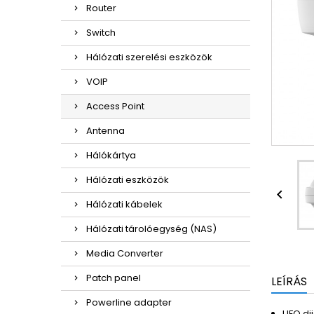
Router
Switch
Hálózati szerelési eszközök
VOIP
Access Point
Antenna
Hálókártya
Hálózati eszközök

Hálózati kábelek
Hálózati tárolóegység (NAS)
Media Converter
Patch panel
LEÍRÁS
Powerline adapter
UFO di