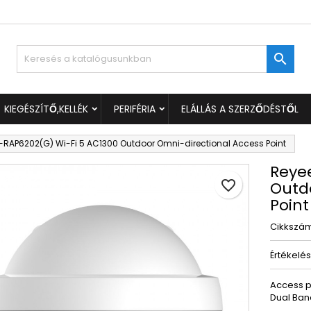
ívánságlistáim
ívánságlista létrehozása
ejelentkezés

Új lista létrehozása
 kell jelentkezned a termékek kívánságlistába történő mentéséh
vánságlista neve
KIEGÉSZÍTŐ,KELLÉK
PERIFÉRIA
ELÁLLÁS A SZERZŐDÉSTŐL
Mégsem
Bejelentkezé
RAP6202(G) Wi-Fi 5 AC1300 Outdoor Omni-directional Access Point
Mégsem
Kívánságlista létrehozás
Reye
favorite_border
Outd
Point
Cikkszá
Értékelé
Access p
Dual Ban