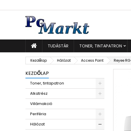
K
K
B
add_circle_outline
Be
Kí
TUDÁSTÁR
TONER, TINTAPATRON
Kezdőlap
Hálózat
Access Point
Reyee RG-
KEZDŐLAP
Toner, tintapatron
Alkatrész
Villámakció
Periféria
Hálózat