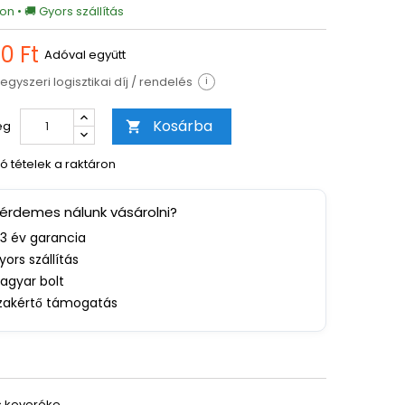
on • 🚚 Gyors szállítás
0 Ft
Adóval együtt
egyszeri logisztikai díj / rendelés
i
Kosárba
ég

ó tételek a raktáron
 érdemes nálunk vásárolni?
-3 év garancia
yors szállítás
agyar bolt
zakértő támogatás
es keveréke