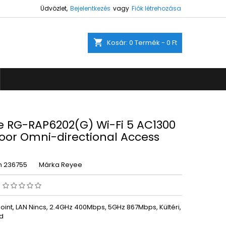
Üdvözlet,
Bejelentkezés
vagy
Fiók létrehozása
×
×
×
shopping_cart
Kosár:
0
Termék - 0 Ft
ez.
s
a
e RG-RAP6202(G) Wi-Fi 5 AC1300
oor Omni-directional Access
m
236755
Márka
Reyee
s
oint, LAN Nincs, 2.4GHz 400Mbps, 5GHz 867Mbps, Kültéri,
d