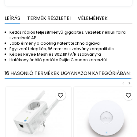
LEÍRÁS
TERMÉK RÉSZLETEI
VÉLEMÉNYEK
Kettős rádiós teljesítményű, gigabites, vezeték nélküli, falra
szerelhető AP
Jobb élmény a Cooling Patent technológiával
Egyszerű telepítés, 86 mm-es szabvány kompatibilis
Képes Reyee Mesh és 802.11K/V/R szabványra
Hatékony önálló portál a Ruijie Cloudon keresztül
16 HASONLÓ TERMÉKEK UGYANAZON KATEGÓRIÁBAN:
<
>
favorite_border
favorite_border