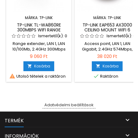
MÁRKA:
TP-LINK
MÁRKA:
TP-LINK
TP-LINK TL-WA860RE
TP-LINK EAP653 AX3000
300MBPS WIFI RANGE
CEILING MOUNT WIFI 6
EXTENDER WHITE
ACCESS POINT WHITE
Ismertető(k):
0
Ismertető(k):
0
Range extender, LAN 1, LAN
Access point, LAN 1, LAN
10/100Mb, 2.4GHz 300Mbps
Gigabit, 2.4GHz 574Mbps,
5GHz 2402Mbps, Dual Band
9 060 Ft
38 020 Ft
Kosárba
Kosárba




Utolsó tételek a raktáron
Raktáron
Adatvédelmi beállítások

TERMÉK

INFORMÁCIÓK