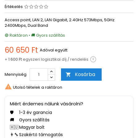
Értékelés
Access point, LAN 2, LAN Gigabit, 2.4GHz 573Mbps, 5GHz
2400Mbps, Dual Band
🟢 Raktáron • 🚚 Gyors szállítás
60 650 Ft
Adóval együtt
+
1 600 Ft
egyszeri logisztikai díj / rendelés
i
Kosárba
Mennyiség


Utolsó tételek a raktáron
Miért érdemes nálunk vásárolni?
🛡️
1-3 év garancia
🚚
Gyors szállítás
🇭🇺
Magyar bolt
👨‍🔧
Szakértő támogatás