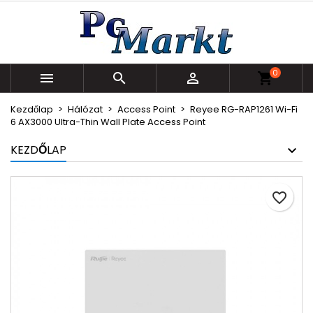
×
×
×
Kívánságlistáim
Kívánságlista létrehozása
Bejelentkezés
Új lista létrehozása
add_circle_outline
Be kell jelentkezned a termékek kívánságlistába
Kívánságlista neve
0
történő mentéséhez.



shopping_cart
Kezdőlap
Hálózat
Access Point
Reyee RG-RAP1261 Wi-Fi
Mégsem
Bejelentkezés
6 AX3000 Ultra-Thin Wall Plate Access Point
Mégsem
Kívánságlista létrehozása
KEZDŐLAP
favorite_border