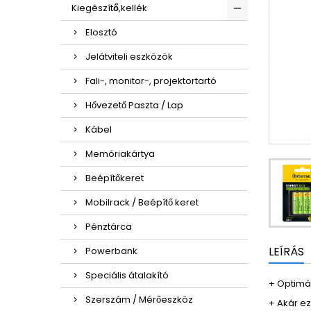
Kiegészítő,kellék
Elosztó
Jelátviteli eszközök
Fali-, monitor-, projektortartó
Hővezető Paszta / Lap
Kábel
Memóriakártya
Beépítőkeret
Mobilrack / Beépítő keret
Pénztárca
LEÍRÁS
Powerbank
Speciális átalakító
+​ Optim
Szerszám / Mérőeszköz
+ Akár ez