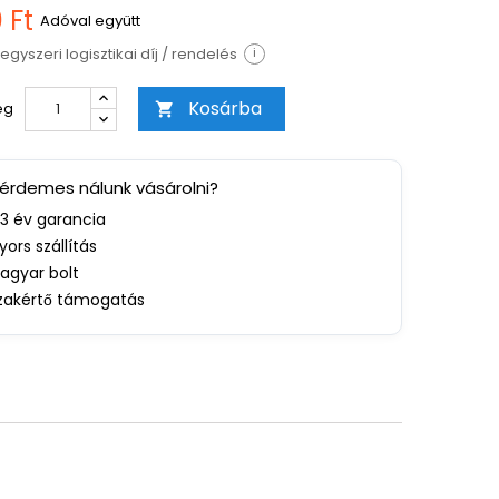
 Ft
Adóval együtt
egyszeri logisztikai díj / rendelés
i
Kosárba
ég

 érdemes nálunk vásárolni?
-3 év garancia
yors szállítás
agyar bolt
zakértő támogatás