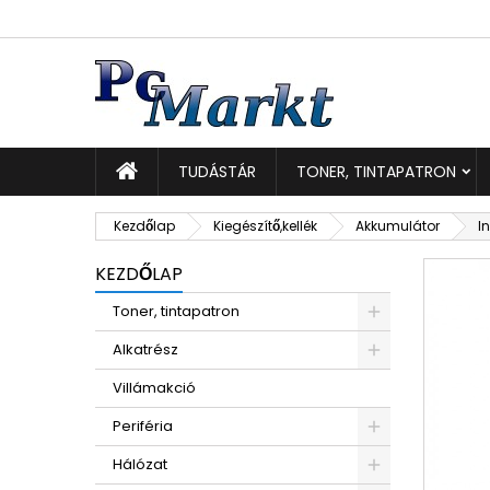
K
K
B
add_circle_outline
Be
Kí
TUDÁSTÁR
TONER, TINTAPATRON
Kezdőlap
Kiegészítő,kellék
Akkumulátor
I
KEZDŐLAP
Toner, tintapatron
Alkatrész
Villámakció
Periféria
Hálózat