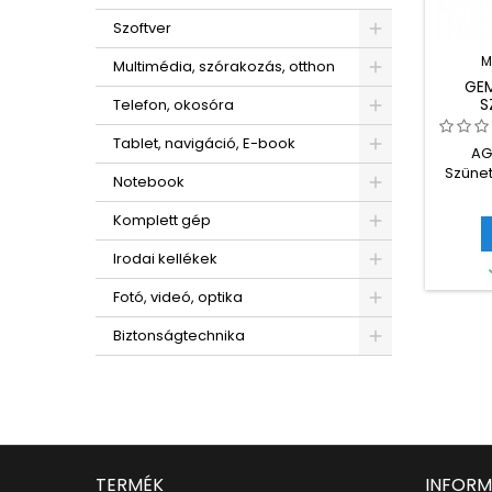
Szoftver
M
Multimédia, szórakozás, otthon
GEM
S
Telefon, okosóra
A
Tablet, navigáció, E-book
AG
Szüne
Notebook
Komplett gép
Irodai kellékek
Fotó, videó, optika
Biztonságtechnika
TERMÉK
INFORM