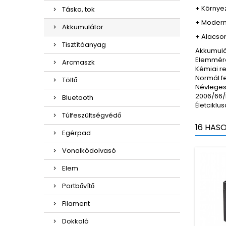
+ Környe
Táska, tok
+ Modern
Akkumulátor
+ Alacso
Tisztítóanyag
Akkumulát
Elemméret
Arcmaszk
Kémiai r
Normál fe
Töltő
Névleges
2006/66/
Bluetooth
Életciklu
Túlfeszültségvédő
16 HAS
Egérpad
Vonalkódolvasó
Elem
Portbővítő
Filament
Dokkoló