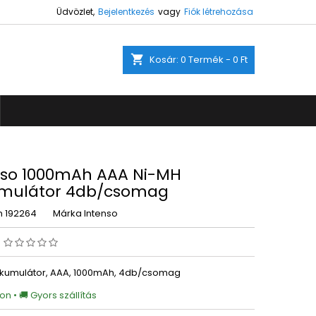
Üdvözlet,
Bejelentkezés
vagy
Fiók létrehozása
×
×
×
shopping_cart
Kosár:
0
Termék - 0 Ft
ez.
s
a
nso 1000mAh AAA Ni-MH
mulátor 4db/csomag
m
192264
Márka
Intenso
s
kumulátor, AAA, 1000mAh, 4db/csomag
on • 🚚 Gyors szállítás