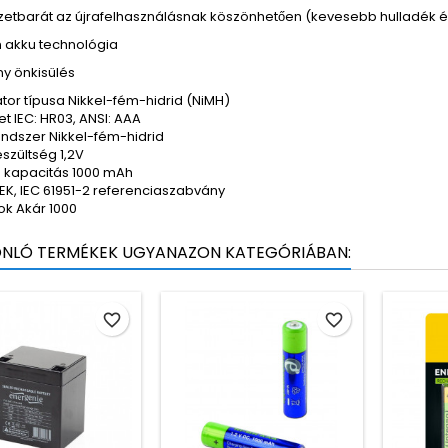
zetbarát az újrafelhasználásnak köszönhetően (kevesebb hulladék 
 akku technológia
ny önkisülés
or típusa Nikkel-fém-hidrid (NiMH)
 IEC: HR03, ANSI: AAA
endszer Nikkel-fém-hidrid
szültség 1,2V
 kapacitás 1000 mAh
EK, IEC 61951-2 referenciaszabvány
sok Akár 1000
ONLÓ TERMÉKEK UGYANAZON KATEGÓRIÁBAN:
favorite_border
favorite_border