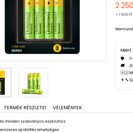
2 250
+
1 600 Ft
Mennyis
Miért
🛡️
1
🚚
G
🇭🇺
M
👨‍🔧
S
TERMÉK RÉSZLETEI
VÉLEMÉNYEK
ális minden szabványos eszközhöz
erszeres újratöltés lehetséges