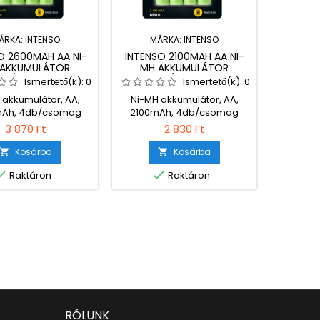
ÁRKA:
INTENSO
MÁRKA:
INTENSO
O 2600MAH AA NI-
INTENSO 2100MAH AA NI-
NJ
 AKKUMULÁTOR
MH AKKUMULÁTOR
SZ
DB/CSOMAG
4DB/CSOMAG
A
Ismertető(k):
0
Ismertető(k):
0
1
 akkumulátor, AA,
Ni-MH akkumulátor, AA,
AGM
Ah, 4db/csomag
2100mAh, 4db/csomag
Szünet
1
3 870 Ft
2 830 Ft
Kosárba
Kosárba





Raktáron
Raktáron
Utolsó
RÓLUNK