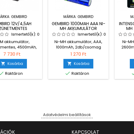
ÁRKA:
GEMBIRD
MÁRKA:
GEMBIRD
M
BIRD 12V/4,5AH
GEMBIRD 1000MAH AAA NI-
INTENS
ZÜNETMENTES
MH AKKUMULÁTOR
MH
KKUMULÁTOR
2DB/CSOMAG
4
Ismertető(k):
0
Ismertető(k):
0
1DB/CSOMAG
M akkumulátor,
Ni-MH akkumulátor, AAA,
Ni-MH
tmentes, 4500mAh,
1000mAh, 2db/csomag
2600m
1db/csomag
7 730 Ft
1 270 Ft
Kosárba
Kosárba




Raktáron
Raktáron
Adatvédelmi beállítások
ÁCIÓK
KAPCSOLAT