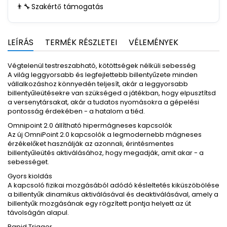
👨‍🔧
Szakértő támogatás
LEÍRÁS
TERMÉK RÉSZLETEI
VÉLEMÉNYEK
Végtelenül testreszabható, kötöttségek nélküli sebesség
A világ leggyorsabb és legfejlettebb billentyűzete minden
vállalkozáshoz könnyedén teljesít, akár a leggyorsabb
billentyűleütésekre van szükséged a játékban, hogy elpusztítsd
a versenytársakat, akár a tudatos nyomásokra a gépelési
pontosság érdekében - a hatalom a tiéd.
Omnipoint 2.0 állítható hipermágneses kapcsolók
Az új OmniPoint 2.0 kapcsolók a legmodernebb mágneses
érzékelőket használják az azonnali, érintésmentes
billentyűleütés aktiválásához, hogy megadják, amit akar - a
sebességet.
Gyors kioldás
A kapcsoló fizikai mozgásából adódó késleltetés kiküszöbölése
a billentyűk dinamikus aktiválásával és deaktiválásával, amely a
billentyűk mozgásának egy rögzített pontja helyett az út
távolságán alapul.
Rapid Trigger