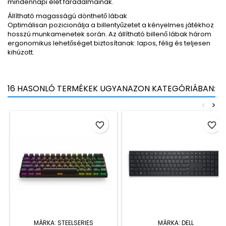
mindennapi élet fáradalmainak.
Állítható magasságú dönthető lábak
Optimálisan pozicionálja a billentyűzetet a kényelmes játékhoz
hosszú munkamenetek során. Az állítható billenő lábak három
ergonomikus lehetőséget biztosítanak: lapos, félig és teljesen
kihúzott.
16 HASONLÓ TERMÉKEK UGYANAZON KATEGÓRIÁBAN:
<
>
favorite_border
favorite_border
MÁRKA:
STEELSERIES
MÁRKA:
DELL