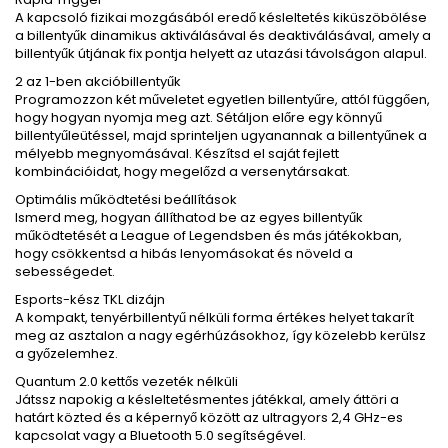
A kapcsoló fizikai mozgásából eredő késleltetés kiküszöbölése
a billentyűk dinamikus aktiválásával és deaktiválásával, amely a
billentyűk útjának fix pontja helyett az utazási távolságon alapul.
2 az 1-ben akcióbillentyűk
Programozzon két műveletet egyetlen billentyűre, attól függően,
hogy hogyan nyomja meg azt. Sétáljon előre egy könnyű
billentyűleütéssel, majd sprinteljen ugyanannak a billentyűnek a
mélyebb megnyomásával. Készítsd el saját fejlett
kombinációidat, hogy megelőzd a versenytársakat.
Optimális működtetési beállítások
Ismerd meg, hogyan állíthatod be az egyes billentyűk
működtetését a League of Legendsben és más játékokban,
hogy csökkentsd a hibás lenyomásokat és növeld a
sebességedet.
Esports-kész TKL dizájn
A kompakt, tenyérbillentyű nélküli forma értékes helyet takarít
meg az asztalon a nagy egérhúzásokhoz, így közelebb kerülsz
a győzelemhez.
Quantum 2.0 kettős vezeték nélküli
Játssz napokig a késleltetésmentes játékkal, amely áttöri a
határt közted és a képernyő között az ultragyors 2,4 GHz-es
kapcsolat vagy a Bluetooth 5.0 segítségével.