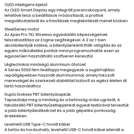
OLED intelligens kijelző
Az OLED Smart Display egy integrált parancsközpont, amely
lehetővé teszi a beállítások módosítását, a profilok
megváltoztatását és a frissítések megtekintését menet közben.
SteelSeries motor
Az Apex Pro TKL Wireless egyedülálló képességeinek
felszabadítása az Engine segítségével. A 2 az 1-ben
akcióbillentyűk kötése, a billentyűenkénti RGB-világítás és az
egyéni működtetési pontok mind programozhatók ezen az
egyszerűen használható szoftveren keresztül.
Légtechnikai minőségű alumínium ötvözet
A Series 5000 fém fedőlapja megegyezik a sugárhajtású
repülőgépekben használt alumíniummal, amely fokozott
merevséget és szerkezeti stabilitást biztosít az egész életen át
tartó használathoz.
Dupla lövéses PBT billentyűsapkák
Tapasztalja meg a minőség és a tartósság óriási ugrását. A
fakulásálló PBT billentyűzetlapjainkat egyedi textúrával terveztük
a jobb billentyűleütésérzet és a jobb gépelési pontosság
érdekében.
Levehető USB Type-C fonott kábel
A tartós és hordozható, levehető USB-C fonott kábel ellenáll a