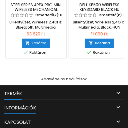
STEELSERIES APEX PRO MINI
DELL KB500 WIRELESS
WIRELESS MECHANICAL
KEYBOARD BLACK HU
GAMING KEYBOARD BLACK
Ismertető(k):
0
Ismertető(k):
0
UK
Billentyűzet, Wireless 2,4GHz,
Billentyűzet, Wireless 2,4GHz,
Bluetooth, Multimédia,
Multimédia, Black, HUN
Tenkeyless (TKL),
63 620 Ft
11 090 Ft
Megvilágítás, Mechanikus
switch, Black, ENG, RGB,
Kosárba
Kosárba


Gamer


Raktáron
Raktáron
Adatvédelmi beállítások

TERMÉK

INFORMÁCIÓK

KAPCSOLAT