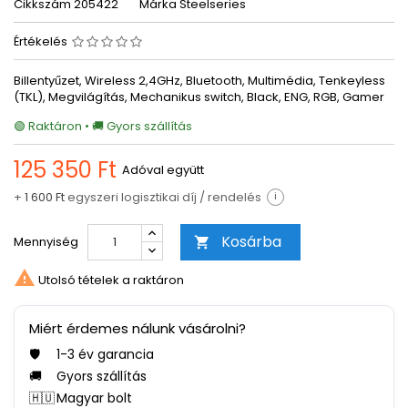
Cikkszám
205422
Márka
Steelseries
Értékelés
Billentyűzet, Wireless 2,4GHz, Bluetooth, Multimédia, Tenkeyless
(TKL), Megvilágítás, Mechanikus switch, Black, ENG, RGB, Gamer
🟢 Raktáron • 🚚 Gyors szállítás
125 350 Ft
Adóval együtt
+
1 600 Ft
egyszeri logisztikai díj / rendelés
i
Kosárba
Mennyiség


Utolsó tételek a raktáron
Miért érdemes nálunk vásárolni?
🛡️
1-3 év garancia
🚚
Gyors szállítás
🇭🇺
Magyar bolt