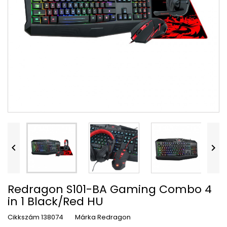


Redragon S101-BA Gaming Combo 4
in 1 Black/Red HU
Cikkszám
138074
Márka
Redragon