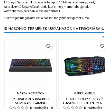
A könnyű Garuda mikrofonos fejhallgató 103dB érzékenységű, zárt,
zajcsökkentő fülpárnákkal rendelkezik, mely memóriahabjának
köszönhetően páratlan kényelmet biztosít.
A Redragon megalkotta ezt a pakkot, mely minden gamer álma.
16 HASONLÓ TERMÉKEK UGYANAZON KATEGÓRIÁBAN:
<
>
favorite_border
favorite_border
MÁRKA:
REDRAGON
MÁRKA:
GENIUS
REDRAGON SHIVA RGB
GENIUS SCORPION K215
MEMBRANE GAMING
GAMING USB BILLENTYŰZET
KEYBOARD BLACK HU
BLACK
Ismertető(k):
0
Ismertető(k):
0