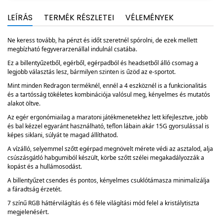
LEÍRÁS
TERMÉK RÉSZLETEI
VÉLEMÉNYEK
​Ne keress tovább, ha pénzt és időt szeretnél spórolni, de ezek mellett
megbízható fegyverarzenállal indulnál csatába.
Ez a billentyűzetből, egérből, egérpadból és headsetből álló csomag a
legjobb választás lesz, bármilyen szinten is űzöd az e-sportot.
Mint minden Redragon terméknél, ennél a 4 eszköznél is a funkcionalitás
és a tartósság tökéletes kombinációja valósul meg, kényelmes és mutatós
alakot öltve.
Az egér ergonómiailag a maratoni játékmenetekhez lett kifejlesztve, jobb
és bal kézzel egyaránt használható, teflon lábain akár 15G gyorsulással is
képes siklani, súlyát te magad állíthatod.
A vízálló, selyemmel szőtt egérpad megnövelt mérete védi az asztalod, alja
csúszásgátló habgumiból készült, körbe szőtt szélei megakadályozzák a
kopást és a hullámosodást.
A billentyűzet csendes és pontos, kényelmes csuklótámasza minimalizálja
a fáradtság érzetét.
7 színű RGB háttérvilágítás és 6 féle világítási mód felel a kristálytiszta
megjelenésért.