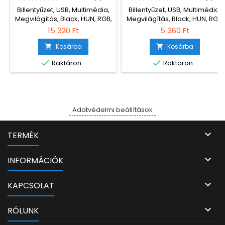
Billentyűzet, USB, Multimédia,
Billentyűzet, USB, Multimédia,
Megvilágítás, Black, HUN, RGB,
Megvilágítás, Black, HUN, RGB,
Gamer
Gamer
15 320 Ft
5 360 Ft
Kosárba
Kosárba




Raktáron
Raktáron
Adatvédelmi beállítások

TERMÉK

INFORMÁCIÓK

KAPCSOLAT

RÓLUNK