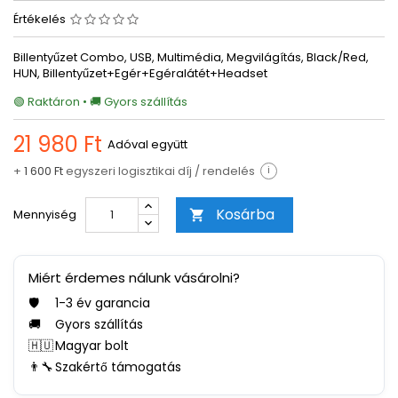
Értékelés
Billentyűzet Combo, USB, Multimédia, Megvilágítás, Black/Red,
HUN, Billentyűzet+Egér+Egéralátét+Headset
🟢 Raktáron • 🚚 Gyors szállítás
21 980 Ft
Adóval együtt
+
1 600 Ft
egyszeri logisztikai díj / rendelés
i
Kosárba
Mennyiség

Miért érdemes nálunk vásárolni?
🛡️
1-3 év garancia
🚚
Gyors szállítás
🇭🇺
Magyar bolt
👨‍🔧
Szakértő támogatás