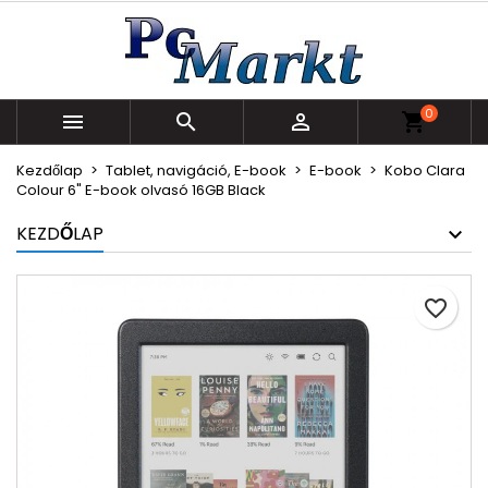
×
×
×
Kívánságlistáim
Kívánságlista létrehozása
Bejelentkezés
Új lista létrehozása
add_circle_outline
Be kell jelentkezned a termékek kívánságlistába
Kívánságlista neve
0
történő mentéséhez.



shopping_cart
Kezdőlap
Tablet, navigáció, E-book
E-book
Kobo Clara
Mégsem
Bejelentkezés
Colour 6" E-book olvasó 16GB Black
Mégsem
Kívánságlista létrehozása
KEZDŐLAP
favorite_border