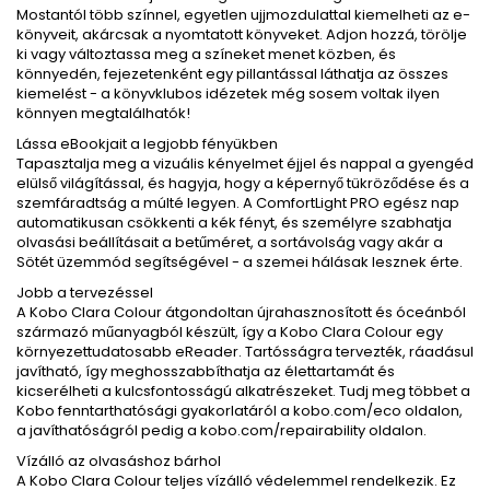
Mostantól több színnel, egyetlen ujjmozdulattal kiemelheti az e-
könyveit, akárcsak a nyomtatott könyveket. Adjon hozzá, törölje
ki vagy változtassa meg a színeket menet közben, és
könnyedén, fejezetenként egy pillantással láthatja az összes
kiemelést - a könyvklubos idézetek még sosem voltak ilyen
könnyen megtalálhatók!
Lássa eBookjait a legjobb fényükben
Tapasztalja meg a vizuális kényelmet éjjel és nappal a gyengéd
elülső világítással, és hagyja, hogy a képernyő tükröződése és a
szemfáradtság a múlté legyen. A ComfortLight PRO egész nap
automatikusan csökkenti a kék fényt, és személyre szabhatja
olvasási beállításait a betűméret, a sortávolság vagy akár a
Sötét üzemmód segítségével - a szemei hálásak lesznek érte.
Jobb a tervezéssel
A Kobo Clara Colour átgondoltan újrahasznosított és óceánból
származó műanyagból készült, így a Kobo Clara Colour egy
környezettudatosabb eReader. Tartósságra tervezték, ráadásul
javítható, így meghosszabbíthatja az élettartamát és
kicserélheti a kulcsfontosságú alkatrészeket. Tudj meg többet a
Kobo fenntarthatósági gyakorlatáról a kobo.com/eco oldalon,
a javíthatóságról pedig a kobo.com/repairability oldalon.
Vízálló az olvasáshoz bárhol
A Kobo Clara Colour teljes vízálló védelemmel rendelkezik. Ez