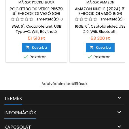
MÁRKA:
POCKETBOOK
MÁRKA:
AMAZON
POCKETBOOK VERSE PB629
AMAZON KINDLE (2024) 6"
6" E-BOOK OLVASÓ 8GB
E-BOOK OLVASÓ 16GB
BRIGHT BLUE
BLACK (REKLÁM MENTES)
Ismertető(k):
0
Ismertető(k):
0
8GB, 6", Csatolófelület: USB
16GB, 6", Csatolófelület: USB
Type-C, Wifi, Bővíthető
2.0, Wifi, Bluetooth,
memória, Érintőképernyő,
Érintőképernyő,
51 510 Ft
53 300 Ft
Állítható fényerő,
Színhőmérséklet2 tónus,
Színhőmérséklet2 tónus,
Háttérvilágítással,
Kosárba
Kosárba


Háttérvilágítással,
158x109x8mm, Nettó súly165g


Raktáron
Raktáron
108x156x7,6mm, Nettó súly186g
Adatvédelmi beállítások

TERMÉK

INFORMÁCIÓK

KAPCSOLAT