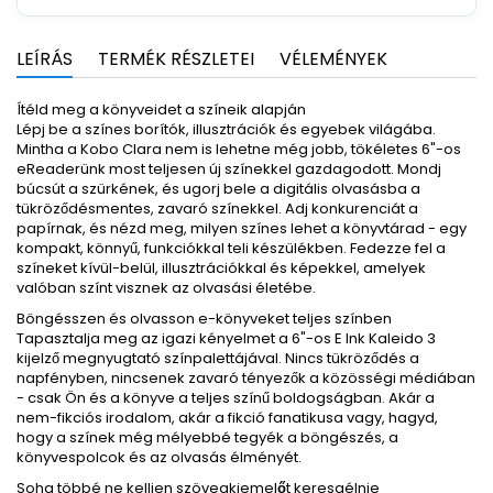
LEÍRÁS
TERMÉK RÉSZLETEI
VÉLEMÉNYEK
Ítéld meg a könyveidet a színeik alapján
Lépj be a színes borítók, illusztrációk és egyebek világába.
Mintha a Kobo Clara nem is lehetne még jobb, tökéletes 6"-os
eReaderünk most teljesen új színekkel gazdagodott. Mondj
búcsút a szürkének, és ugorj bele a digitális olvasásba a
tükröződésmentes, zavaró színekkel. Adj konkurenciát a
papírnak, és nézd meg, milyen színes lehet a könyvtárad - egy
kompakt, könnyű, funkciókkal teli készülékben. Fedezze fel a
színeket kívül-belül, illusztrációkkal és képekkel, amelyek
valóban színt visznek az olvasási életébe.
Böngésszen és olvasson e-könyveket teljes színben
Tapasztalja meg az igazi kényelmet a 6"-os E Ink Kaleido 3
kijelző megnyugtató színpalettájával. Nincs tükröződés a
napfényben, nincsenek zavaró tényezők a közösségi médiában
- csak Ön és a könyve a teljes színű boldogságban. Akár a
nem-fikciós irodalom, akár a fikció fanatikusa vagy, hagyd,
hogy a színek még mélyebbé tegyék a böngészés, a
könyvespolcok és az olvasás élményét.
Soha többé ne kelljen szövegkiemelőt keresgélnie