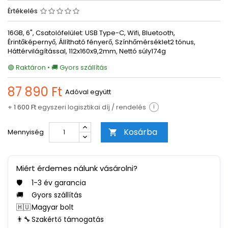
Értékelés
16GB, 6", Csatolófelület: USB Type-C, Wifi, Bluetooth,
Érintőképernyő, Állítható fényerő, Színhőmérséklet2 tónus,
Háttérvilágítással, 112x160x9,2mm, Nettó súly174g
🟢 Raktáron • 🚚 Gyors szállítás
87 890 Ft
Adóval együtt
+
1 600 Ft
egyszeri logisztikai díj / rendelés
i
Kosárba
Mennyiség

Miért érdemes nálunk vásárolni?
🛡️
1-3 év garancia
🚚
Gyors szállítás
🇭🇺
Magyar bolt
👨‍🔧
Szakértő támogatás