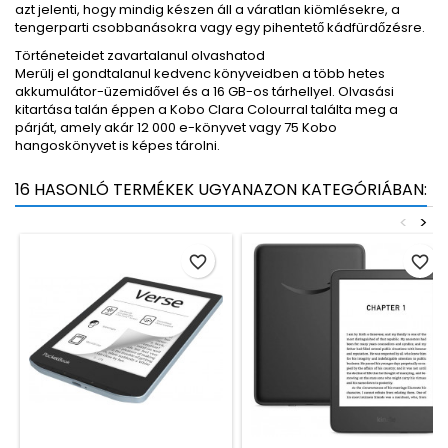
azt jelenti, hogy mindig készen áll a váratlan kiömlésekre, a
tengerparti csobbanásokra vagy egy pihentető kádfürdőzésre.
Történeteidet zavartalanul olvashatod
Merülj el gondtalanul kedvenc könyveidben a több hetes
akkumulátor-üzemidővel és a 16 GB-os tárhellyel. Olvasási
kitartása talán éppen a Kobo Clara Colourral találta meg a
párját, amely akár 12 000 e-könyvet vagy 75 Kobo
hangoskönyvet is képes tárolni.
16 HASONLÓ TERMÉKEK UGYANAZON KATEGÓRIÁBAN:
<
>
favorite_border
favorite_border