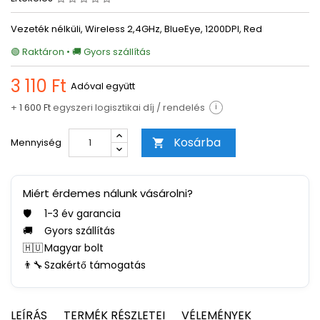
Vezeték nélküli, Wireless 2,4GHz, BlueEye, 1200DPI, Red
🟢 Raktáron • 🚚 Gyors szállítás
3 110 Ft
Adóval együtt
+
1 600 Ft
egyszeri logisztikai díj / rendelés
i
Kosárba
Mennyiség

Miért érdemes nálunk vásárolni?
🛡️
1-3 év garancia
🚚
Gyors szállítás
🇭🇺
Magyar bolt
👨‍🔧
Szakértő támogatás
LEÍRÁS
TERMÉK RÉSZLETEI
VÉLEMÉNYEK