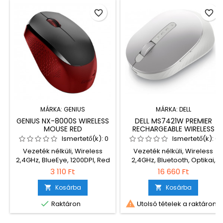
favorite_border
favorite_border
MÁRKA:
GENIUS
MÁRKA:
DELL
GENIUS NX-8000S WIRELESS
DELL MS7421W PREMIER
MOUSE RED
RECHARGEABLE WIRELESS
MOUSE PLATINUM SILVER
Ismertető(k):
0
Ismertető(k):
0
Vezeték nélküli, Wireless
Vezeték nélküli, Wireless
2,4GHz, BlueEye, 1200DPI, Red
2,4GHz, Bluetooth, Optikai,
4000DPI, silver, Újratölthető
3 110 Ft
16 660 Ft
Kosárba
Kosárba




Raktáron
Utolsó tételek a raktáron