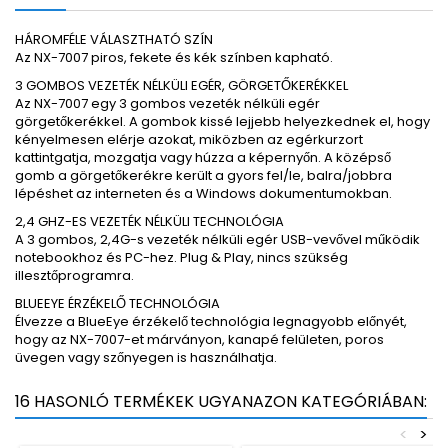
HÁROMFÉLE VÁLASZTHATÓ SZÍN
Az NX-7007 piros, fekete és kék színben kapható.
3 GOMBOS VEZETÉK NÉLKÜLI EGÉR, GÖRGETŐKERÉKKEL
Az NX-7007 egy 3 gombos vezeték nélküli egér
görgetőkerékkel. A gombok kissé lejjebb helyezkednek el, hogy
kényelmesen elérje azokat, miközben az egérkurzort
kattintgatja, mozgatja vagy húzza a képernyőn. A középső
gomb a görgetőkerékre került a gyors fel/le, balra/jobbra
lépéshet az interneten és a Windows dokumentumokban.
2,4 GHZ-ES VEZETÉK NÉLKÜLI TECHNOLÓGIA
A 3 gombos, 2,4G-s vezeték nélküli egér USB-vevővel működik
notebookhoz és PC-hez. Plug & Play, nincs szükség
illesztőprogramra.
BLUEEYE ÉRZÉKELŐ TECHNOLÓGIA
Élvezze a BlueEye érzékelő technológia legnagyobb előnyét,
hogy az NX-7007-et márványon, kanapé felületen, poros
üvegen vagy szőnyegen is használhatja.
16 HASONLÓ TERMÉKEK UGYANAZON KATEGÓRIÁBAN:
<
>