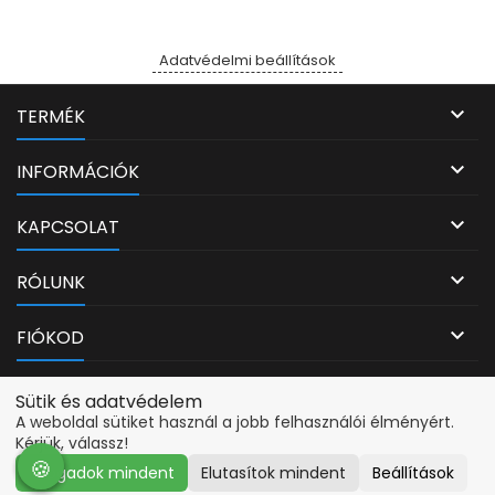
Adatvédelmi beállítások

TERMÉK

INFORMÁCIÓK

KAPCSOLAT

RÓLUNK

FIÓKOD
Adatvédelmi beállítások
Sütik és adatvédelem
A weboldal sütiket használ a jobb felhasználói élményért.
Kérjük, válassz!
🍪
🍪
Elfogadok mindent
Elutasítok mindent
Beállítások
© Copyright 2026 PcMarkt. Minden jog fenntartva.