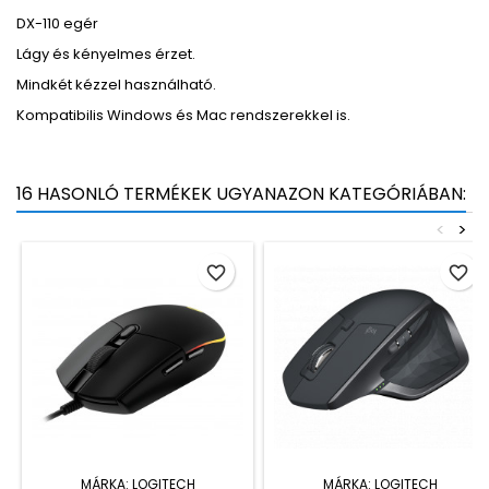
DX-110 egér
Lágy és kényelmes érzet.
Mindkét kézzel használható.
Kompatibilis Windows és Mac rendszerekkel is.
16 HASONLÓ TERMÉKEK UGYANAZON KATEGÓRIÁBAN:
<
>
favorite_border
favorite_border
MÁRKA:
LOGITECH
MÁRKA:
LOGITECH