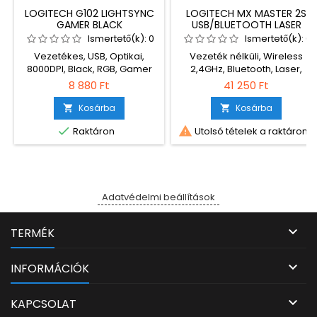
LOGITECH G102 LIGHTSYNC
LOGITECH MX MASTER 2S
GAMER BLACK
USB/BLUETOOTH LASER
GRAFIT GRAY
Ismertető(k):
0
Ismertető(k):
0
Vezetékes, USB, Optikai,
Vezeték nélküli, Wireless
8000DPI, Black, RGB, Gamer
2,4GHz, Bluetooth, Laser,
4000DPI, Grafit Gray
8 880 Ft
41 250 Ft
Kosárba
Kosárba




Raktáron
Utolsó tételek a raktáron
Adatvédelmi beállítások

TERMÉK

INFORMÁCIÓK

KAPCSOLAT