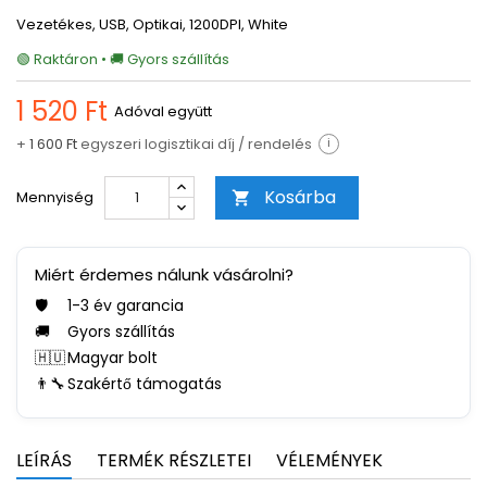
Vezetékes, USB, Optikai, 1200DPI, White
🟢 Raktáron • 🚚 Gyors szállítás
1 520 Ft
Adóval együtt
+
1 600 Ft
egyszeri logisztikai díj / rendelés
i
Kosárba
Mennyiség

Miért érdemes nálunk vásárolni?
🛡️
1-3 év garancia
🚚
Gyors szállítás
🇭🇺
Magyar bolt
👨‍🔧
Szakértő támogatás
LEÍRÁS
TERMÉK RÉSZLETEI
VÉLEMÉNYEK