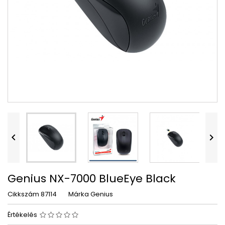


Genius NX-7000 BlueEye Black
Cikkszám
87114
Márka
Genius
Értékelés