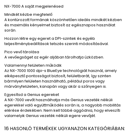
NX-7000 A saját megjelenésed
Mindkét kézbe megfelelő
A kontúrozott formának köszönhetően ideális mindkét kézben
és maximális kényelmet biztosít az egésznapos használat
során.
Hozzon létre egy egeret a DPI-szintek és egyéb
teljesítménybeállítások tetszés szerinti módosításával.
Pico vevő tárolása
A vevőegságet az egér aljában tárolhatja úzközben.
Valamennyi felületen működik
Az NX-7000 1000 dpi-s BlueEye technológiát használ, amely
elképesztő pontosságot biztosít, felületbarát, így szinten
bármilyen felületen használható, például poros vagy
márványfelületen, kanapán vagy akár a szőnyegen is.
Egyesítsd a Genius egereket
A NX-7000 vevőt használhatja más Genius vezeték nélküli
egerekkel való együttműködés során is, a nagyobb mobilitás
elérése érdekében. Nem kell többé aggódnia, hogy elveszíti
valamelyik Genius vezeték nélküli egere vevőjét.
16 HASONLÓ TERMÉKEK UGYANAZON KATEGÓRIÁBAN: