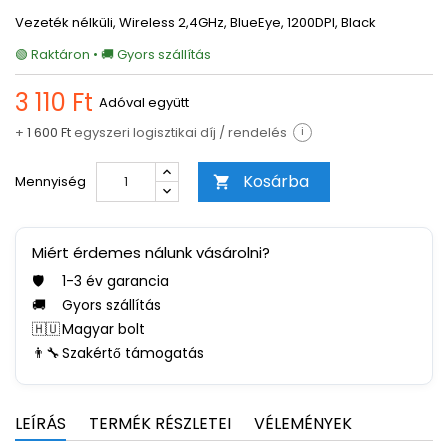
Vezeték nélküli, Wireless 2,4GHz, BlueEye, 1200DPI, Black
🟢 Raktáron • 🚚 Gyors szállítás
3 110 Ft
Adóval együtt
+
1 600 Ft
egyszeri logisztikai díj / rendelés
i
Kosárba
Mennyiség

Miért érdemes nálunk vásárolni?
🛡️
1-3 év garancia
🚚
Gyors szállítás
🇭🇺
Magyar bolt
👨‍🔧
Szakértő támogatás
LEÍRÁS
TERMÉK RÉSZLETEI
VÉLEMÉNYEK