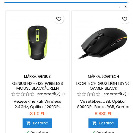
<
>
favorite_border
favorite_border
MÁRKA:
GENIUS
MÁRKA:
LOGITECH
GENIUS NX-7123 WIRELESS
LOGITECH G102 LIGHTSYNC
MOUSE BLACK/GREEN
GAMER BLACK
Ismertető(k):
0
Ismertető(k):
0
Vezeték nélküli, Wireless
Vezetékes, USB, Optikai,
2,4GHz, Optikai, 1200DPI,
8000DPI, Black, RGB, Gamer
Black/Green
3 110 Ft
8 880 Ft
Kosárba
Kosárba




Raktáron
Raktáron