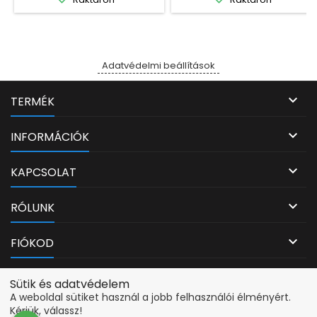
Adatvédelmi beállítások

TERMÉK

INFORMÁCIÓK

KAPCSOLAT

RÓLUNK

FIÓKOD
Adatvédelmi beállítások
Sütik és adatvédelem
A weboldal sütiket használ a jobb felhasználói élményért.
Kérjük, válassz!