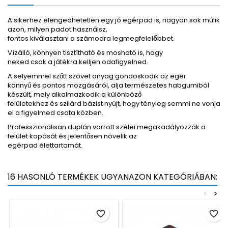
A sikerhez elengedhetetlen egy jó egérpad is, nagyon sok múlik
azon, milyen padot használsz,
fontos kiválasztani a számodra legmegfelelőbbet.
Vízálló, könnyen tisztítható és mosható is, hogy
neked csak a játékra kelljen odafigyelned.
A selyemmel szőtt szövet anyag gondoskodik az egér
könnyű és pontos mozgásáról, alja természetes habgumiból
készült, mely alkalmazkodik a különböző
felületekhez és szilárd bázist nyújt, hogy tényleg semmi ne vonja
el a figyelmed csata közben.
Professzionálisan duplán varrott szélei megakadályozzák a
felület kopását és jelentősen növelik az
egérpad élettartamát.
16 HASONLÓ TERMÉKEK UGYANAZON KATEGÓRIÁBAN:
<
>
favorite_border
favorite_border