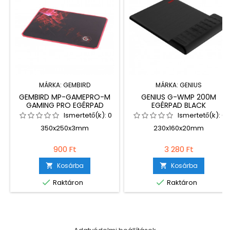
MÁRKA:
GEMBIRD
MÁRKA:
GENIUS
GEMBIRD MP-GAMEPRO-M
GENIUS G-WMP 200M
GAMING PRO EGÉRPAD
EGÉRPAD BLACK
BLACK
Ismertető(k):
0
Ismertető(k):
0
350x250x3mm
230x160x20mm
900 Ft
3 280 Ft
Kosárba
Kosárba




Raktáron
Raktáron