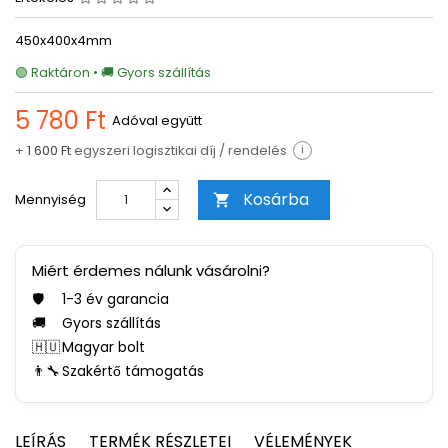
450x400x4mm
🟢 Raktáron • 🚚 Gyors szállítás
5 780 Ft
Adóval együtt
+
1 600 Ft
egyszeri logisztikai díj / rendelés
i
Kosárba
Mennyiség

Miért érdemes nálunk vásárolni?
🛡️
1-3 év garancia
🚚
Gyors szállítás
🇭🇺
Magyar bolt
👨‍🔧
Szakértő támogatás
LEÍRÁS
TERMÉK RÉSZLETEI
VÉLEMÉNYEK