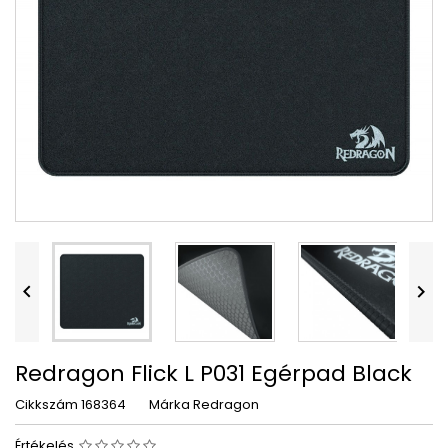


Redragon Flick L P031 Egérpad Black
Cikkszám
168364
Márka
Redragon
Értékelés