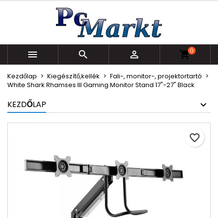
×
×
×
Kívánságlistáim
Kívánságlista létrehozása
Bejelentkezés
Új lista létrehozása
add_circle_outline
Be kell jelentkezned a termékek kívánságlistába
Kívánságlista neve
0
történő mentéséhez.



shopping_cart
Kezdőlap
Kiegészítő,kellék
Fali-, monitor-, projektortartó
Mégsem
Bejelentkezés
White Shark Rhamses III Gaming Monitor Stand 17"-27" Black
Mégsem
Kívánságlista létrehozása
KEZDŐLAP
favorite_border