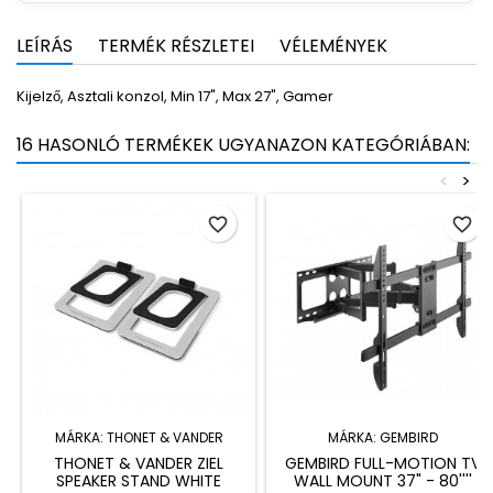
LEÍRÁS
TERMÉK RÉSZLETEI
VÉLEMÉNYEK
Kijelző, Asztali konzol, Min 17", Max 27", Gamer
16 HASONLÓ TERMÉKEK UGYANAZON KATEGÓRIÁBAN:
<
>
favorite_border
favorite_border
MÁRKA:
THONET & VANDER
MÁRKA:
GEMBIRD
THONET & VANDER ZIEL
GEMBIRD FULL-MOTION TV
SPEAKER STAND WHITE
WALL MOUNT 37" - 80''''