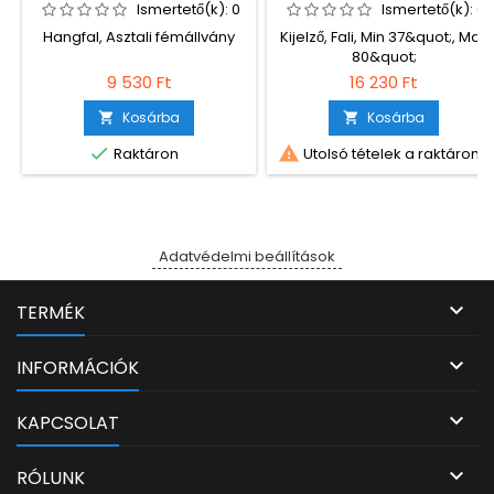
BLACK
Ismertető(k):
0
Ismertető(k):
0
Hangfal, Asztali fémállvány
Kijelző, Fali, Min 37&quot;, Max
80&quot;
9 530 Ft
16 230 Ft
Kosárba
Kosárba




Raktáron
Utolsó tételek a raktáron
Adatvédelmi beállítások

TERMÉK

INFORMÁCIÓK

KAPCSOLAT

RÓLUNK