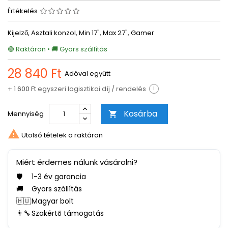
Értékelés
Kijelző, Asztali konzol, Min 17", Max 27", Gamer
🟢 Raktáron • 🚚 Gyors szállítás
28 840 Ft
Adóval együtt
+
1 600 Ft
egyszeri logisztikai díj / rendelés
i
Kosárba
Mennyiség


Utolsó tételek a raktáron
Miért érdemes nálunk vásárolni?
🛡️
1-3 év garancia
🚚
Gyors szállítás
🇭🇺
Magyar bolt
👨‍🔧
Szakértő támogatás