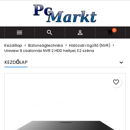
×
×
×
Kívánságlistáim
Kívánságlista létrehozása
Bejelentkezés
Új lista létrehozása
add_circle_outline
Be kell jelentkezned a termékek kívánságlistába
Kívánságlista neve
0
történő mentéséhez.



shopping_cart
Kezdőlap
Biztonságtechnika
Hálózati rögzítő (NVR)
Mégsem
Bejelentkezés
Uniview 9 csatornás NVR 2 HDD hellyel, E2 széria
Mégsem
Kívánságlista létrehozása
KEZDŐLAP
favorite_border