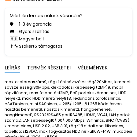
Miért érdemes nálunk vásárolni?
🛡️
1-3 év garancia
🚚
Gyors szállítás
🇭🇺
Magyar bolt
👨‍🔧
Szakértő támogatás
LEÍRÁS
TERMÉK RÉSZLETEI
VÉLEMÉNYEK
max. csatornaszám9, rögzítési sávszélesség320Mbps, kimeneti
sávszélesség180Mbps, dekódolási képesség (2MP)9, mobil
rögzítőnem, max. felbontás12MP, PoE portok számanincs, HDD
helyek2, max. HDD méret/hely8TB, redundáns tárolásnincs,
eSATAnincs, mini SASnincs, U.265/H265+/H.265 kódolásvan,
riasztás bemenet8, riasztás kimenet2, hangbemenet1,
hangkimenet1, RS232/RS485 portRS485, HDMI1, VGA1, LAN portok
száma2, LAN sebesség10/100/1000 Mbps, Wifinincs, BNC (CVBS)
kimenetnincs, USB 2.02, USB 3.01, rögzítő oldali analítikanincs,
tápellátás12VDC, max. fogyasztás HDD nélkül10W-14W, működési
hőmérséklet-10C° ~ +55C°