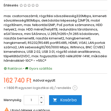
Értékelés
max. csatornaszám9, rögzítési sávszélesség320Mbps, kimeneti
sávszélesség180Mbps, dekódolási képesség (2MP)9, mobil
rögzítőnem, max. felbontás12MP, PoE portok számanincs, HDD
helyek2, max. HDD méret/hely8TB, redundáns tárolásnincs,
eSATAnincs, mini SASnincs, U.265/H265+/H.265 kódolásvan,
riasztás bemenet8, riasztás kimenet2, hangbemenet1,
hangkimenet1, RS232/RS485 portRS485, HDMI1, VGA1, LAN portok
száma2, LAN sebesség10/100/1000 Mbps, Wifinincs, BNC (CVBS)
kimenetnincs, USB 2.02, USB 3.01, rögzítő oldali analítikanincs,
tápellátás12VDC, max. fogyasztás HDD nélkül10W-14W, működési
hőmérséklet-10C° ~ +55C°
🟢 Raktáron • 🚚 Gyors szállítás
162 740 Ft
Adóval együtt
+
1 600 Ft
egyszeri logisztikai díj / rendelés
i
Kosárba
Mennyiség


Utolsó tételek a raktáron