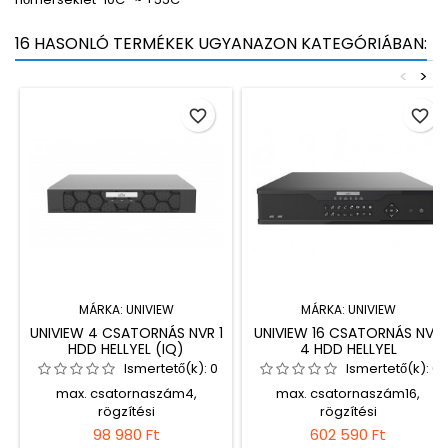
16 HASONLÓ TERMÉKEK UGYANAZON KATEGÓRIÁBAN:
<
>
favorite_border
favorite_border
MÁRKA:
UNIVIEW
MÁRKA:
UNIVIEW
UNIVIEW 4 CSATORNÁS NVR 1
UNIVIEW 16 CSATORNÁS NVR
HDD HELLYEL (IQ)
4 HDD HELLYEL
Ismertető(k):
0
Ismertető(k):
0
max. csatornaszám4,
max. csatornaszám16,
rögzítési
rögzítési
sávszélesség80Mbps,
sávszélesség384Mbps,
98 980 Ft
602 590 Ft
kimeneti
kimeneti