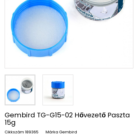
Gembird TG-G15-02 Hővezető Paszta
15g
Cikkszám
189365
Márka
Gembird