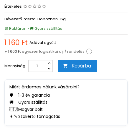
Értékelés
Hővezető Paszta, Dobozban, 15g
🟢 Raktáron • 🚚 Gyors szállítás
1 160 Ft
Adóval együtt
+
1 600 Ft
egyszeri logisztikai díj / rendelés
i
Kosárba
Mennyiség

Miért érdemes nálunk vásárolni?
🛡️
1-3 év garancia
🚚
Gyors szállítás
🇭🇺
Magyar bolt
👨‍🔧
Szakértő támogatás