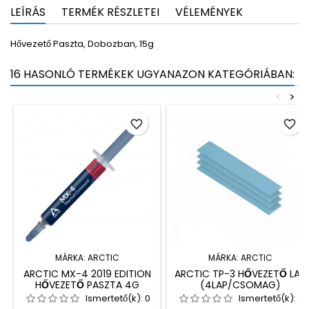
LEÍRÁS
TERMÉK RÉSZLETEI
VÉLEMÉNYEK
Hővezető Paszta, Dobozban, 15g
16 HASONLÓ TERMÉKEK UGYANAZON KATEGÓRIÁBAN:
<
>
favorite_border
favorite_border
MÁRKA:
ARCTIC
MÁRKA:
ARCTIC
ARCTIC MX-4 2019 EDITION
ARCTIC TP-3 HŐVEZETŐ LAP
HŐVEZETŐ PASZTA 4G
(4LAP/CSOMAG)
Ismertető(k):
0
Ismertető(k):
0