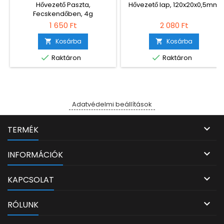
Hővezető Paszta,
Hővezető lap, 120x20x0,5mm
Fecskendőben, 4g
1 650 Ft
2 080 Ft
Kosárba
Kosárba




Raktáron
Raktáron
Adatvédelmi beállítások

TERMÉK

INFORMÁCIÓK

KAPCSOLAT

RÓLUNK