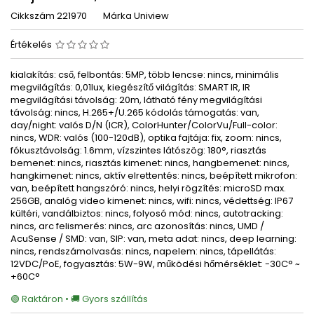
Cikkszám
221970
Márka
Uniview
Értékelés
kialakítás: cső, felbontás: 5MP, több lencse: nincs, minimális
megvilágítás: 0,01lux, kiegészítő világítás: SMART IR, IR
megvilágítási távolság: 20m, látható fény megvilágítási
távolság: nincs, H.265+/U.265 kódolás támogatás: van,
day/night: valós D/N (ICR), ColorHunter/ColorVu/Full-color:
nincs, WDR: valós (100-120dB), optika fajtája: fix, zoom: nincs,
fókusztávolság: 1.6mm, vízszintes látószög: 180°, riasztás
bemenet: nincs, riasztás kimenet: nincs, hangbemenet: nincs,
hangkimenet: nincs, aktív elrettentés: nincs, beépített mikrofon:
van, beépített hangszóró: nincs, helyi rögzítés: microSD max.
256GB, analóg video kimenet: nincs, wifi: nincs, védettség: IP67
kültéri, vandálbiztos: nincs, folyosó mód: nincs, autotracking:
nincs, arc felismerés: nincs, arc azonosítás: nincs, UMD /
AcuSense / SMD: van, SIP: van, meta adat: nincs, deep learning:
nincs, rendszámolvasás: nincs, napelem: nincs, tápellátás:
12VDC/PoE, fogyasztás: 5W-9W, működési hőmérséklet: -30C° ~
+60C°
🟢 Raktáron • 🚚 Gyors szállítás