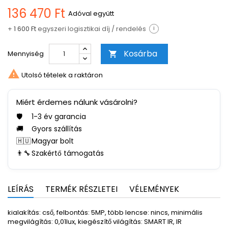
136 470 Ft
Adóval együtt
+
1 600 Ft
egyszeri logisztikai díj / rendelés
i
Kosárba
Mennyiség


Utolsó tételek a raktáron
Miért érdemes nálunk vásárolni?
🛡️
1-3 év garancia
🚚
Gyors szállítás
🇭🇺
Magyar bolt
👨‍🔧
Szakértő támogatás
LEÍRÁS
TERMÉK RÉSZLETEI
VÉLEMÉNYEK
kialakítás: cső, felbontás: 5MP, több lencse: nincs, minimális
megvilágítás: 0,01lux, kiegészítő világítás: SMART IR, IR