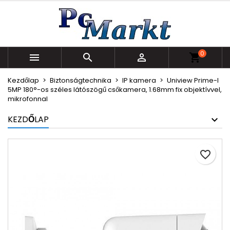
×
×
×
Kívánságlistáim
Kívánságlista létrehozása
Bejelentkezés
Új lista létrehozása
add_circle_outline
Be kell jelentkezned a termékek kívánságlistába
Kívánságlista neve
0
történő mentéséhez.



shopping_cart
Kezdőlap
Biztonságtechnika
IP kamera
Uniview Prime-I
Mégsem
Bejelentkezés
5MP 180°-os széles látószögű csőkamera, 1.68mm fix objektívvel,
mikrofonnal
Mégsem
Kívánságlista létrehozása
KEZDŐLAP
favorite_border