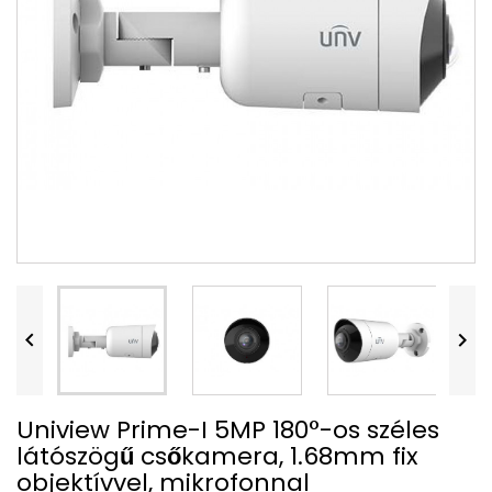


Uniview Prime-I 5MP 180°-os széles
látószögű csőkamera, 1.68mm fix
objektívvel, mikrofonnal