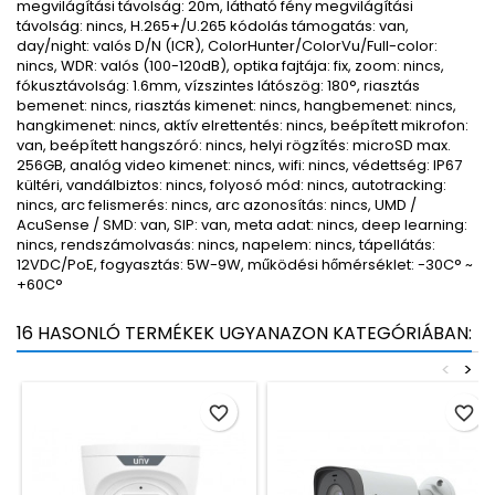
megvilágítási távolság: 20m, látható fény megvilágítási
távolság: nincs, H.265+/U.265 kódolás támogatás: van,
day/night: valós D/N (ICR), ColorHunter/ColorVu/Full-color:
nincs, WDR: valós (100-120dB), optika fajtája: fix, zoom: nincs,
fókusztávolság: 1.6mm, vízszintes látószög: 180°, riasztás
bemenet: nincs, riasztás kimenet: nincs, hangbemenet: nincs,
hangkimenet: nincs, aktív elrettentés: nincs, beépített mikrofon:
van, beépített hangszóró: nincs, helyi rögzítés: microSD max.
256GB, analóg video kimenet: nincs, wifi: nincs, védettség: IP67
kültéri, vandálbiztos: nincs, folyosó mód: nincs, autotracking:
nincs, arc felismerés: nincs, arc azonosítás: nincs, UMD /
AcuSense / SMD: van, SIP: van, meta adat: nincs, deep learning:
nincs, rendszámolvasás: nincs, napelem: nincs, tápellátás:
12VDC/PoE, fogyasztás: 5W-9W, működési hőmérséklet: -30C° ~
+60C°
16 HASONLÓ TERMÉKEK UGYANAZON KATEGÓRIÁBAN:
<
>
favorite_border
favorite_border