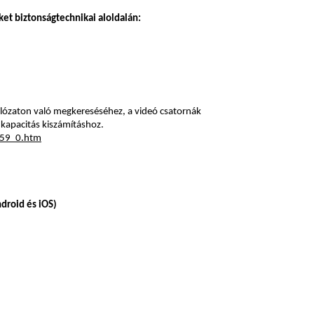
et biztonságtechnikai aloldalán:
lózaton való megkereséséhez, a videó csatornák
a kapacitás kiszámításhoz.
459_0.htm
droid és iOS)