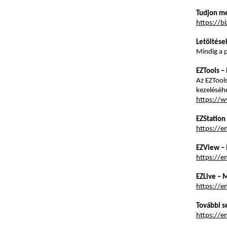
Tudjon me
https://b
Letöltése
Mindig a p
EZTools –
Az EZTool
kezeléséhe
https://
EZStation
https://e
EZView – 
https://e
EZLive – 
https://e
További 
https://e