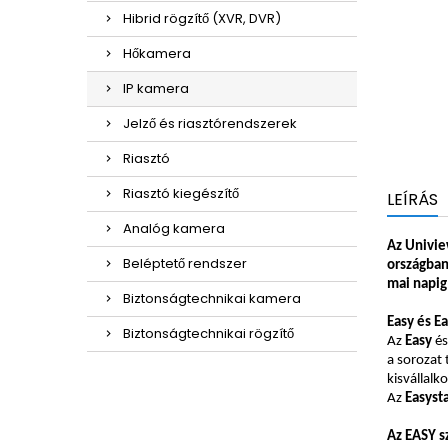
Hibrid rögzítő (XVR, DVR)
Hőkamera
IP kamera
Jelző és riasztórendszerek
Riasztó
Riasztó kiegészítő
LEÍRÁS
Analóg kamera
Az Univie
Beléptető rendszer
országban
mai napig 
Biztonságtechnikai kamera
Easy és E
Biztonságtechnikai rögzítő
Az
Easy
és
a sorozat
kisvállalk
Az
Easyst
Az EASY s