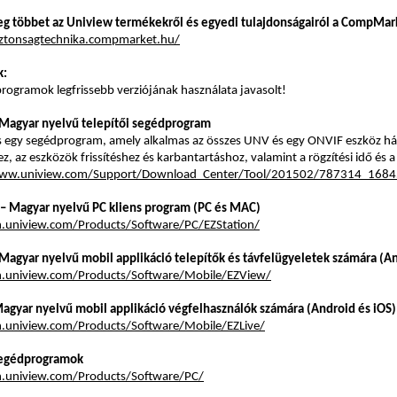
g többet az Uniview termékekről és egyedi tulajdonságairól a CompMark
iztonsagtechnika.compmarket.hu/
k:
rogramok legfrissebb verziójának használata javasolt!
 Magyar nyelvű telepítői segédprogram
s egy segédprogram, amely alkalmas az összes UNV és egy ONVIF eszköz há
z, az eszközök frissítéshez és karbantartáshoz, valamint a rögzítési idő és 
www.uniview.com/Support/Download_Center/Tool/201502/787314_168
 – Magyar nyelvű PC kliens program (PC és MAC)
n.uniview.com/Products/Software/PC/EZStation/
Magyar nyelvű mobil applikáció telepítők és távfelügyeletek számára (An
n.uniview.com/Products/Software/Mobile/EZView/
Magyar nyelvű mobil applikáció végfelhasználók számára (Android és iOS)
n.uniview.com/Products/Software/Mobile/EZLive/
segédprogramok
n.uniview.com/Products/Software/PC/