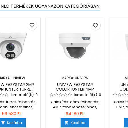
ONLÓ TERMÉKEK UGYANAZON KATEGÓRIÁBAN:
favorite_border
favorite_border
MÁRKA:
UNIVIEW
MÁRKA:
UNIVIEW
M
IEW EASYSTAR 2MP
UNIVIEW EASYSTAR
UNI
RHUNTER TURRET
COLORHUNTER 4MP
COL
MERA, 2.8MM FIX
OWLVIEW WISE-ISP
OWLVIE
Ismertető(k):
0
Ismertető(k):
0
OBJEKTÍVVEL,
DÓMKAMERA, 2.8MM FIX
DÓMK
ás: turret, felbontás:
kialakítás: dóm, felbontás:
kialakít
KROFONNAL ÉS
OBJEKTÍVVEL,
O
több lencse: nincs,
4MP, több lencse: nincs,
8MP, t
ANGSZÓRÓVAL
MIKROFONNAL
M
ális megvilágítás:
minimális megvilágítás:
minimá
56 580 Ft
64 180 Ft
03lux, kiegészítő
0,0003lux, IR megvilágítási
0,00
s: SMART IR + látható
távolság: nincs, látható fény
világít
Kosárba
Kosárba


, IR megvilágítási
megvilágítási távolság:
megvil