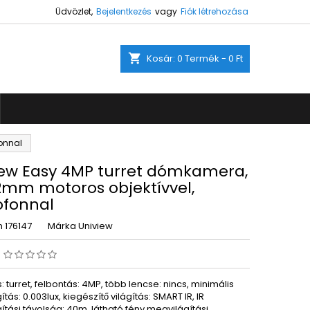
Üdvözlet,
Bejelentkezés
vagy
Fiók létrehozása
×
×
×
shopping_cart
Kosár:
0
Termék - 0 Ft
ez.
s
onnal
a
iew Easy 4MP turret dómkamera,
2mm motoros objektívvel,
ofonnal
m
176147
Márka
Uniview
s
s: turret, felbontás: 4MP, több lencse: nincs, minimális
tás: 0.003lux, kiegészítő világítás: SMART IR, IR
tási távolság: 40m, látható fény megvilágítási