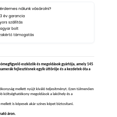
 érdemes nálunk vásárolni?
-3 év garancia
yors szállítás
agyar bolt
zakértő támogatás
ideómegfigyelő eszközök és megoldások gyártója, amely 145
-kamerák fejlesztésnek egyik úttörője és a kezdetek óta a
ékonyság mellett nyújt kiváló teljesítményt. Ezen túlmenően
ább költséghatékony megoldások a lakóhely és a
lett is képesek akár színes képet biztosítani.
ható áron.