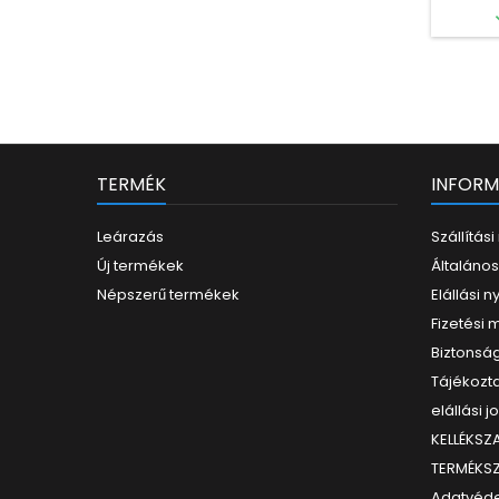
távolsá
megvi
30m, H
támogat
v
ColorH
color: 
120dB),
TERMÉK
INFORM
Leárazás
Szállítás
Új termékek
Általános
Népszerű termékek
Elállási n
Fizetési
Biztonság
Tájékozta
elállási j
KELLÉKS
TERMÉKS
Adatvéde