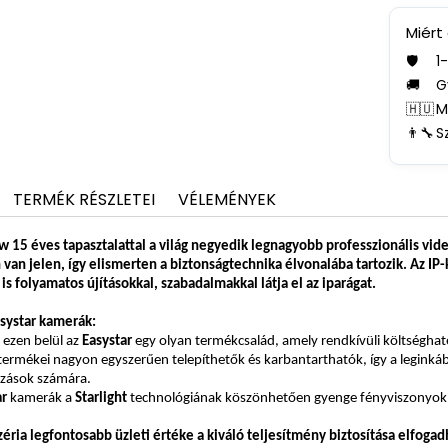
Miért
🛡️
1
🚚
G
🇭🇺
M
👨‍🔧
S
TERMÉK RÉSZLETEI
VÉLEMÉNYEK
w 15 éves tapasztalattal a világ negyedik legnagyobb professzionális v
 van jelen, így elismerten a biztonságtechnika élvonalába tartozik. Az IP
is folyamatos újításokkal, szabadalmakkal látja el az iparágat.
asystar kamerák:
 ezen belül az
Easystar
egy olyan termékcsalád, amely rendkívüli költséghat
 termékei nagyon egyszerűen telepíthetők és karbantarthatók, így a legink
ozások számára.
ar
kamerák a
Starlight
technológiának köszönhetően gyenge fényviszonyok mel
zéria legfontosabb üzleti értéke a kiváló teljesítmény biztosítása elfogad