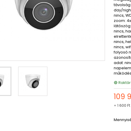
távolság
day/night
nincs, WD
zoom: 4x
látószög:
nincs, h
elrettent
nincs, he
nincs, wif
folyosó m
azonosítá
adat: nin
napelem:
működési
🟢 Raktár
109 
+
1 600 Ft
Mennyis