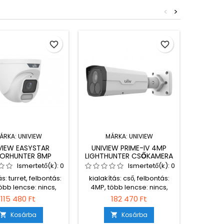
<
>
favorite_border
favorite_border
ÁRKA:
UNIVIEW
MÁRKA:
UNIVIEW
M
VIEW EASYSTAR
UNIVIEW PRIME-IV 4MP
UNIVI
ORHUNTER 8MP
LIGHTHUNTER CSŐKAMERA
TURRET
W WISE-ISP TURRET
FIX
Ismertető(k):
0
Ismertető(k):
0
AMERA, 4MM FIX
M
ás: turret, felbontás:
kialakítás: cső, felbontás:
kialakítá
BJEKTÍVVEL,
öbb lencse: nincs,
4MP, több lencse: nincs,
8MP, tö
IKROFONNAL
lis megvilágítás:
minimális megvilágítás:
minimá
115 480 Ft
182 470 Ft
03lux, kiegészítő
0,001lux, kiegészítő világítás:
0,00
ás: látható fény, IR
SMART IR, IR megvilágítási
világí
Kosárba
Kosárba


ágítási távolság:
távolság: 50m, látható fény
megvil