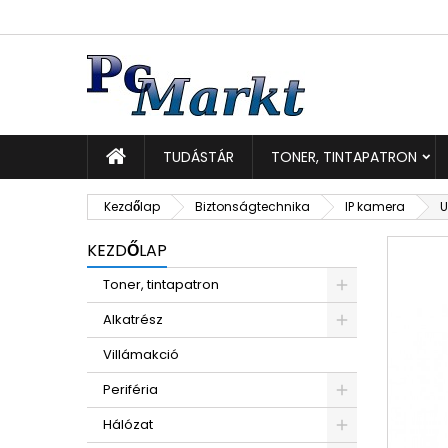
K
K
B
add_circle_outline
Be
Kí
TUDÁSTÁR
TONER, TINTAPATRON
Kezdőlap
Biztonságtechnika
IP kamera
U
KEZDŐLAP
Toner, tintapatron
Alkatrész
Villámakció
Periféria
Hálózat