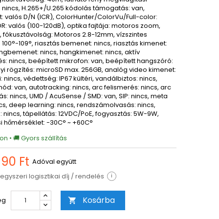
: nincs, H.265+/U.265 kódolás támogatás: van,
: valós D/N (ICR), ColorHunter/ColorVu/Full-color:
R: valós (100-120dB), optika fajtája: motoros zoom,
, fókusztávolság: Motoros 2.8-12mm, vízszintes
 100°-109°, riasztás bemenet: nincs, riasztás kimenet:
angbemenet: nincs, hangkimenet: nincs, aktív
és: nincs, beépített mikrofon: van, beépített hangszóró:
lyi rögzítés: microSD max. 256GB, analóg video kimenet:
i: nincs, védettség: IP67 kültéri, vandálbiztos: nincs,
ód: van, autotracking: nincs, arc felismerés: nincs, arc
s: nincs, UMD / AcuSense / SMD: van, SIP: nincs, meta
cs, deep learning: nincs, rendszámolvasás: nincs,
 nincs, tápellátás: 12VDC/PoE, fogyasztás: 5W-9W,
 hőmérséklet: -30C° ~ +60C°
on • 🚚 Gyors szállítás
990 Ft
Adóval együtt
egyszeri logisztikai díj / rendelés
i
Kosárba
ég
