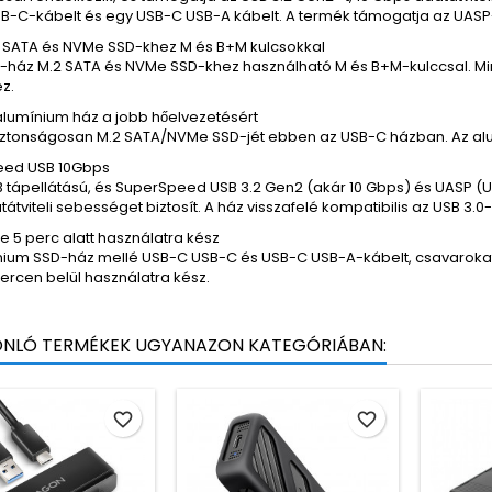
B-C-kábelt és egy USB-C USB-A kábelt. A termék támogatja az UASP
 SATA és NVMe SSD-khez M és B+M kulcsokkal
D-ház M.2 SATA és NVMe SSD-khez használható M és B+M-kulccsal. Min
z.
alumínium ház a jobb hőelvezetésért
biztonságosan M.2 SATA/NVMe SSD-jét ebben az USB-C házban. Az alum
eed USB 10Gbps
 tápellátású, és SuperSpeed USB 3.2 Gen2 (akár 10 Gbps) és UASP (US
átviteli sebességet biztosít. A ház visszafelé kompatibilis az USB 3.0-
 5 perc alatt használatra kész
nium SSD-ház mellé USB-C USB-C és USB-C USB-A-kábelt, csavarokat é
ercen belül használatra kész.
ONLÓ TERMÉKEK UGYANAZON KATEGÓRIÁBAN:
favorite_border
favorite_border