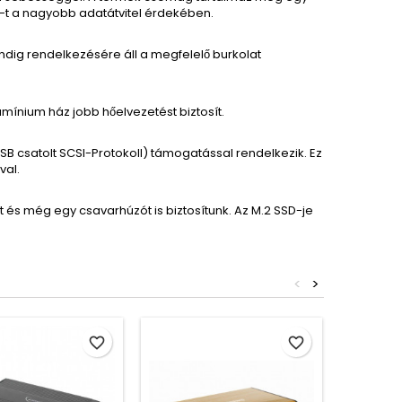
-t a nagyobb adatátvitel érdekében.
dig rendelkezésére áll a megfelelő burkolat
ínium ház jobb hőelvezetést biztosít.
B csatolt SCSI-Protokoll) támogatással rendelkezik. Ez
val.
s még egy csavarhúzót is biztosítunk. Az M.2 SSD-je
<
>
favorite_border
favorite_border