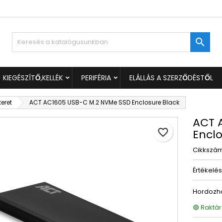
ívánságlistáim
ívánságlista létrehozása
ejelentkezés

Új lista létrehozása
 kell jelentkezned a termékek kívánságlistába történő mentéséh
vánságlista neve
KIEGÉSZÍTŐ,KELLÉK
PERIFÉRIA
ELÁLLÁS A SZERZŐDÉSTŐL
Mégsem
Bejelentkezé
keret
ACT AC1605 USB-C M.2 NVMe SSD Enclosure Black
Mégsem
Kívánságlista létrehozás
ACT 
favorite_border
Enclo
Cikkszá
Értékelé
Hordozha
🟢 Raktár