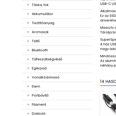
USB-C US
Táska, tok
Alkalmas
Akkumulátor
Ez az SS
driveréhe
Tisztítóanyag
Masszív 
Arcmaszk
Tárolja 
SuperSp
Töltő
A ház USB
nagy adat
Bluetooth
Mindössze
Túlfeszültségvédő
Az alumí
néhány p
Egérpad
Vonalkódolvasó
14 HAS
Elem
Portbővítő
Filament
Dokkoló