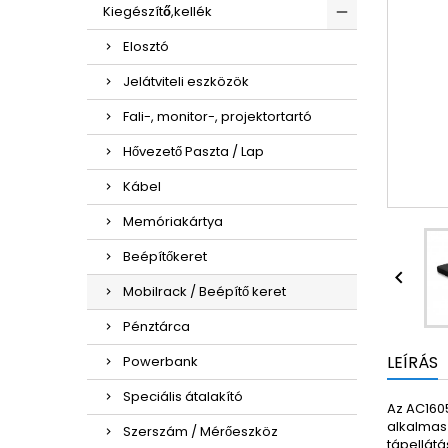
Kiegészítő,kellék
Elosztó
Jelátviteli eszközök
Fali-, monitor-, projektortartó
Hővezető Paszta / Lap
Kábel
Memóriakártya
Beépítőkeret

Mobilrack / Beépítő keret
Pénztárca
LEÍRÁS
Powerbank
Speciális átalakító
Az AC160
alkalmas 
Szerszám / Mérőeszköz
tápellátá