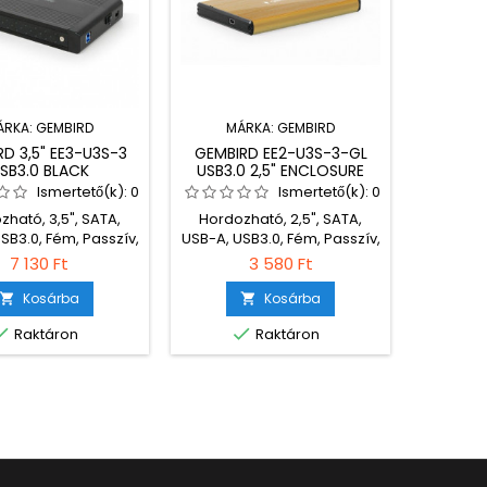
ÁRKA:
GEMBIRD
MÁRKA:
GEMBIRD
MÁR
D 3,5" EE3-U3S-3
GEMBIRD EE2-U3S-3-GL
RAIDS
SB3.0 BLACK
USB3.0 2,5" ENCLOSURE
1817M-C
ALUMINIUM GOLD
C ALUM
Ismertető(k):
0
Ismertető(k):
0
FOR M.
zható, 3,5", SATA,
Hordozható, 2,5", SATA,
Hordozha
SB3.0, Fém, Passzív,
USB-A, USB3.0, Fém, Passzív,
A/Type
Black
Gold
Fém,
7 130 Ft
3 580 Ft
Kosárba
Kosárba




Raktáron
Raktáron