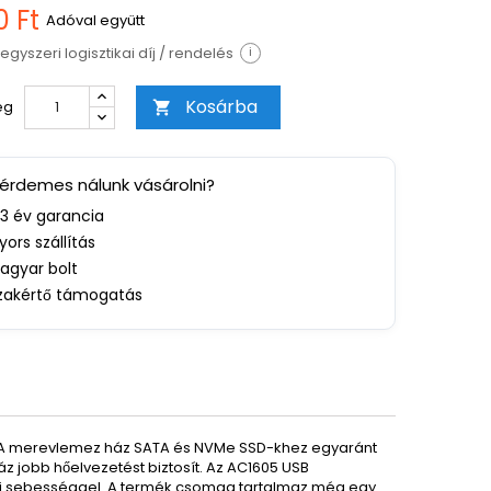
0 Ft
Adóval együtt
egyszeri logisztikai díj / rendelés
i
Kosárba
ég

 érdemes nálunk vásárolni?
-3 év garancia
yors szállítás
agyar bolt
zakértő támogatás
 A merevlemez ház SATA és NVMe SSD-khez egyaránt
 jobb hőelvezetést biztosít. Az AC1605 USB
iteli sebességgel. A termék csomag tartalmaz még egy