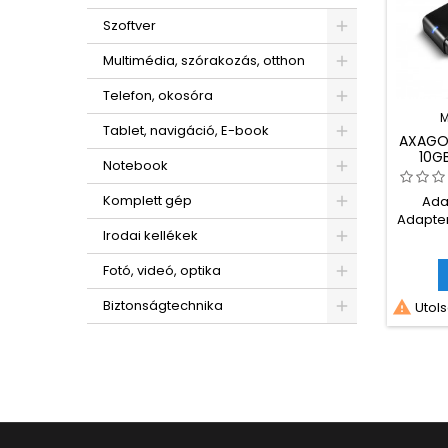
Szoftver
Multimédia, szórakozás, otthon
Telefon, okosóra
M
Tablet, navigáció, E-book
AXAGO
10G
Notebook
ADAP
Komplett gép
Adat
Adapter
Irodai kellékek
A
Mal
Fotó, videó, optika
Biztonságtechnika

Utols