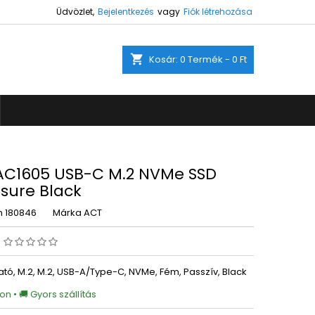
Üdvözlet,
Bejelentkezés
vagy
Fiók létrehozása
×
×
×
shopping_cart
Kosár:
0
Termék - 0 Ft
ez.
s
a
AC1605 USB-C M.2 NVMe SSD
sure Black
m
180846
Márka
ACT
s
tó, M.2, M.2, USB-A/Type-C, NVMe, Fém, Passzív, Black
on • 🚚 Gyors szállítás