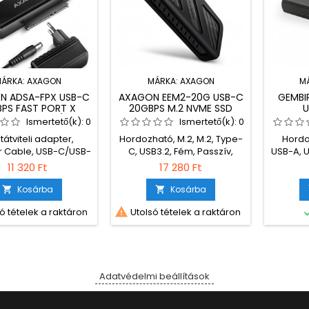
ÁRKA:
AXAGON
MÁRKA:
AXAGON
M
N ADSA-FPX USB-C
AXAGON EEM2-20G USB-C
GEMBIR
BPS FAST PORT X
20GBPS M.2 NVME SSD
U
TER FOR 2,5"/3,5"
ARMORED BOX
Ismertető(k):
0
Ismertető(k):
0
SSD/HDD
átviteli adapter,
Hordozható, M.2, M.2, Type-
Hordo
 Cable, USB-C/USB-
C, USB3.2, Fém, Passzív,
USB-A, U
, SATA, USB3.2,
Black
11 320 Ft
17 280 Ft
e/Female, Black
Kosárba
Kosárba



ó tételek a raktáron
Utolsó tételek a raktáron
Adatvédelmi beállítások