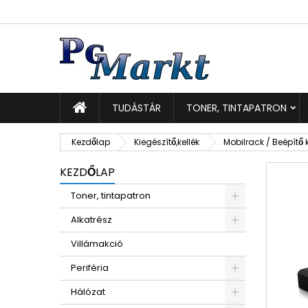
K
K
B
add_circle_outline
Be
Kí
TUDÁSTÁR
TONER, TINTAPATRON
Kezdőlap
Kiegészítő,kellék
Mobilrack / Beépítő 
KEZDŐLAP
Toner, tintapatron
Alkatrész
Villámakció
Periféria
Hálózat