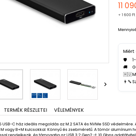
11 09
+
1 600 Ft
Mennyis
Miért
🛡️
1
🚚
G
🇭🇺
M
👨‍🔧
S

TERMÉK RÉSZLETEI
VÉLEMÉNYEK
5 USB-C ház ideális megoldás az M.2 SATA és NVMe SSD védelmére.
M vagy B+M kulcsokkal. Könnyű és zsebméretű. A tömör alumínium ház
ssal rendelkezik, és támogatja az USB 3.2 Gen2 -t, 10 Gbps adatátv