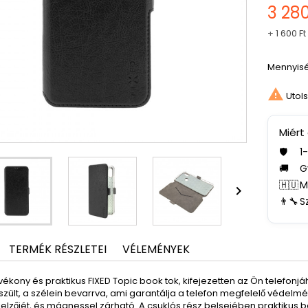
3 280
+
1 600 Ft
Mennyis

Utols
Miért
🛡️
1
🚚
G
🇭🇺
M

👨‍🔧
S
TERMÉK RÉSZLETEI
VÉLEMÉNYEK
vékony és praktikus FIXED Topic book tok, kifejezetten az Ön telefonj
szült, a szélein bevarrva, ami garantálja a telefon megfelelő védelmét 
ijelzőjét, és mágnessel zárható. A csuklós rész belsejében praktikus b