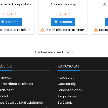
1
Motorola kompatibilis
Apple, műanyag
Ap
1 520 Ft
3 280 Ft
Kosárba
Kosárba




ó tételek a raktáron
Utolsó tételek a raktáron
Utolsó
Adatvédelmi beállítások
ÁCIÓK
KAPCSOLAT
i módok
Kapcsolat
 szerződési feltételek
Oldaltérkép
yilatkozat
Felhasználónév
 módok
Regisztráció
os és teljes körű adattörlés
Saját fiók