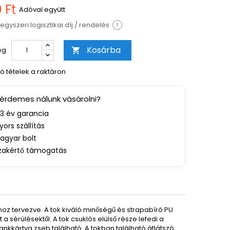
 Ft
Adóval együtt
egyszeri logisztikai díj / rendelés
i
Kosárba
ég

ó tételek a raktáron
 érdemes nálunk vásárolni?
-3 év garancia
yors szállítás
agyar bolt
zakértő támogatás
ához tervezve. A tok kiváló minőségű és strapabíró PU
a sérülésektől. A tok csuklós elülső része lefedi a
ankkártya zseb található. A tokban található átlátszó