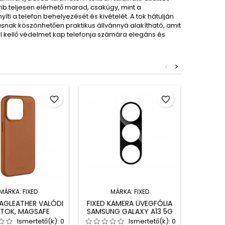
mb teljesen elérhető marad, csakúgy, mint a
i a telefon behelyezését és kivételét. A tok hátulján
ásnak köszönhetően praktikus állvánnyá alakítható, amit
al kellő védelmet kap telefonja számára elegáns és
<
>
favorite_border
favorite_border
MÁRKA:
FIXED
MÁRKA:
FIXED
MAGLEATHER VALÓDI
FIXED KAMERA ÜVEGFÓLIA
FIXED T
TOK, MAGSAFE
SAMSUNG GALAXY A13 5G
6
ATÁSSAL IPHONE
Ismertető(k):
0
Ismertető(k):
0