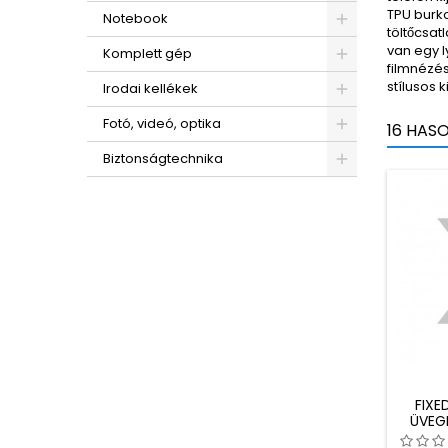
TPU burko
Notebook
töltőcsat
van egy l
Komplett gép
filmnézés
stílusos k
Irodai kellékek
Fotó, videó, optika
16 HAS
Biztonságtechnika
FIXE
ÜVEG
MO