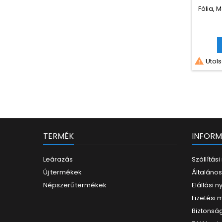
Fólia, 

Utols
TERMÉK
INFORM
Leárazás
Szállítás
Új termékek
Általános
Népszerű termékek
Elállási n
Fizetési
Biztonság