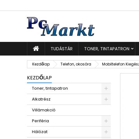
K
K
B
add_circle_outline
Be
Kí
TUDÁSTÁR
TONER, TINTAPATRON
Kezdőlap
Telefon, okosóra
Mobiltelefon Kiegés
KEZDŐLAP
Toner, tintapatron
Alkatrész
Villámakció
Periféria
Hálózat