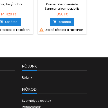
5-HÖZ, BARNA
ple, bőr/műbőr
Kamera lencsevédő,
Ho
Samsung kompatibilis
14 420 Ft
350 Ft
Kosárba
Kosárba




 tételek a raktáron
Utolsó tételek a raktáron
Utolsó
RÓLUNK
Rólunk
FIÓKOD
Személyes adatok
Rendelések