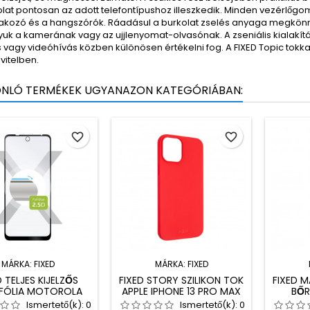
lat pontosan az adott telefontípushoz illeszkedik. Minden vezérlőgo
lakozó és a hangszórók. Ráadásul a burkolat zselés anyaga megkönnyít
yuk a kamerának vagy az ujjlenyomat-olvasónak. A zseniális kialakít
 vagy videóhívás közben különösen értékelni fog. A FIXED Topic tokk
ivitelben.
ONLÓ TERMÉKEK UGYANAZON KATEGÓRIÁBAN:
favorite_border
favorite_border
MÁRKA:
FIXED
MÁRKA:
FIXED
D TELJES KIJELZŐS
FIXED STORY SZILIKON TOK
FIXED 
FÓLIA MOTOROLA
APPLE IPHONE 13 PRO MAX
BŐR
TO E30, FEKETE
TELEFONHOZ, PIROS
TÁMOG
Ismertető(k):
0
Ismertető(k):
0