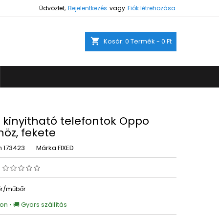
Üdvözlet,
Bejelentkezés
vagy
Fiók létrehozása
×
×
×
shopping_cart
Kosár:
0
Termék - 0 Ft
ez.
s
a
 kinyitható telefontok Oppo
öz, fekete
m
173423
Márka
FIXED
s
őr/műbőr
on • 🚚 Gyors szállítás