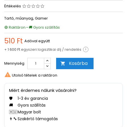
Értékelés
Tartó, műanyag, Gamer
🟢 Raktáron • 🚚 Gyors szállítás
510 Ft
Adóval együtt
+
1 600 Ft
egyszeri logisztikai díj / rendelés
i
Kosárba
Mennyiség


Utolsó tételek a raktáron
Miért érdemes nálunk vásárolni?
🛡️
1-3 év garancia
🚚
Gyors szállítás
🇭🇺
Magyar bolt
👨‍🔧
Szakértő támogatás