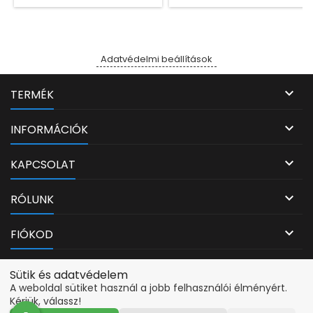
Adatvédelmi beállítások

TERMÉK

INFORMÁCIÓK

KAPCSOLAT

RÓLUNK

FIÓKOD
Adatvédelmi beállítások
Sütik és adatvédelem
A weboldal sütiket használ a jobb felhasználói élményért.
Kérjük, válassz!