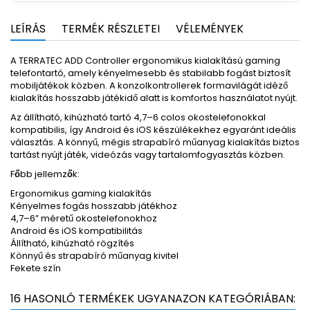
LEÍRÁS
TERMÉK RÉSZLETEI
VÉLEMÉNYEK
A TERRATEC ADD Controller ergonomikus kialakítású gaming
telefontartó, amely kényelmesebb és stabilabb fogást biztosít
mobiljátékok közben. A konzolkontrollerek formavilágát idéző
kialakítás hosszabb játékidő alatt is komfortos használatot nyújt.
Az állítható, kihúzható tartó 4,7–6 colos okostelefonokkal
kompatibilis, így Android és iOS készülékekhez egyaránt ideális
választás. A könnyű, mégis strapabíró műanyag kialakítás biztos
tartást nyújt játék, videózás vagy tartalomfogyasztás közben.
Főbb jellemzők:
Ergonomikus gaming kialakítás
Kényelmes fogás hosszabb játékhoz
4,7–6” méretű okostelefonokhoz
Android és iOS kompatibilitás
Állítható, kihúzható rögzítés
Könnyű és strapabíró műanyag kivitel
Fekete szín
16 HASONLÓ TERMÉKEK UGYANAZON KATEGÓRIÁBAN: