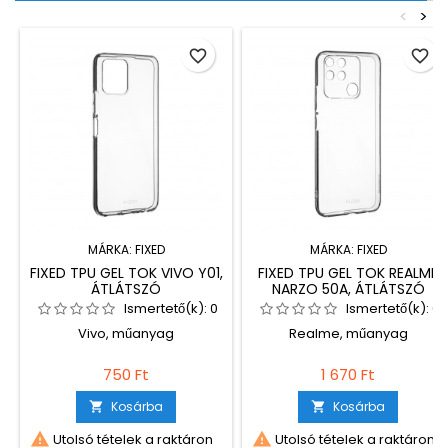
<
>
favorite_border
favorite_border
MÁRKA:
FIXED
MÁRKA:
FIXED
FIXED TPU GEL TOK VIVO Y01,
FIXED TPU GEL TOK REALME
ÁTLÁTSZÓ
NARZO 50A, ÁTLÁTSZÓ
Ismertető(k):
0
Ismertető(k):
0
Vivo, műanyag
Realme, műanyag
750 Ft
1 670 Ft
Kosárba
Kosárba




Utolsó tételek a raktáron
Utolsó tételek a raktáron