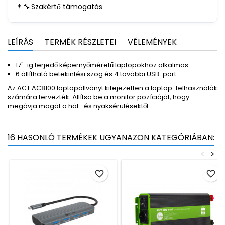
👨‍🔧
Szakértő támogatás
LEÍRÁS
TERMÉK RÉSZLETEI
VÉLEMÉNYEK
17"-ig terjedő képernyőméretű laptopokhoz alkalmas
6 állítható betekintési szög és 4 további USB-port
Az ACT AC8100 laptopállványt kifejezetten a laptop-felhasználók
számára tervezték. Állítsa be a monitor pozícióját, hogy
megóvja magát a hát- és nyaksérülésektől.
16 HASONLÓ TERMÉKEK UGYANAZON KATEGÓRIÁBAN:
<
>
favorite_border
favorite_border