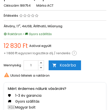
Cikkszám
189754
Márka
ACT
Értékelés
Állvány, 17", 4xUSB, Állítható, Műanyag
🟢 Raktáron • 🚚 Gyors szállítás
12 830 Ft
Adóval együtt
+
1 600 Ft
egyszeri logisztikai díj / rendelés
i
Kosárba
Mennyiség


Utolsó tételek a raktáron
Miért érdemes nálunk vásárolni?
🛡️
1-3 év garancia
🚚
Gyors szállítás
🇭🇺
Magyar bolt