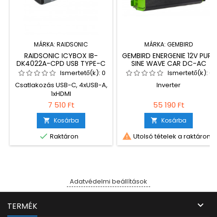
MÁRKA:
RAIDSONIC
MÁRKA:
GEMBIRD
RAIDSONIC ICYBOX IB-
GEMBIRD ENERGENIE 12V PURE
DK4022A-CPD USB TYPE-C
SINE WAVE CAR DC-AC
DOCKINGSTATION
POWER INVERTER 1000W
Ismertető(k):
0
Ismertető(k):
0
Csatlakozás USB-C, 4xUSB-A,
Inverter
1xHDMI
7 510 Ft
55 190 Ft
Kosárba
Kosárba




Raktáron
Utolsó tételek a raktáron
Adatvédelmi beállítások

TERMÉK