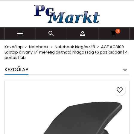
×
×
×
Kívánságlistáim
Kívánságlista létrehozása
Bejelentkezés
Új lista létrehozása
add_circle_outline
Be kell jelentkezned a termékek kívánságlistába
Kívánságlista neve
0
történő mentéséhez.



shopping_cart
Kezdőlap
Notebook
Notebook kiegészítő
ACT AC8100
Mégsem
Bejelentkezés
Laptop állvány 17" méretig állítható magasság (6 pozícióban) 4
portos hub
Mégsem
Kívánságlista létrehozása
KEZDŐLAP
favorite_border