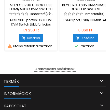
ATEN CS1798 8-PORT USB
REYEE RG-ES05 UNMANAGED
HDMI/AUDIO KVM SWITCH
DESKTOP SWITCH
Ismertető(k):
0
Ismertető(k):
0
ACS1798 8 portos USB HDMI
5xLAN port, 5x10/100Mbit LAN
KVM Switch többfunkciós
eszköz, ami egységesen 8
171 250 Ft
6 060 Ft
HDMI csatlakozóval ellátott
számítógép irányítását teszi
Kosárba
Kosárba


lehetővé egyetlen USB


Utolsó tételek a raktáron
Raktáron
billentyűzet, egér és
monitorral konzollal. A
csomag tartalma: 1x 8-Port
USB HDMI KVM Switch Rack-
be szerelő eszközökkel 2x
USB HDMI KVM kábel szett 1x
Adatvédelmi beállítások
Firmware Upgrade kábel 1x
Power Adapter 1x Lábazat...

TERMÉK

INFORMÁCIÓK

KAPCSOLAT