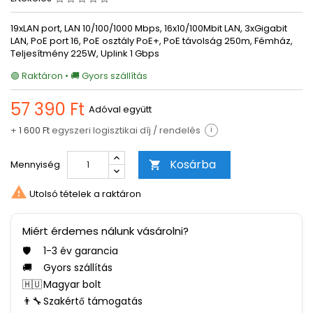
19xLAN port, LAN 10/100/1000 Mbps, 16x10/100Mbit LAN, 3xGigabit
LAN, PoE port 16, PoE osztály PoE+, PoE távolság 250m, Fémház,
Teljesítmény 225W, Uplink 1 Gbps
🟢 Raktáron • 🚚 Gyors szállítás
57 390 Ft
Adóval együtt
+
1 600 Ft
egyszeri logisztikai díj / rendelés
i
Kosárba
Mennyiség


Utolsó tételek a raktáron
Miért érdemes nálunk vásárolni?
🛡️
1-3 év garancia
🚚
Gyors szállítás
🇭🇺
Magyar bolt
👨‍🔧
Szakértő támogatás