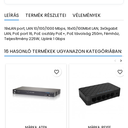
LEÍRÁS
TERMÉK RÉSZLETEI
VÉLEMÉNYEK
19xLAN port, LAN 10/100/1000 Mbps, 16x10/100Mbit LAN, 3xGigabit
LAN, PoE port 16, PoE osztály PoE+, PoE távolság 250m, Fémház,
Teljesítmény 225W, Uplink 1 Gbps
16 HASONLÓ TERMÉKEK UGYANAZON KATEGÓRIÁBAN:
<
>
favorite_border
favorite_border
MÁRKA:
ATEN
MÁRKA:
REYEE