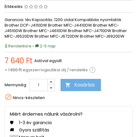
Értékelés
Garancia: 1év Kapacitás: 1200 oldal Kompatibilis nyomtatók:
Brother DCP-J4110DW Brother MFC-J4410DW Brother MFC-
J4510DW Brother MFC-J4610DW Brother MFC-J4710DW Brother
MFC-J6520DW Brother MFC-J6720DW Brother MFC-J6920DW
⏳ Rendelésre • 🚚 2-5 nap
7 640 Ft
Adóval együtt
+
1 600 Ft
egyszeri logisztikai díj / rendelés
i
Kosárba
Mennyiség


Nincs-készleten
Miért érdemes nálunk vásárolni?
🛡️
1-3 év garancia
🚚
Gyors szállítás