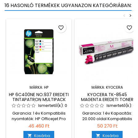
16 HASONLÓ TERMÉKEK UGYANAZON KATEGÓRIÁBAN:
<
>
favorite_border
favorite_border
MÁRKA:
HP
MÁRKA:
KYOCERA
HP 6C400NE NO.937 EREDETI
KYOCERA TK-8545
TINTAPATRON MULTIPACK
MAGENTA EREDETI TONER
(BK/C/M/Y)
(1T02YMBNL0)
Ismertető(k):
0
Ismertető(k):
0
Garancia: 1 év Kompatibilis
Garancia: 1 év Kapacitás:
nyomtatók: HP Officejet Pro
20.000 oldal Kompatibilis
9110 HP Officejet Pro 9110b HP
nyomtatók: Kyocera TASKalfa
46 460 Ft
50 270 Ft
Officejet Pro 9120 HP Officejet
4054ci
Pro 9120b HP Officejet Pro
Kosárba
Kosárba

