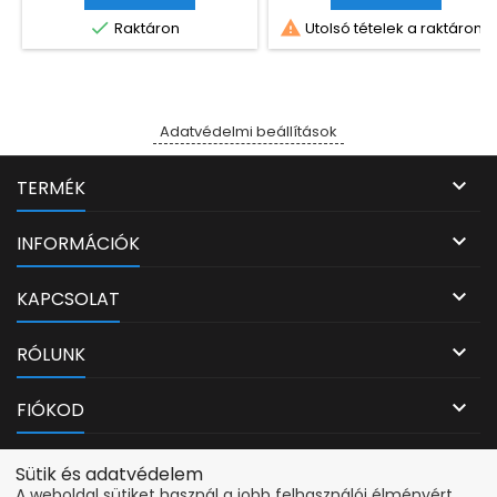
9122e HP Officejet Pro 9125e


Raktáron
Utolsó tételek a raktáron
HP Officejet Pro 9130 HP
Officejet Pro 9130b HP
Officejet Pro 9135e HP
Officejet Pro 9720e HP
Officejet Pro 9730 HP Officejet
Pro 9730e
Adatvédelmi beállítások

TERMÉK

INFORMÁCIÓK

KAPCSOLAT

RÓLUNK

FIÓKOD
Adatvédelmi beállítások
Sütik és adatvédelem
A weboldal sütiket használ a jobb felhasználói élményért.