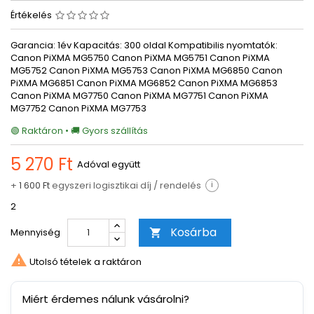
Értékelés
Garancia: 1év Kapacitás: 300 oldal Kompatibilis nyomtatók:
Canon PiXMA MG5750 Canon PiXMA MG5751 Canon PiXMA
MG5752 Canon PiXMA MG5753 Canon PiXMA MG6850 Canon
PiXMA MG6851 Canon PiXMA MG6852 Canon PiXMA MG6853
Canon PiXMA MG7750 Canon PiXMA MG7751 Canon PiXMA
MG7752 Canon PiXMA MG7753
🟢 Raktáron • 🚚 Gyors szállítás
5 270 Ft
Adóval együtt
+
1 600 Ft
egyszeri logisztikai díj / rendelés
i
2
Kosárba
Mennyiség


Utolsó tételek a raktáron
Miért érdemes nálunk vásárolni?