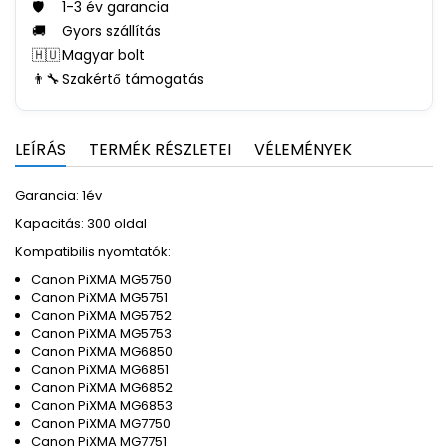
🛡️
1-3 év garancia
🚚
Gyors szállítás
🇭🇺
Magyar bolt
👨‍🔧
Szakértő támogatás
LEÍRÁS
TERMÉK RÉSZLETEI
VÉLEMÉNYEK
Garancia: 1év
Kapacitás: 300 oldal
Kompatibilis nyomtatók:
Canon PiXMA MG5750
Canon PiXMA MG5751
Canon PiXMA MG5752
Canon PiXMA MG5753
Canon PiXMA MG6850
Canon PiXMA MG6851
Canon PiXMA MG6852
Canon PiXMA MG6853
Canon PiXMA MG7750
Canon PiXMA MG7751