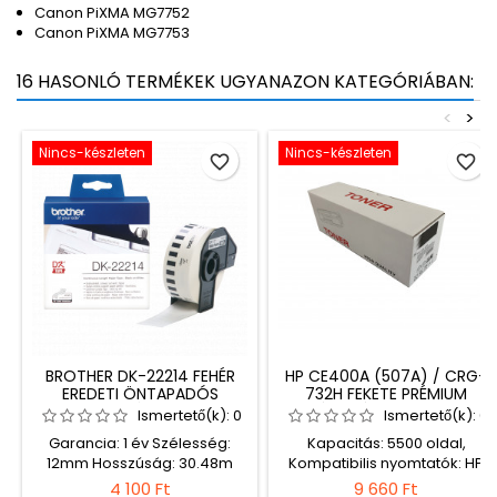
Canon PiXMA MG7752
Canon PiXMA MG7753
16 HASONLÓ TERMÉKEK UGYANAZON KATEGÓRIÁBAN:
<
>
Nincs-készleten
Nincs-készleten
favorite_border
favorite_border
BROTHER DK-22214 FEHÉR
HP CE400A (507A) / CRG-
EREDETI ÖNTAPADÓS
732H FEKETE PRÉMIUM
SZALAGCÍMKE 12MM
UTÁNGYÁRTOTT TONER
Ismertető(k):
0
Ismertető(k):
0
ECO
Garancia: 1 év Szélesség:
Kapacitás: 5500 oldal,
12mm Hosszúság: 30.48m
Kompatibilis nyomtatók: HP
Kompatibilis címkézők:
Colour LaserJet M551dn /
4 100 Ft
9 660 Ft