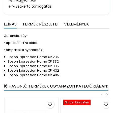
🇭🇺
Magyar bolt
👨‍🔧
Szakértő támogatás
LEÍRÁS
TERMÉK RÉSZLETEI
VÉLEMÉNYEK
Garancia: 1 év
Kapacitás: 470 oldal
Kompatibilis nyomtatók:
Epson Expression Home XP 235
Epson Expression Home XP 332
Epson Expression Home XP 335
Epson Expression Home XP 432
Epson Expression Home XP 435
16 HASONLÓ TERMÉKEK UGYANAZON KATEGÓRIÁBAN:
<
>
Nincs-készleten
favorite_border
favorite_border