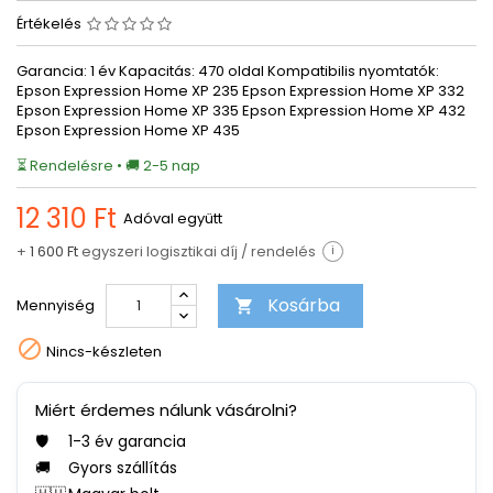
Értékelés
Garancia: 1 év Kapacitás: 470 oldal Kompatibilis nyomtatók:
Epson Expression Home XP 235 Epson Expression Home XP 332
Epson Expression Home XP 335 Epson Expression Home XP 432
Epson Expression Home XP 435
⏳ Rendelésre • 🚚 2-5 nap
12 310 Ft
Adóval együtt
+
1 600 Ft
egyszeri logisztikai díj / rendelés
i
Kosárba
Mennyiség


Nincs-készleten
Miért érdemes nálunk vásárolni?
🛡️
1-3 év garancia
🚚
Gyors szállítás