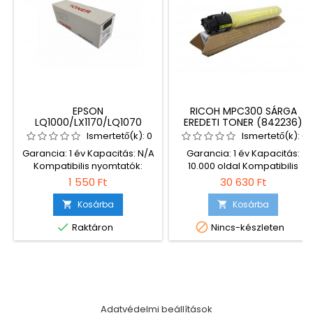
EPSON
RICOH MPC300 SÁRGA
LQ1000/LX1170/LQ1070
EREDETI TONER (842236)
PRÉMIUM UTÁNGYÁRTOTT
Ismertető(k):
0
Ismertető(k):
0
UTÁNGYÁRTOTT
Garancia: 1 év Kapacitás: N/A
Garancia: 1 év Kapacitás:
FESTÉKSZALAG ECO
Kompatibilis nyomtatók:
10.000 oldal Kompatibilis
Epson LQ1000 Epson LQ1070
nyomtatók: Ricoh MPC300
1 550 Ft
30 630 Ft
Epson LQ1600K Epson LQ1900K
Ricoh MPC300SR Ricoh
Epson LQ1600KII Epson FX1000
MPC400 Ricoh MPC400SR
Kosárba
Kosárba


Epson LQ1170 Epson LQ1900K
Ricoh MP C401


Raktáron
Nincs-készleten
Epson LQ1900KIIIE * A
márkanevek és típusjelzések
védettek, az eredeti (OEM)
gyártó tulajdonát képezik és
kizárólag azonosításra
szolgálnak.
Adatvédelmi beállítások