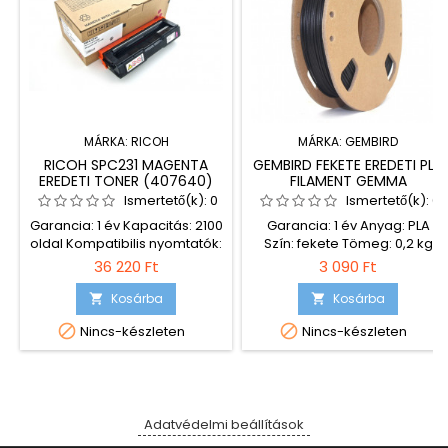
MÁRKA:
RICOH
MÁRKA:
GEMBIRD
RICOH SPC231 MAGENTA
GEMBIRD FEKETE EREDETI PLA
EREDETI TONER (407640)
FILAMENT GEMMA
TEKERCCSEL (1,75MM, 200G,
Ismertető(k):
0
Ismertető(k):
0
3DP-PLA1.75GE-01-BK)
Garancia: 1 év Kapacitás: 2100
Garancia: 1 év Anyag: PLA
oldal Kompatibilis nyomtatók:
Szín: fekete Tömeg: 0,2 kg
Aficio SP C310 Aficio SP C231SF
Szál átmérője: 1,75 mm Orsó
36 220 Ft
3 090 Ft
Aficio SP C232SF Aficio SP
méretei Külső átmérő: 155 mm
C311N Aficio SP C312DN Aficio
Magasság: 39 mm
Kosárba
Kosárba


SP C231N Aficio SP C232DN
Szerelőfurat átmérője: 54 mm


Nincs-készleten
Nincs-készleten
Aficio SP C320DN
Adatvédelmi beállítások