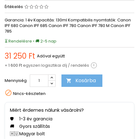
Értékelés
Garancia: 1 év Kapacitás: 130ml Kompatibilis nyomtatók: Canon
IPF 680 Canon IPF 685 Canon IPF 780 Canon IPF 780 M Canon IPF
785
⏳ Rendelésre • 🚚 2-5 nap
31 250 Ft
Adóval együtt
+
1 600 Ft
egyszeri logisztikai díj / rendelés
i
Kosárba
Mennyiség


Nincs-készleten
Miért érdemes nálunk vásárolni?
🛡️
1-3 év garancia
🚚
Gyors szállítás
🇭🇺
Magyar bolt