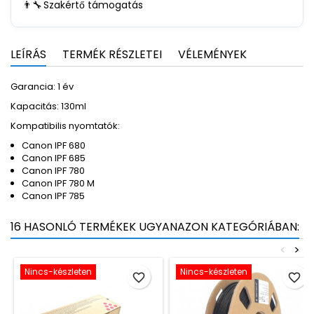
👨‍🔧
Szakértő támogatás
LEÍRÁS
TERMÉK RÉSZLETEI
VÉLEMÉNYEK
Garancia: 1 év
Kapacitás: 130ml
Kompatibilis nyomtatók:
Canon IPF 680
Canon IPF 685
Canon IPF 780
Canon IPF 780 M
Canon IPF 785
16 HASONLÓ TERMÉKEK UGYANAZON KATEGÓRIÁBAN:
<
>
Nincs-készleten
Nincs-készleten
favorite_border
favorite_border