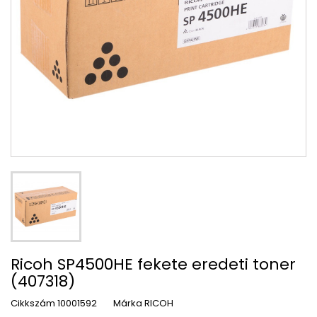
Ricoh SP4500HE fekete eredeti toner
(407318)
Cikkszám
10001592
Márka
RICOH