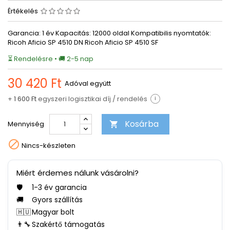
Értékelés
Garancia: 1 év Kapacitás: 12000 oldal Kompatibilis nyomtatók:
Ricoh Aficio SP 4510 DN Ricoh Aficio SP 4510 SF
⏳ Rendelésre • 🚚 2-5 nap
30 420 Ft
Adóval együtt
+
1 600 Ft
egyszeri logisztikai díj / rendelés
i
Kosárba
Mennyiség


Nincs-készleten
Miért érdemes nálunk vásárolni?
🛡️
1-3 év garancia
🚚
Gyors szállítás
🇭🇺
Magyar bolt
👨‍🔧
Szakértő támogatás