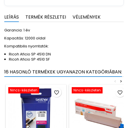
LEÍRÁS
TERMÉK RÉSZLETEI
VÉLEMÉNYEK
Garancia: 1 év
Kapacitás: 12000 oldal
Kompatibilis nyomtatók:
Ricoh Aficio SP 4510 DN
Ricoh Aficio SP 4510 SF
16 HASONLÓ TERMÉKEK UGYANAZON KATEGÓRIÁBAN:
<
>
Nincs-készleten
Nincs-készleten
favorite_border
favorite_border