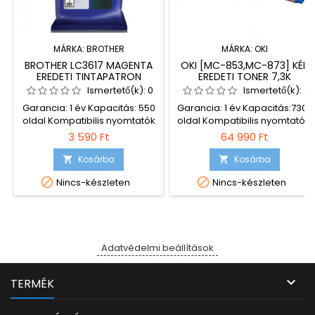
MÁRKA:
BROTHER
MÁRKA:
OKI
BROTHER LC3617 MAGENTA
OKI [MC-853,MC-873] KÉK
EREDETI TINTAPATRON
EREDETI TONER 7,3K
(45862839)
Ismertető(k):
0
Ismertető(k):
0
Garancia: 1 év Kapacitás: 550
Garancia: 1 év Kapacitás:7300
oldal Kompatibilis nyomtatók
oldal Kompatibilis nyomtatók:
listája: Brother MFC-J2330DW
OKI MC 853 OKI MC 873
3 590 Ft
64 990 Ft
Brother MFC-J3530DW
Brother MFC-J3590DW
Kosárba
Kosárba




Nincs-készleten
Nincs-készleten
Adatvédelmi beállítások

TERMÉK