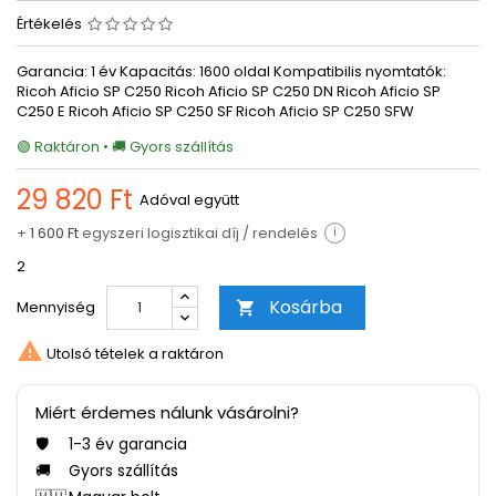
Értékelés
Garancia: 1 év Kapacitás: 1600 oldal Kompatibilis nyomtatók:
Ricoh Aficio SP C250 Ricoh Aficio SP C250 DN Ricoh Aficio SP
C250 E Ricoh Aficio SP C250 SF Ricoh Aficio SP C250 SFW
🟢 Raktáron • 🚚 Gyors szállítás
29 820 Ft
Adóval együtt
+
1 600 Ft
egyszeri logisztikai díj / rendelés
i
2
Kosárba
Mennyiség


Utolsó tételek a raktáron
Miért érdemes nálunk vásárolni?
🛡️
1-3 év garancia
🚚
Gyors szállítás