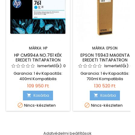
MÁRKA:
HP
MÁRKA:
EPSON
HP CM994A NO.761 KÉK
EPSON T6943 MAGENTA
EREDETI TINTAPATRON
EREDETI TINTAPATRON
Ismertető(k):
0
Ismertető(k):
0
Garancia: 1 év Kapacitás:
Garancia: 1 év Kapacitás:
400ml Kompatibilis
700ml Kompatibilis
nyomtatók: HP Designjet T7100
nyomtatók: Epson SureColor
109 950 Ft
130 520 Ft
ink cartridges
SC-T 3000 Epson SureColor
SC-T 3000 POS Epson
Kosárba
Kosárba


SureColor SC-T 5000 Epson


Nincs-készleten
Nincs-készleten
SureColor SC-T 5000 POS
Epson SureColor SC-T 7000
Epson SureColor SC-T7000
POS
Adatvédelmi beállítások