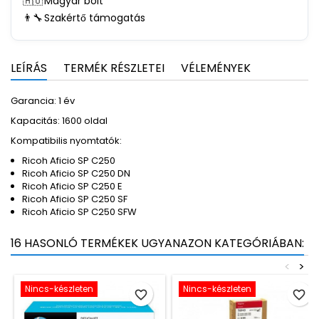
🇭🇺
Magyar bolt
👨‍🔧
Szakértő támogatás
LEÍRÁS
TERMÉK RÉSZLETEI
VÉLEMÉNYEK
Garancia: 1 év
Kapacitás: 1600 oldal
Kompatibilis nyomtatók:
Ricoh Aficio SP C250
Ricoh Aficio SP C250 DN
Ricoh Aficio SP C250 E
Ricoh Aficio SP C250 SF
Ricoh Aficio SP C250 SFW
16 HASONLÓ TERMÉKEK UGYANAZON KATEGÓRIÁBAN:
<
>
Nincs-készleten
Nincs-készleten
favorite_border
favorite_border