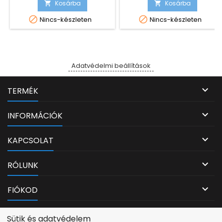
SP C252 DN Ricoh Aficio SP
Brother HL-L1230W Brother HL-
Kosárba
Kosárba


C252 SF
L1232W


Nincs-készleten
Nincs-készleten
Adatvédelmi beállítások

TERMÉK

INFORMÁCIÓK

KAPCSOLAT

RÓLUNK

FIÓKOD
Adatvédelmi beállítások
Sütik és adatvédelem