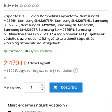
Értékelés
Kapacitás: 3.000 oldal Kompatibilis nyomtatók: Samsung SL-
M2676N, Samsung SL-M2676FH, Samsung SL-M2876HN, Samsung
SL-M2626, Samsung SL-M2626D, Samsung SL-M2826ND,
Samsung SL-M2675F, Samsung SL-M2675FN, Samsung
Multifunction Xpress M2875FD * A márkanevek és típusjelzések
védettek, az eredeti (OEM) gyártó tulajdonát képezik és
kizárólag azonosításra szolgálnak.
🟢 Raktáron • 🚚 Gyors szállítás
2 470 Ft
Adóval együtt
+
1 600 Ft
egyszeri logisztikai díj / rendelés
i
2
Kosárba
Mennyiség

Miért érdemes nálunk vásárolni?