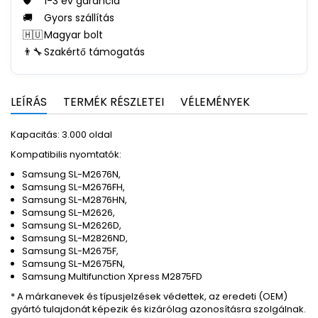
🛡️
1-3 év garancia
🚚
Gyors szállítás
🇭🇺
Magyar bolt
👨‍🔧
Szakértő támogatás
LEÍRÁS
TERMÉK RÉSZLETEI
VÉLEMÉNYEK
Kapacitás: 3.000 oldal
Kompatibilis nyomtatók:
Samsung SL-M2676N,
Samsung SL-M2676FH,
Samsung SL-M2876HN,
Samsung SL-M2626,
Samsung SL-M2626D,
Samsung SL-M2826ND,
Samsung SL-M2675F,
Samsung SL-M2675FN,
Samsung Multifunction Xpress M2875FD
* A márkanevek és típusjelzések védettek, az eredeti (OEM)
gyártó tulajdonát képezik és kizárólag azonosításra szolgálnak.