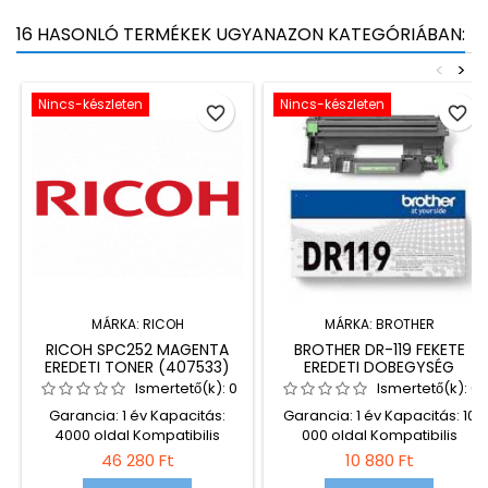
16 HASONLÓ TERMÉKEK UGYANAZON KATEGÓRIÁBAN:
<
>
Nincs-készleten
Nincs-készleten
favorite_border
favorite_border
MÁRKA:
RICOH
MÁRKA:
BROTHER
RICOH SPC252 MAGENTA
BROTHER DR-119 FEKETE
EREDETI TONER (407533)
EREDETI DOBEGYSÉG
Ismertető(k):
0
Ismertető(k):
0
Garancia: 1 év Kapacitás:
Garancia: 1 év Kapacitás: 10
4000 oldal Kompatibilis
000 oldal Kompatibilis
nyomtatók: Lanier SP C252 DN
nyomtatók: Brother DCP-
46 280 Ft
10 880 Ft
Lanier SP C252 SF Ricoh Aficio
L1630W Brother DCP-L1632W