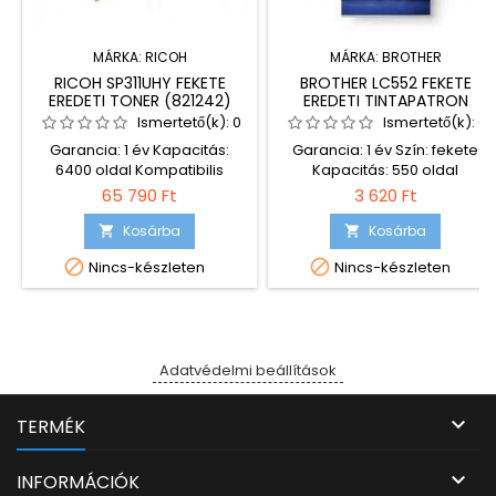
MÁRKA:
RICOH
MÁRKA:
BROTHER
RICOH SP311UHY FEKETE
BROTHER LC552 FEKETE
EREDETI TONER (821242)
EREDETI TINTAPATRON
Ismertető(k):
0
Ismertető(k):
0
Garancia: 1 év Kapacitás:
Garancia: 1 év Szín: fekete
6400 oldal Kompatibilis
Kapacitás: 550 oldal
nyomtatók: Ricoh SP 311DN
Kompatibilis nyomtatók: MFC-
65 790 Ft
3 620 Ft
Ricoh SP 311DNw Ricoh SP
J3660DW A3 MFC-J3960DW
311SFN Ricoh SP 311SFNw Ricoh
A3
Kosárba
Kosárba


SP 325DNw Ricoh SP 325SFNw


Nincs-készleten
Nincs-készleten
Ricoh SP 325SNw
Adatvédelmi beállítások

TERMÉK

INFORMÁCIÓK