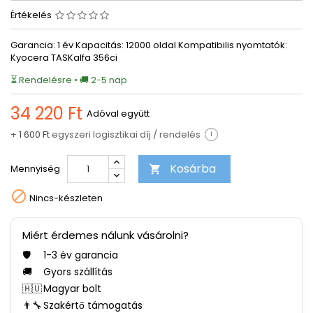
Értékelés
Garancia: 1 év Kapacitás: 12000 oldal Kompatibilis nyomtatók:
Kyocera TASKalfa 356ci
⏳ Rendelésre • 🚚 2-5 nap
34 220 Ft
Adóval együtt
+
1 600 Ft
egyszeri logisztikai díj / rendelés
i
Kosárba
Mennyiség


Nincs-készleten
Miért érdemes nálunk vásárolni?
🛡️
1-3 év garancia
🚚
Gyors szállítás
🇭🇺
Magyar bolt
👨‍🔧
Szakértő támogatás