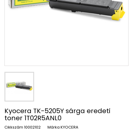
Kyocera TK-5205Y sárga eredeti
toner 1T02R5ANL0
Cikkszám
10002102
Márka
KYOCERA