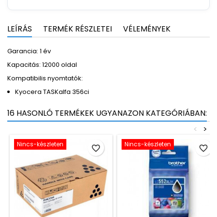
LEÍRÁS
TERMÉK RÉSZLETEI
VÉLEMÉNYEK
Garancia: 1 év
Kapacitás: 12000 oldal
Kompatibilis nyomtatók:
Kyocera TASKalfa 356ci
16 HASONLÓ TERMÉKEK UGYANAZON KATEGÓRIÁBAN:
<
>
Nincs-készleten
Nincs-készleten
favorite_border
favorite_border