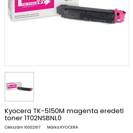
Kyocera TK-5150M magenta eredeti
toner 1T02NSBNL0
Cikkszám
10002107
Márka
KYOCERA