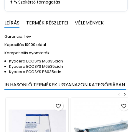
👨‍🔧
Szakértő támogatás
LEÍRÁS
TERMÉK RÉSZLETEI
VÉLEMÉNYEK
Garancia: 1 év
Kapacitás:10000 oldal
Kompatibilis nyomtatók:
Kyocera ECOSYS M6035cidn
Kyocera ECOSYS M6535cidn
Kyocera ECOSYS P6035cdn
16 HASONLÓ TERMÉKEK UGYANAZON KATEGÓRIÁBAN:
<
>
favorite_border
favorite_border