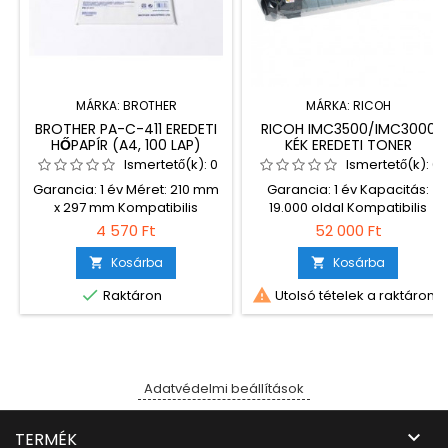
MÁRKA:
BROTHER
MÁRKA:
RICOH
BROTHER PA-C-411 EREDETI
RICOH IMC3500/IMC3000
HŐPAPÍR (A4, 100 LAP)
KÉK EREDETI TONER
(842258)
Ismertető(k):
0
Ismertető(k):
0
Garancia: 1 év Méret: 210 mm
Garancia: 1 év Kapacitás:
x 297 mm Kompatibilis
19.000 oldal Kompatibilis
nyomtatók: Brother - PJ-722
nyomtatók: Ricoh IMC3000
4 570 Ft
52 000 Ft
Brother - PJ-723 Brother - PJ-
Ricoh IMC3500
762 Brother - PJ-763 Brother -
Kosárba
Kosárba


PJ-773


Raktáron
Utolsó tételek a raktáron
Adatvédelmi beállítások

TERMÉK