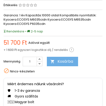
Értékelés
Garancia: 1 év Kapacitás:10000 oldal Kompatibilis nyomtatók:
Kyocera ECOSYS M6035cidn Kyocera ECOSYS M6535cidn
Kyocera ECOSYS P6035cdn
⏳ Rendelésre • 🚚 2-5 nap
51 700 Ft
Adóval együtt
+
1 600 Ft
egyszeri logisztikai díj / rendelés
i
Kosárba
Mennyiség


Nincs-készleten
Miért érdemes nálunk vásárolni?
🛡️
1-3 év garancia
🚚
Gyors szállítás
🇭🇺
Magyar bolt