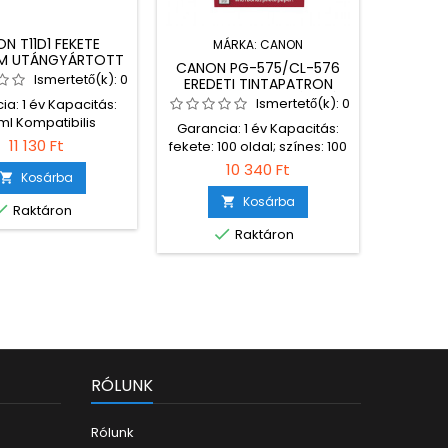
ON T11D1 FEKETE
MÁRKA:
CANON
M
UM UTÁNGYÁRTOTT
CANON PG-575/CL-576
EPSO
ATRON CHIPES ECO
Ismertető(k):
0
EREDETI TINTAPATRON
ER
MULTIPACK + FOTÓPAPÍR
Ismertető(k):
0
ia: 1 év Kapacitás:
ml Kompatibilis
Garancia: 1 év Kapacitás:
Garanci
mtatók: Epson
11 130 Ft
fekete: 100 oldal; színes: 100
70m
kForce Pro WF-
oldal + fotópapír
nyomt
10 340 Ft
890DWF Epson
Kosárba

Kompatibilis nyomtatók:
kForce Pro WF-
Canon Pixma TR4750i
Kosárba


Raktáron
WF * A márkanevek
Canon Pixma TR4751i Canon
sjelzések védettek,

Raktáron
Pixma TS3550i Canon Pixma
deti (OEM) gyártó
TS3551i
donát képezik és
ólag azonosításra
szolgálnak.
RÓLUNK
Rólunk