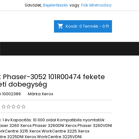
Üdvözlet,
Bejelentkezés
vagy
Fiók létrehozása
×
×
×
shopping_cart
Kosár:
0
Termék - 0 Ft
ez.
s
a
 Phaser-3052 101R00474 fekete
eti dobegység
m
10002389
Márka
Xerox
s
 1 év Kapacitás: 10.000 oldal Kompatibilis nyomtatók:
aser 3260 Xerox Phaser 3260DNI Xerox Phaser 3260VDNI
rkCentre 3215 Xerox WorkCentre 3225 Xerox
re 3225DNI Xerox WorkCentre 3225VDNI