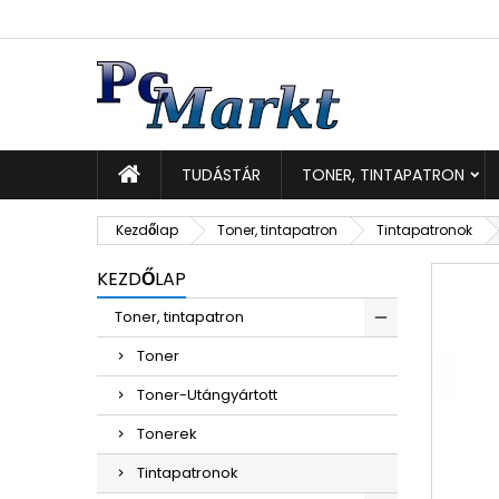
K
K
B
add_circle_outline
Be
Kí
TUDÁSTÁR
TONER, TINTAPATRON
Kezdőlap
Toner, tintapatron
Tintapatronok
KEZDŐLAP
Toner, tintapatron
Toner
Toner-Utángyártott
Tonerek
Tintapatronok