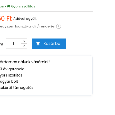
on • 🚚 Gyors szállítás
0 Ft
Adóval együtt
egyszeri logisztikai díj / rendelés
i
Kosárba
ég

 érdemes nálunk vásárolni?
-3 év garancia
yors szállítás
agyar bolt
zakértő támogatás