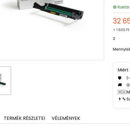
🟢 Raktár
32 65
+
1 600 Ft
2
Mennyis
Miért
🛡️
1
🚚
G
🇭🇺
M
👨‍🔧
S
TERMÉK RÉSZLETEI
VÉLEMÉNYEK