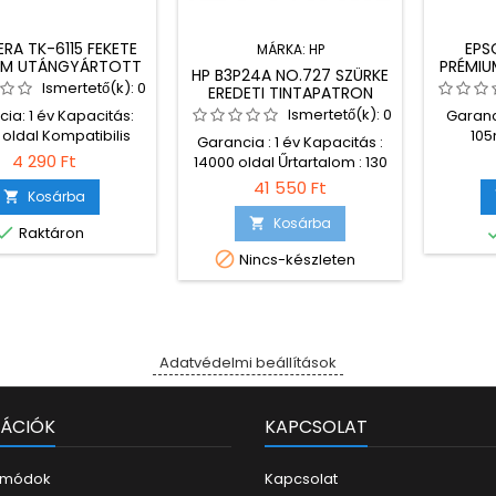
RA TK-6115 FEKETE
EPS
MÁRKA:
HP
UM UTÁNGYÁRTOTT
PRÉMI
HP B3P24A NO.727 SZÜRKE
ER CHIPES ECO
TINTAP
Ismertető(k):
0
EREDETI TINTAPATRON
Ismertető(k):
0
ia: 1 év Kapacitás:
Garanc
 oldal Kompatibilis
105
Garancia : 1 év Kapacitás :
mtatók: Kyocera
nyo
4 290 Ft
14000 oldal Űrtartalom : 130
 M4125idm Kyocera
Wor
ml Kompatibilitás : HP
41 550 Ft
YS M4132idm * A
C5
Kosárba

Designjet T1500 ePrinter HP
árkanevek és
Wor
Designjet T920 ePrinter HP
Kosárba


Raktáron
elzések védettek, az
C5390D
Designjet T2500
eti (OEM) gyártó
és típu

Nincs-készleten
jdonát képezik és
az ere
ólag azonosításra
tulaj
szolgálnak.
kizár
Adatvédelmi beállítások
ÁCIÓK
KAPCSOLAT
i módok
Kapcsolat