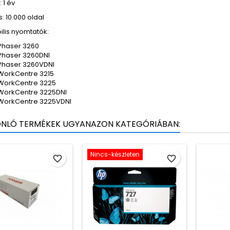
 1 év
: 10.000 oldal
ilis nyomtatók:
Phaser 3260
Phaser 3260DNI
Phaser 3260VDNI
WorkCentre 3215
WorkCentre 3225
WorkCentre 3225DNI
WorkCentre 3225VDNI
ONLÓ TERMÉKEK UGYANAZON KATEGÓRIÁBAN:
Nincs-készleten
favorite_border
favorite_border