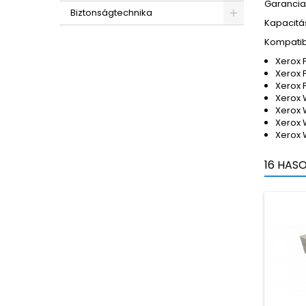
Garancia:
Biztonságtechnika
Kapacitás
Kompatib
Xerox 
Xerox 
Xerox 
Xerox 
Xerox 
Xerox 
Xerox 
16 HAS