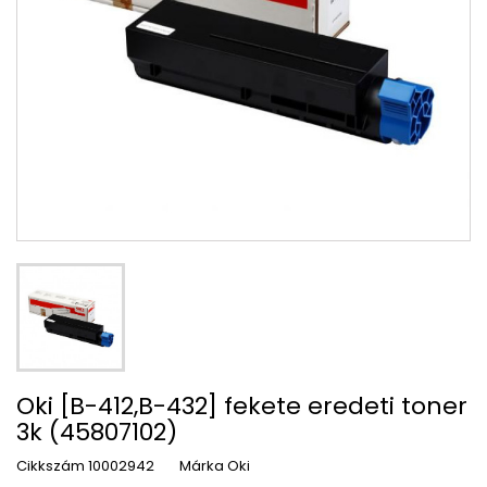
Oki [B-412,B-432] fekete eredeti toner
3k (45807102)
Cikkszám
10002942
Márka
Oki