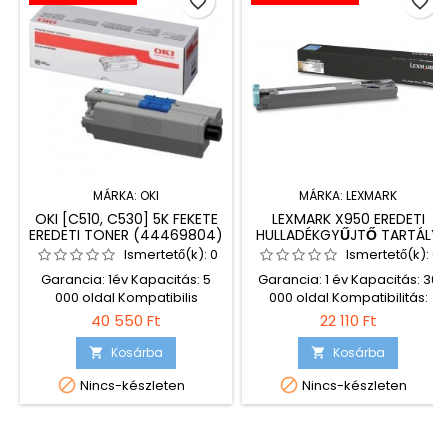
favorite_border
favorite_border
MÁRKA:
OKI
MÁRKA:
LEXMARK
OKI [C510, C530] 5K FEKETE
LEXMARK X950 EREDETI
EREDETI TONER (44469804)
HULLADÉKGYŰJTŐ TARTÁLY
Ismertető(k):
0
Ismertető(k):
0
Garancia: 1év Kapacitás: 5
Garancia: 1 év Kapacitás: 30
000 oldal Kompatibilis
000 oldal Kompatibilitás:
nyomtatók: Oki C510 Oki C530
Lexmark X950de Lexmark
40 550 Ft
22 110 Ft
Oki MC561
X952dte Lexmark X954dhe
Lexmark C950de
Kosárba
Kosárba




Nincs-készleten
Nincs-készleten