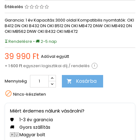
Értékelés
Garancia: 1 év Kapacitás:3000 oldal Kompatibilis nyomtatók: OKI
B412 DN OKI B432 DN OKI B512 DN OKI MB472 DNW OKI MB492 DN
OKI MB562 DNW OKI B432 OKI MB472
⏳ Rendelésre • 🚚 2-5 nap
39 990 Ft
Adóval együtt
+
1 600 Ft
egyszeri logisztikai díj / rendelés
i
Kosárba
Mennyiség


Nincs-készleten
Miért érdemes nálunk vásárolni?
🛡️
1-3 év garancia
🚚
Gyors szállítás
🇭🇺
Magyar bolt