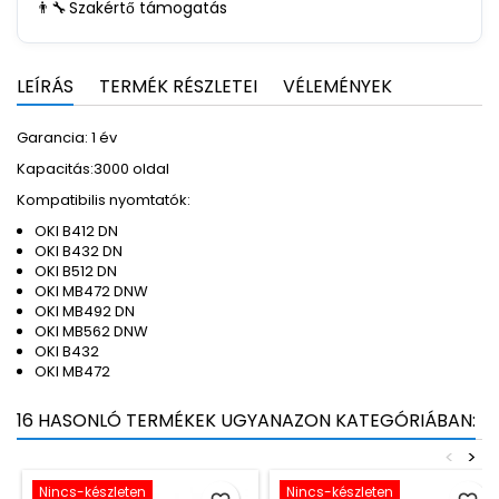
👨‍🔧
Szakértő támogatás
LEÍRÁS
TERMÉK RÉSZLETEI
VÉLEMÉNYEK
Garancia: 1 év
Kapacitás:3000 oldal
Kompatibilis nyomtatók:
OKI B412 DN
OKI B432 DN
OKI B512 DN
OKI MB472 DNW
OKI MB492 DN
OKI MB562 DNW
OKI B432
OKI MB472
16 HASONLÓ TERMÉKEK UGYANAZON KATEGÓRIÁBAN:
<
>
Nincs-készleten
Nincs-készleten