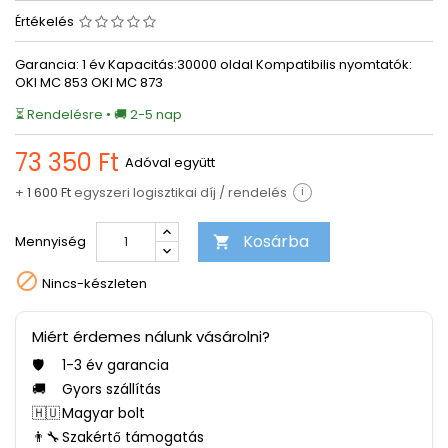
Értékelés
Garancia: 1 év Kapacitás:30000 oldal Kompatibilis nyomtatók:
OKI MC 853 OKI MC 873
⏳ Rendelésre • 🚚 2-5 nap
73 350 Ft
Adóval együtt
+
1 600 Ft
egyszeri logisztikai díj / rendelés
i
Kosárba
Mennyiség


Nincs-készleten
Miért érdemes nálunk vásárolni?
🛡️
1-3 év garancia
🚚
Gyors szállítás
🇭🇺
Magyar bolt
👨‍🔧
Szakértő támogatás