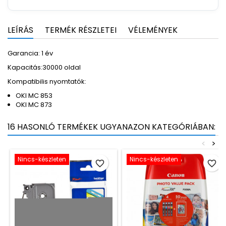
LEÍRÁS
TERMÉK RÉSZLETEI
VÉLEMÉNYEK
Garancia: 1 év
Kapacitás:30000 oldal
Kompatibilis nyomtatók:
OKI MC 853
OKI MC 873
16 HASONLÓ TERMÉKEK UGYANAZON KATEGÓRIÁBAN:
<
>
Nincs-készleten
Nincs-készleten
favorite_border
favorite_border