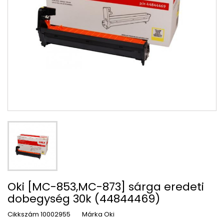
Oki [MC-853,MC-873] sárga eredeti
dobegység 30k (44844469)
Cikkszám
10002955
Márka
Oki