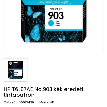
HP T6L87AE No.903 kék eredeti
tintapatron
Cikkszám
10003439
Márka
HP