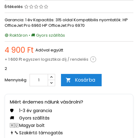
Értékelés
Garancia: 1 év Kapacitás: 315 oldal Kompatibilis nyomtatók: HP
OfficeJet Pro 6960 HP OfficeJet Pro 6970
🟢 Raktáron • 🚚 Gyors szállítás
4 900 Ft
Adóval együtt
+
1 600 Ft
egyszeri logisztikai díj / rendelés
i
2
Kosárba
Mennyiség

Miért érdemes nálunk vásárolni?
🛡️
1-3 év garancia
🚚
Gyors szállítás
🇭🇺
Magyar bolt
👨‍🔧
Szakértő támogatás