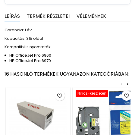
LEÍRÁS
TERMÉK RÉSZLETEI
VÉLEMÉNYEK
Garancia: 1 év
Kapacitás: 315 oldal
Kompatibilis nyomtatók:
HP OfficeJet Pro 6960
HP OfficeJet Pro 6970
16 HASONLÓ TERMÉKEK UGYANAZON KATEGÓRIÁBAN:
<
>
Nincs-készleten
favorite_border
favorite_border