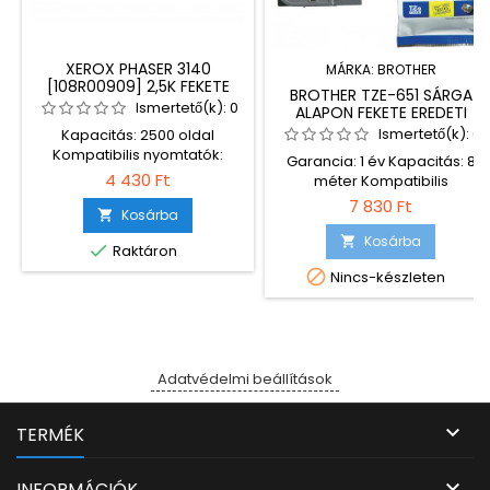
XEROX PHASER 3140
MÁRKA:
BROTHER
[108R00909] 2,5K FEKETE
BROTHER TZE-651 SÁRGA
PRÉMIUM UTÁNGYÁRTOTT
Ismertető(k):
0
ALAPON FEKETE EREDETI
TONER ECO
FELIRATOZÓ SZALAG (24MM
Ismertető(k):
0
Kapacitás: 2500 oldal
X 8M)
Kompatibilis nyomtatók:
Garancia: 1 év Kapacitás: 8
Xerox Phaser 3140 Xerox
4 430 Ft
méter Kompatibilis
Phaser 3155 Xerox Phaser
nyomtatók: Brother PTP700
7 830 Ft
3160 * A márkanevek és
Kosárba

típusjelzések védettek, az
Kosárba


Raktáron
eredeti (OEM) gyártó
tulajdonát képezik és

Nincs-készleten
kizárólag azonosításra
szolgálnak.
Adatvédelmi beállítások

TERMÉK

INFORMÁCIÓK