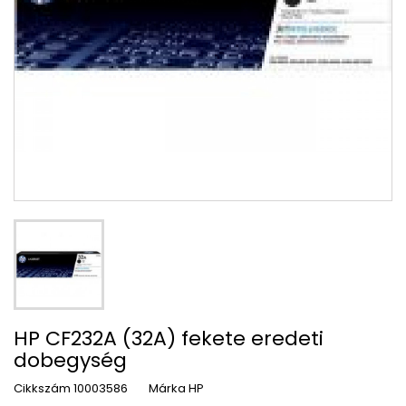
HP CF232A (32A) fekete eredeti
dobegység
Cikkszám
10003586
Márka
HP