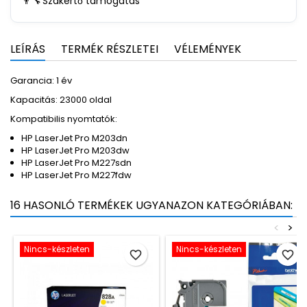
👨‍🔧
Szakértő támogatás
LEÍRÁS
TERMÉK RÉSZLETEI
VÉLEMÉNYEK
Garancia: 1 év
Kapacitás: 23000 oldal
Kompatibilis nyomtatók:
HP LaserJet Pro M203dn
HP LaserJet Pro M203dw
HP LaserJet Pro M227sdn
HP LaserJet Pro M227fdw
16 HASONLÓ TERMÉKEK UGYANAZON KATEGÓRIÁBAN:
<
>
Nincs-készleten
Nincs-készleten
favorite_border
favorite_border