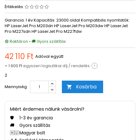
Értékelés
Garancia: 1 év Kapacitás: 23000 oldal Kompatibilis nyomtatók:
HP LaserJet Pro M203dn HP LaserJet Pro M203dw HP LaserJet
Pro M227sdn HP LaserJet Pro M227fdw
🟢 Raktáron • 🚚 Gyors szállítás
42 110 Ft
Adóval együtt
+
1 600 Ft
egyszeri logisztikai díj / rendelés
i
2
Kosárba
Mennyiség

Miért érdemes nálunk vásárolni?
🛡️
1-3 év garancia
🚚
Gyors szállítás
🇭🇺
Magyar bolt