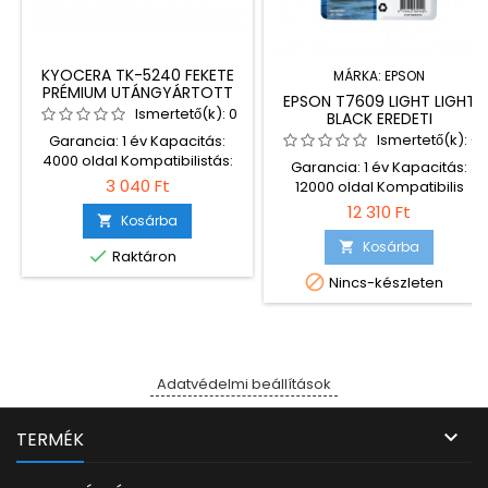
KYOCERA TK-5240 FEKETE
MÁRKA:
EPSON
PRÉMIUM UTÁNGYÁRTOTT
EPSON T7609 LIGHT LIGHT
TONER ECO
Ismertető(k):
0
BLACK EREDETI
TINTAPATRON
Ismertető(k):
0
Garancia: 1 év Kapacitás:
4000 oldal Kompatibilistás:
Garancia: 1 év Kapacitás:
Kyocera ECOSYS M5526cdn
3 040 Ft
12000 oldal Kompatibilis
Kyocera ECOSYS M5526cdw
nyomtatók: Epson SureColor
12 310 Ft
Kyocera ECOSYS P5026cdn
Kosárba

SC-P600
Kyocera ECOSYS P5026cdw *
Kosárba


Raktáron
A márkanevek és
típusjelzések védettek, az

Nincs-készleten
eredeti (OEM) gyártó
tulajdonát képezik és
kizárólag azonosításra
szolgálnak.
Adatvédelmi beállítások

TERMÉK