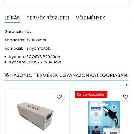
LEÍRÁS
TERMÉK RÉSZLETEI
VÉLEMÉNYEK
Garancia: 1 év
Kapacitás: 7200 oldal
Kompatibilis nyomtatók:
Kyocera ECOSYS P2040dn
Kyocera ECOSYS P2040dw
16 HASONLÓ TERMÉKEK UGYANAZON KATEGÓRIÁBAN:
<
>
Nincs-készleten
favorite_border
favorite_border