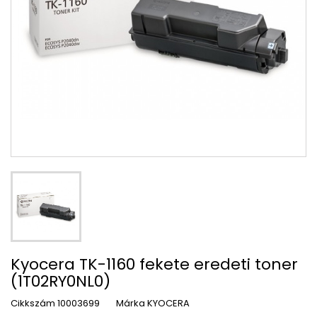
Kyocera TK-1160 fekete eredeti toner
(1T02RY0NL0)
Cikkszám
10003699
Márka
KYOCERA