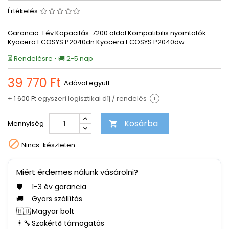
Értékelés
Garancia: 1 év Kapacitás: 7200 oldal Kompatibilis nyomtatók:
Kyocera ECOSYS P2040dn Kyocera ECOSYS P2040dw
⏳ Rendelésre • 🚚 2-5 nap
39 770 Ft
Adóval együtt
+
1 600 Ft
egyszeri logisztikai díj / rendelés
i
Kosárba
Mennyiség


Nincs-készleten
Miért érdemes nálunk vásárolni?
🛡️
1-3 év garancia
🚚
Gyors szállítás
🇭🇺
Magyar bolt
👨‍🔧
Szakértő támogatás