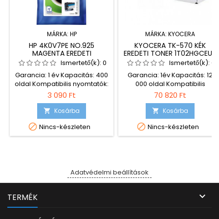
MÁRKA:
HP
MÁRKA:
KYOCERA
HP 4K0V7PE NO.925
KYOCERA TK-570 KÉK
MAGENTA EREDETI
EREDETI TONER 1T02HGCEU0
TINTAPATRON
Ismertető(k):
0
Ismertető(k):
0
Garancia: 1 év Kapacitás: 400
Garancia: 1év Kapacitás: 12
oldal Kompatibilis nyomtatók:
000 oldal Kompatibilis
HP Officejet Pro 8123
nyomtatók: Kyocera FS-
3 090 Ft
70 820 Ft
C5400DN Kyocera FS-
P7035cdn
Kosárba
Kosárba




Nincs-készleten
Nincs-készleten
Adatvédelmi beállítások

TERMÉK