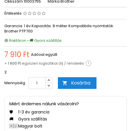
Cikkszám
10003755
Márka
Brother
Értékelés
Garancia: 1 év Kapacitás: 8 méter Kompatibilis nyomtatók:
Brother PTP700
🟢 Raktáron • 🚚 Gyors szállítás
7 910 Ft
Adóval együtt
+
1 600 Ft
egyszeri logisztikai díj / rendelés
i
2
Kosárba
Mennyiség

Miért érdemes nálunk vásárolni?
🛡️
1-3 év garancia
🚚
Gyors szállítás
🇭🇺
Magyar bolt