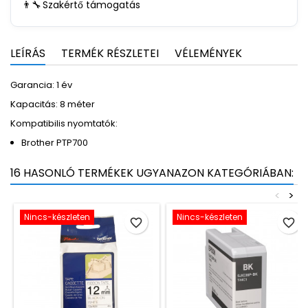
👨‍🔧
Szakértő támogatás
LEÍRÁS
TERMÉK RÉSZLETEI
VÉLEMÉNYEK
Garancia: 1 év
Kapacitás: 8 méter
Kompatibilis nyomtatók:
Brother PTP700
16 HASONLÓ TERMÉKEK UGYANAZON KATEGÓRIÁBAN:
<
>
Nincs-készleten
Nincs-készleten
favorite_border
favorite_border