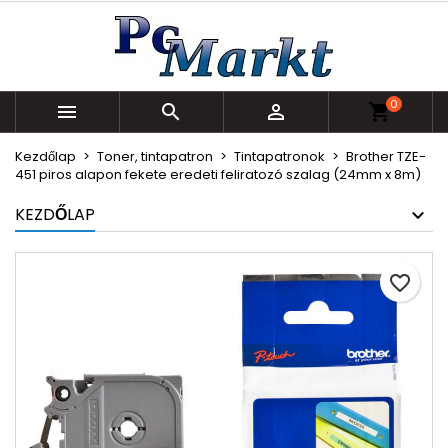
×
×
×
Kívánságlistáim
Kívánságlista létrehozása
Bejelentkezés
Új lista létrehozása
add_circle_outline
Be kell jelentkezned a termékek kívánságlistába
Kívánságlista neve
0
történő mentéséhez.



shopping_cart
Kezdőlap
Toner, tintapatron
Tintapatronok
Brother TZE-
Mégsem
Bejelentkezés
451 piros alapon fekete eredeti feliratozó szalag (24mm x 8m)
Mégsem
Kívánságlista létrehozása
KEZDŐLAP
favorite_border