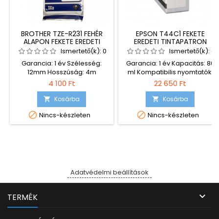
BROTHER TZE-R231 FEHÉR
EPSON T44C1 FEKETE
ALAPON FEKETE EREDETI
EREDETI TINTAPATRON
FELIRATOZÓ SZALAG (12MM
Ismertető(k):
0
Ismertető(k):
0
X 4M)
Garancia: 1 év Szélesség:
Garancia: 1 év Kapacitás: 80
12mm Hosszúság: 4m
ml Kompatibilis nyomtatók:
Kompatibilis címkézők: PT-
Epson ColorWorks CW-
4 100 Ft
22 650 Ft
E300VP PT-H105 PT-H500
C6000 Epson ColorWorks
PTP750W PT-P900W
CW-C6000AE Epson
Kosárba
Kosárba


PTP950NW PT-D210 PT-D210VP
ColorWorks CW-C6000PE


Nincs-készleten
Nincs-készleten
PTD400 PTD450VP
Epson ColorWorks CW-
C6500 Epson ColorWorks
CW-C6500AE Epson
ColorWorks CW-C6500PE
Adatvédelmi beállítások

TERMÉK