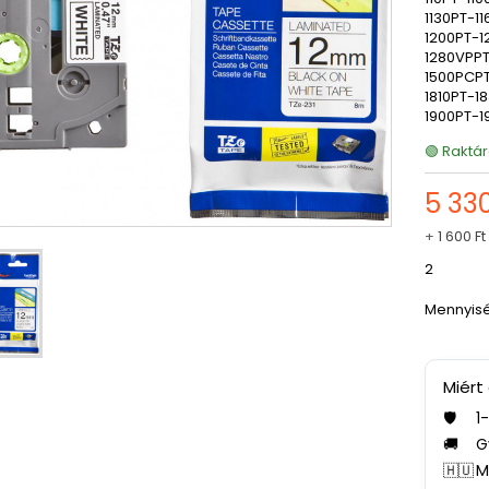
1130PT-1
1200PT-1
1280VPPT
1500PCPT
1810PT-1
1900PT-
🟢 Raktár
5 330
+
1 600 Ft
2
Mennyis
Miért
🛡️
1
🚚
G
🇭🇺
M