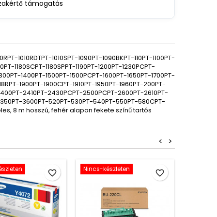
zakértő támogatás
10RPT-1010RDTPT-1010SPT-1090PT-1090BKPT-110PT-1100PT-
180PT-1180SCPT-1180SPPT-1190PT-1200PT-1230PCPT-
300PT-1400PT-1500PT-1500PCPT-1600PT-1650PT-1700PT-
18RPT-1900PT-1900CPT-1910PT-1950PT-1960PT-200PT-
2400PT-2410PT-2430PCPT-2500PCPT-2600PT-2610PT-
-350PT-3600PT-520PT-530PT-540PT-550PT-580CPT-
 8 m hosszú, fehér alapon fekete színű tartós
<
>
észleten
Nincs-készleten
favorite_border
favorite_border