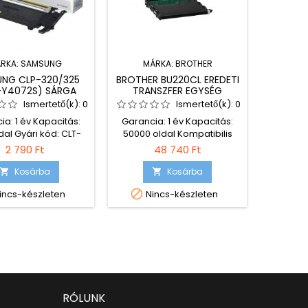
HP CF53
RKA:
SAMSUNG
MÁRKA:
BROTHER
PRÉMIU
NG CLP-320/325
BROTHER BU220CL EREDETI
-Y4072S) SÁRGA
TRANSZFER EGYSÉG
I TONER [SU472A]
Ismertető(k):
0
Ismertető(k):
0
Kapac
kompat
ia: 1 év Kapacitás:
Garancia: 1 év Kapacitás:
LaserJet
dal Gyári kód: CLT-
50000 oldal Kompatibilis
MFP M180
2S Kompatibilis
nyomtatók: DCP-9015CDW
2 790 Ft
48 740 Ft
Pr
tók: Samsung CLP-
DCP-9020CDW HL-3140CW
amsung CLP-320N
HL-3150CDW HL-3170CDW
Kosárba
Kosárba



Utolsó
 CLP-325 Samsung
MFC-9140CDN MFC-

incs-készleten
Nincs-készleten
25W Samsung CLX-
9340CDW
amsung CLX-3185FN
ung CLX-3185FW
sung CLX-3185N
RÓLUNK