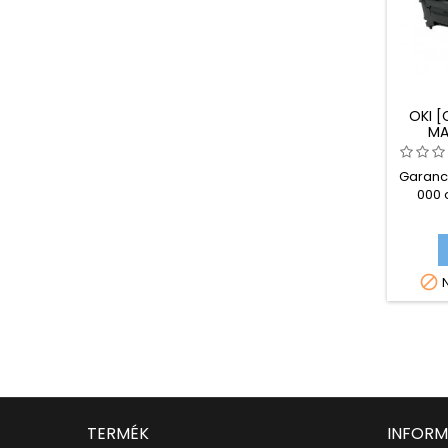
OKI 
MA
DOBEG
Garanci
000 
nyom

N
TERMÉK
INFORM