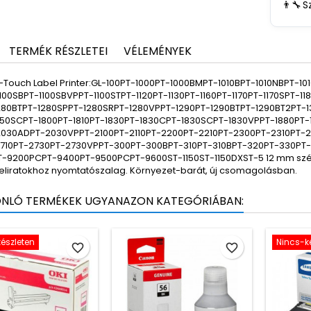
👨‍🔧
S
TERMÉK RÉSZLETEI
VÉLEMÉNYEK
P-Touch Label Printer:GL-100PT-1000PT-1000BMPT-1010BPT-1010NBPT-10
1100SBPT-1100SBVPPT-1100STPT-1120PT-1130PT-1160PT-1170PT-1170SPT-1
280BTPT-1280SPPT-1280SRPT-1280VPPT-1290PT-1290BTPT-1290BT2PT-1
750SCPT-1800PT-1810PT-1830PT-1830CPT-1830SCPT-1830VPPT-1880PT-
030ADPT-2030VPPT-2100PT-2110PT-2200PT-2210PT-2300PT-2310PT-
710PT-2730PT-2730VPPT-300PT-300BPT-310PT-310BPT-320PT-330PT
-9200PCPT-9400PT-9500PCPT-9600ST-1150ST-1150DXST-5 12 mm széles,
 feliratokhoz nyomtatószalag. Környezet-barát, új csomagolásban.
ONLÓ TERMÉKEK UGYANAZON KATEGÓRIÁBAN:
észleten
Nincs-k
favorite_border
favorite_border