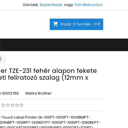
Üdvözlet,
Bejelentkezés
vagy
Fiók létrehozása
×
×
×
shopping_cart
Kosár:
0
Termék - 0 Ft
ez.
s
)
a
er TZE-231 fehér alapon fekete
ti feliratozó szalag (12mm x
m
10003766
Márka
Brother
s
P-Touch Label Printer:GL-100PT-1000PT-1000BMPT-
1010NBPT-1010RPT-1010RDTPT-1010SPT-1090PT-1090BKPT-
00PT-1100QLPT1100SBPT-1100SBVPPT-1100STPT-1120PT-