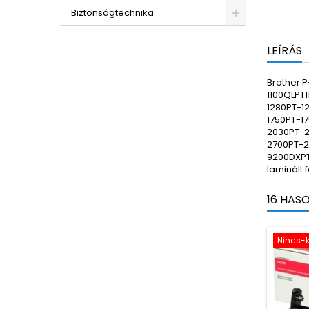
Biztonságtechnika
LEÍRÁS
Brother 
1100QLPT
1280PT-1
1750PT-1
2030PT-2
2700PT-2
9200DXPT
laminált
16 HAS
Nincs-k