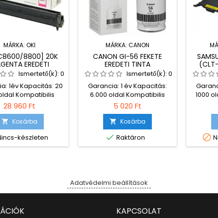
MÁRKA:
OKI
MÁRKA:
CANON
MÁ
[C8600/8800] 20K
CANON GI-56 FEKETE
SAMSU
GENTA EREDETI
EREDETI TINTA
(CLT
YSÉG (43449014)
EREDET
Ismertető(k):
0
Ismertető(k):
0
a: 1év Kapacitás: 20
Garancia: 1 év Kapacitás:
Garanc
oldal Kompatibilis
6.000 oldal Kompatibilis
1000 ol
tatók: Oki C8600
nyomtatók: Canon MAXIFY
Y407
28 960 Ft
5 020 Ft
GX3050 Canon MAXIFY
nyomta
GX4050 Canon MAXIFY
320 S
Kosárba
Kosárba


GX5050 Canon MAXIFY
Samsung


incs-készleten
Raktáron
N
GX6050 Canon MAXIFY
CLP-3
GX7050
3185 S
Sams
Sam
Adatvédelmi beállítások
ÁCIÓK
KAPCSOLAT