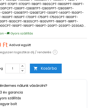
160PT-1170PT-1170SPT-1180PT-1180SCPT-1180SPPT-1190PT-
230PCPT-1280PT-1280BTPT-1280SPPT-1280SRPT-
-1290PT-1290BTPT-1290BT2PT-1300PT-1400PT-1500PT-
-1600PT-1650PT-1700PT-1750PT-1750SCPT-1800PT-
830PT-1830CPT-1830SCPT-1830VPPT-1880PT-18RPT-
1900CPT-1910PT-1950PT-1960PT-200PT-2030PT-2030AD…
on • 🚚 Gyors szállítás
 Ft
Adóval együtt
egyszeri logisztikai díj / rendelés
i
Kosárba
ég

 érdemes nálunk vásárolni?
-3 év garancia
yors szállítás
agyar bolt