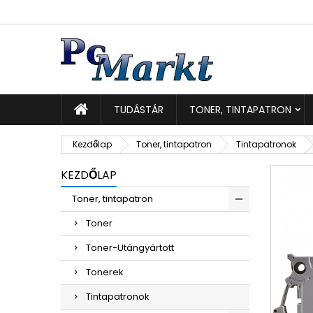
K
K
B
add_circle_outline
Be
Kí
TUDÁSTÁR
TONER, TINTAPATRON
Kezdőlap
Toner, tintapatron
Tintapatronok
KEZDŐLAP
Toner, tintapatron
Toner
Toner-Utángyártott
Tonerek
Tintapatronok