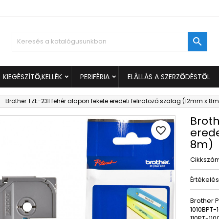
ívánságlistáim
ívánságlista létrehozása
ejelentkezés

Új lista létrehozása
 kell jelentkezned a termékek kívánságlistába történő mentéséh
vánságlista neve
KIEGÉSZÍTŐ,KELLÉK
PERIFÉRIA
ELÁLLÁS A SZERZŐDÉSTŐL
Mégsem
Bejelentkezé
Brother TZE-231 fehér alapon fekete eredeti feliratozó szalag (12mm x 8m
Mégsem
Kívánságlista létrehozás
Broth
favorite_border
erede
8m)
Cikkszá
Értékelé
Brother 
1010BPT-
110PT-11