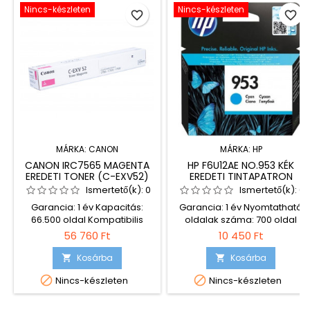
Nincs-készleten
Nincs-készleten
favorite_border
favorite_border
MÁRKA:
CANON
MÁRKA:
HP
CANON IRC7565 MAGENTA
HP F6U12AE NO.953 KÉK
EREDETI TONER (C-EXV52)
EREDETI TINTAPATRON
Ismertető(k):
0
Ismertető(k):
0
Garancia: 1 év Kapacitás:
Garancia: 1 év Nyomtatható
66.500 oldal Kompatibilis
oldalak száma: 700 oldal
nyomtatók: Canon IR-C7565i
Kompatibilis nyomtatók: HP
56 760 Ft
10 450 Ft
Canon IR-C7570i Canon IR-
Officejet Pro 8710 HP Officejet
C7580i
Pro 8720 HP Officejet Pro 8730
Kosárba
Kosárba




Nincs-készleten
Nincs-készleten