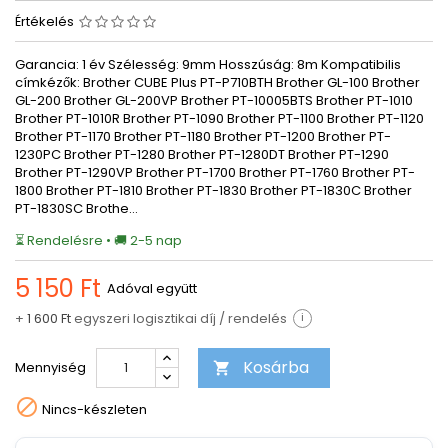
Értékelés
Garancia: 1 év Szélesség: 9mm Hosszúság: 8m Kompatibilis
címkézők: Brother CUBE Plus PT-P710BTH Brother GL-100 Brother
GL-200 Brother GL-200VP Brother PT-10005BTS Brother PT-1010
Brother PT-1010R Brother PT-1090 Brother PT-1100 Brother PT-1120
Brother PT-1170 Brother PT-1180 Brother PT-1200 Brother PT-
1230PC Brother PT-1280 Brother PT-1280DT Brother PT-1290
Brother PT-1290VP Brother PT-1700 Brother PT-1760 Brother PT-
1800 Brother PT-1810 Brother PT-1830 Brother PT-1830C Brother
PT-1830SC Brothe…
⏳ Rendelésre • 🚚 2-5 nap
5 150 Ft
Adóval együtt
+
1 600 Ft
egyszeri logisztikai díj / rendelés
i
Kosárba
Mennyiség


Nincs-készleten