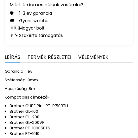
Miért érdemes nálunk vásárolni?
🛡️
1-3 év garancia
🚚
Gyors szállítás
🇭🇺
Magyar bolt
👨‍🔧
Szakértő támogatás
LEÍRÁS
TERMÉK RÉSZLETEI
VÉLEMÉNYEK
Garancia: 1 év
Szélesség: 9mm
Hosszúság: 8m
Kompatibilis címkézők:
Brother CUBE Plus PT-P710BTH
Brother GL-100
Brother GL-200
Brother GL-200VP
Brother PT-10005BTS
Brother PT-1010