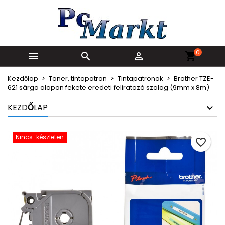
×
×
×
Kívánságlistáim
Kívánságlista létrehozása
Bejelentkezés
Új lista létrehozása
add_circle_outline
Be kell jelentkezned a termékek kívánságlistába
Kívánságlista neve
0
történő mentéséhez.



shopping_cart
Kezdőlap
Toner, tintapatron
Tintapatronok
Brother TZE-
Mégsem
Bejelentkezés
621 sárga alapon fekete eredeti feliratozó szalag (9mm x 8m)
Mégsem
Kívánságlista létrehozása
KEZDŐLAP
Nincs-készleten
favorite_border