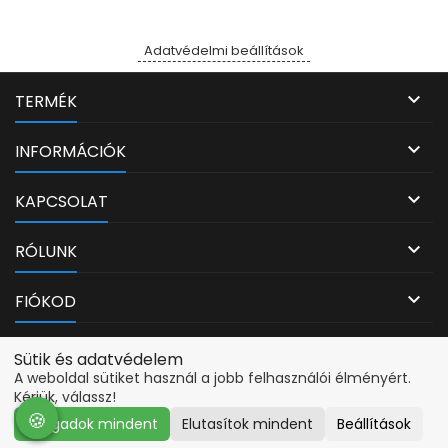
Adatvédelmi beállítások

TERMÉK

INFORMÁCIÓK

KAPCSOLAT

RÓLUNK

FIÓKOD
Adatvédelmi beállítások
Sütik és adatvédelem
A weboldal sütiket használ a jobb felhasználói élményért.
Kérjük, válassz!
🍪
🍪
Elfogadok mindent
Elutasítok mindent
Beállítások
© Copyright 2026 PcMarkt. Minden jog fenntartva.