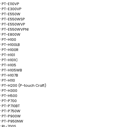
r PT-E110VP
r PT-E300VP
r PT-E550W
r PT-E550WSP
r PT-E550WVP
r PT-E550WVPNI
r PT-E800W
r PT-H100
r PT-H100LB
r PT-H100R
r PT-H101
r PT-H101C
r PT-H105
r PT-H105WB
r PT-H107B
r PT-H110
r PT-H200 (P-touch Craft)
r PT-H300
r PT-H500
r PT-P700
r PT-P710BT
r PT-P750W
r PT-P900W
r PT-P950NW
r RL-700S